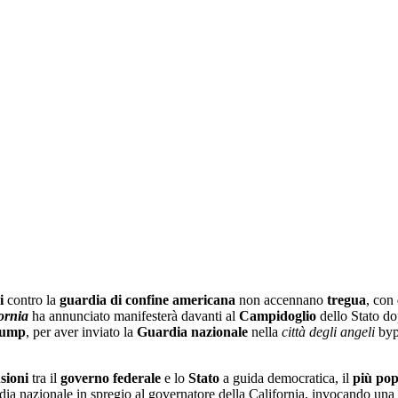
i
contro la
guardia di confine
americana
non accennano
tregua
, con
ornia
ha annunciato manifesterà davanti al
Campidoglio
dello Stato do
rump
, per aver inviato la
Guardia nazionale
nella
città degli angeli
bypa
sioni
tra il
governo federale
e lo
Stato
a guida democratica, il
più pop
ia nazionale in spregio al governatore della California, invocando una