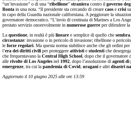
“un’invasione” o di una “
ribellione
”
straniera
contro il
governo degl
Bonta
in una nota. “Il presidente sta cercando di creare
caos
e
crisi
su
in capo della Guardia nazionale californiana. A peggiorare la situazi
governatore democratico. “L’invio di centinaia di Marines a Los Angel
prestato servizio onorevolmente in
numerose guerre
per difendere l
La
questione
, in realtà è più
lineare
e semplice di quello che
sembra
circostanze
: invasione o in pericolo di invasione; ribellione o pericol
le
forze regolari
. Ma questa norma stabilisce anche che gli ordini per
l’
era dei diritti civili
per proteggere
attivisti
e
studenti
che desegrega
che frequentavano la
Central High School
, dopo che il governatore d
alle
rivolte di Los Angeles
nel
1992
, dopo l’assoluzione di
agenti di 
emergenze
, tra cui la
pandemia di Covid
,
uragani
e altri
disastri n
Aggiornato il 10 giugno 2025 alle ore 13:59