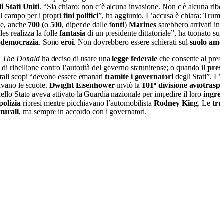
i Stati Uniti
. “Sia chiaro: non c’è alcuna invasione. Non c'è alcuna ribe
l campo per i propri
fini politici
”, ha aggiunto. L’accusa è chiara: Trum
one, anche
700
(o
500
, dipende dalle
fonti
)
Marines
sarebbero arrivati i
es realizza la folle
fantasia
di un presidente dittatoriale”, ha tuonato s
a
democrazia
. Sono
eroi
. Non dovrebbero essere schierati sul
suolo am
.
The Donald
ha deciso di usare una
legge federale
che consente al pres
o di ribellione contro l’autorità del governo statunitense; o quando il
pre
 tali scopi “devono essere emanati
tramite i governatori
degli Stati”. L
vano le scuole.
Dwight Eisenhower
inviò la
101ª divisione aviotras
ello Stato aveva attivato la Guardia nazionale per impedire il loro
ingr
polizia
ripresi mentre picchiavano l’automobilista
Rodney King
. Le
tr
aturali
, ma sempre in accordo con i governatori.