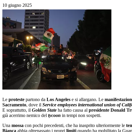
10 giugno 2025
Le
proteste
partono da
Los Angeles
e si allargano. Le
manifestazion
Sacramento
, dove il
Service employees international union of Calif
E soprattutto, il
Golden State
ha fatto causa al
presidente Donald T
già acerrimo nemico del
tycoon
in tempi non sospetti.
Una
mossa
con pochi precedenti, che ha inasprito ulteriormente le
ten
Bianca
abbia oltrepassato i propri
limiti
quando ha mobilitato la Guard