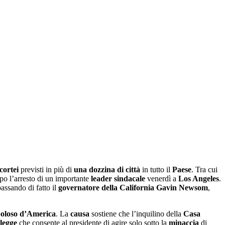
cortei
previsti in più di
una dozzina di città
in tutto il
Paese
. Tra cui
po l’arresto di un importante
leader sindacale
venerdì a
Los Angeles
.
ssando di fatto il
governatore della California Gavin Newsom
,
oloso d
’
America
. La
causa
sostiene che l’inquilino della
Casa
legge
che consente al presidente di agire solo sotto la
minaccia
di