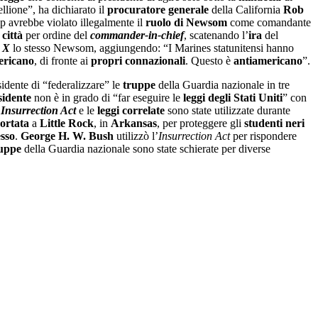
llione”, ha dichiarato il
procuratore generale
della California
Rob
p avrebbe violato illegalmente il
ruolo di Newsom
come comandante
n
città
per ordine del
commander-in-chief
, scatenando l’
ira
del
u
X
lo stesso Newsom, aggiungendo: “I Marines statunitensi hanno
ericano
, di fronte ai
propri connazionali
. Questo è
antiamericano
”.
idente di “federalizzare” le
truppe
della Guardia nazionale in tre
sidente
non è in grado di “far eseguire le
leggi degli Stati Uniti
” con
’
Insurrection Act
e le
leggi correlate
sono state utilizzate durante
portata
a
Little Rock
, in
Arkansas
, per proteggere gli
studenti neri
esso
.
George H. W. Bush
utilizzò l’
Insurrection Act
per rispondere
uppe
della Guardia nazionale sono state schierate per diverse