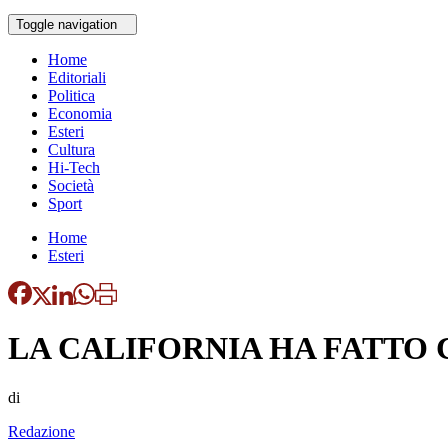
Toggle navigation
Home
Editoriali
Politica
Economia
Esteri
Cultura
Hi-Tech
Società
Sport
Home
Esteri
LA CALIFORNIA HA FATTO 
di
Redazione