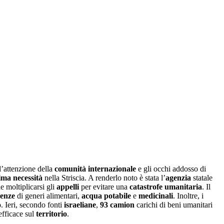
l’attenzione della
comunità internazionale
e gli occhi addosso di
ima necessità
nella Striscia. A renderlo noto è stata l’
agenzia
statale
e moltiplicarsi gli
appelli
per evitare una
catastrofe umanitaria
. Il
renze
di generi alimentari,
acqua potabile
e
medicinali
. Inoltre, i
o
. Ieri, secondo fonti
israeliane
,
93 camion
carichi di beni umanitari
efficace sul
territorio
.