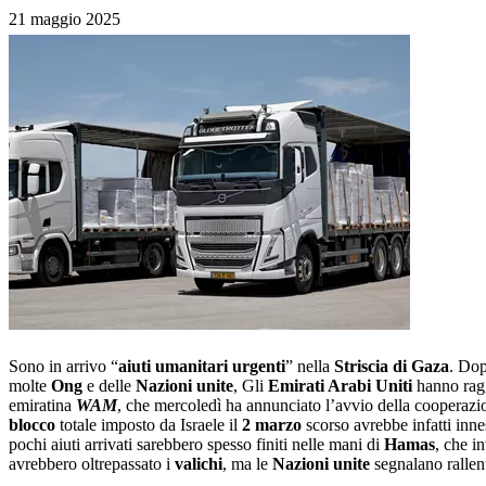
21 maggio 2025
Sono in arrivo “
aiuti umanitari urgenti
” nella
Striscia di Gaza
. Dop
molte
Ong
e delle
Nazioni unite
, Gli
Emirati Arabi Uniti
hanno rag
emiratina
WAM
, che mercoledì ha annunciato l’avvio della cooperazi
blocco
totale imposto da Israele il
2 marzo
scorso avrebbe infatti inn
pochi aiuti arrivati sarebbero spesso finiti nelle mani di
Hamas
, che i
avrebbero oltrepassato i
valichi
, ma le
Nazioni unite
segnalano rallen