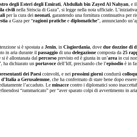
stro degli Esteri degli Emirati
,
Abdullah bin Zayed Al Nahyan
, e 
a civili
nella Striscia di Gaza”, si legge nella nota ufficiale. L’iniziativ
ali
per la cura dei
neonati
, garantendo una fornitura continuativa per r
stia
a Gaza per “
ragioni pratiche
e
diplomatiche
”, annunciando un’ap
ttenzione si è spostata a
Jenin
, in
Cisgiordania
, dove
due
dozzine di 
to in aria durante il
passaggio
di una
delegazione
composta da
25 rap
 si è allontanata dal
percorso
previsto ed è giunta in un’
area
in cui non
”, ha dichiarato un
portavoce
dell’Idf, precisando che l’
episodio
è in fa
resentanti dei Paesi
coinvolti, e nei
prossimi giorni
condurrà
colloqu
 d
’
Italia a Gerusalemme
, che ha confermato di stare bene dopo essere 
ediatamente l’accaduto. Le
minacce
contro i diplomatici sono inaccettabi
definendosi “rammaricato” per “aver sparato colpi di avvertimento in aria