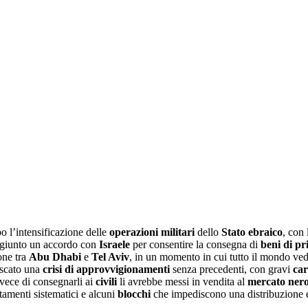
o l’intensificazione delle
operazioni militari
dello
Stato ebraico
, con 
giunto un accordo con
Israele
per consentire la consegna di
beni di pr
one tra
Abu Dhabi
e
Tel Aviv
, in un momento in cui tutto il mondo ved
escato una
crisi di approvvigionamenti
senza precedenti, con gravi
ca
nvece di consegnarli ai
civili
li avrebbe messi in vendita al
mercato ner
tamenti sistematici e alcuni
blocchi
che impediscono una distribuzione 