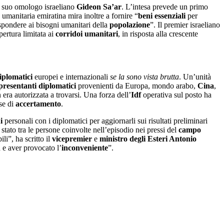
il suo omologo israeliano
Gideon Sa’ar
. L’intesa prevede un primo
a umanitaria emiratina mira inoltre a fornire “
beni essenziali
per
ispondere ai bisogni umanitari della
popolazione
”. Il premier israeliano
ertura limitata ai
corridoi umanitari
, in risposta alla crescente
diplomatici
europei e internazionali
se la sono vista brutta
. Un’unità
presentanti diplomatici
provenienti da Europa, mondo arabo,
Cina
,
 era autorizzata a trovarsi. Una forza dell’
Idf
operativa sul posto ha
se di
accertamento
.
i
personali con i diplomatici per aggiornarli sui risultati preliminari
stato tra le persone coinvolte nell’episodio nei pressi del
campo
li”, ha scritto il
vicepremier
e
ministro degli Esteri Antonio
 e aver provocato l’
inconveniente
”.