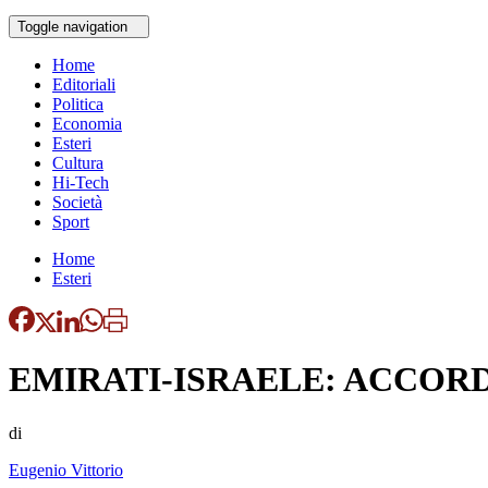
Toggle navigation
Home
Editoriali
Politica
Economia
Esteri
Cultura
Hi-Tech
Società
Sport
Home
Esteri
EMIRATI-ISRAELE: ACCORD
di
Eugenio Vittorio