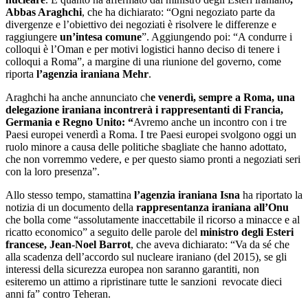
Abbas Araghchi
, che ha dichiarato: “Ogni negoziato parte da
divergenze e l’obiettivo dei negoziati è risolvere le differenze e
raggiungere
un’intesa comune
”. Aggiungendo poi: “A condurre i
colloqui è l’Oman e per motivi logistici hanno deciso di tenere i
colloqui a Roma”, a margine di una riunione del governo, come
riporta
l’agenzia iraniana Mehr
.
Araghchi ha anche annunciato ch
e venerdì, sempre a Roma, una
delegazione iraniana incontrerà i rappresentanti di Francia,
Germania e Regno Unito: “
Avremo anche un incontro con i tre
Paesi europei venerdì a Roma. I tre Paesi europei svolgono oggi un
ruolo minore a causa delle politiche sbagliate che hanno adottato,
che non vorremmo vedere, e per questo siamo pronti a negoziati seri
con la loro presenza”.
Allo stesso tempo, stamattina
l’agenzia iraniana Isna
ha riportato la
notizia di un documento della
rappresentanza iraniana all’Onu
che bolla come “assolutamente inaccettabile il ricorso a minacce e al
ricatto economico” a seguito delle parole del
ministro degli Esteri
francese, Jean-Noel Barrot
, che aveva dichiarato: “Va da sé che
alla scadenza dell’accordo sul nucleare iraniano (del 2015), se gli
interessi della sicurezza europea non saranno garantiti, non
esiteremo un attimo a ripristinare tutte le sanzioni revocate dieci
anni fa” contro Teheran.