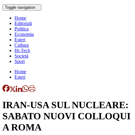
Toggle navigation
Home
Editoriali
Politica
Economia
Esteri
Cultura
Hi-Tech
Società
Sport
Home
Esteri
IRAN-USA SUL NUCLEARE:
SABATO NUOVI COLLOQUI
A ROMA