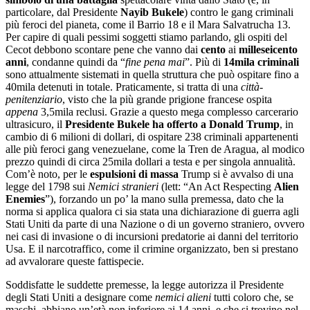
particolare, dal Presidente
Nayib Bukele
) contro le gang criminali
più feroci del pianeta, come il Barrio 18 e il Mara Salvatrucha 13.
Per capire di quali pessimi soggetti stiamo parlando, gli ospiti del
Cecot debbono scontare pene che vanno dai
cento
ai
milleseicento
anni
, condanne quindi da “
fine pena mai
”. Più di
14mila criminali
sono attualmente sistemati in quella struttura che può ospitare fino a
40mila detenuti in totale. Praticamente, si tratta di una
città-
penitenziario
, visto che la più grande prigione francese ospita
appena
3,5mila reclusi. Grazie a questo mega complesso carcerario
ultrasicuro, il
Presidente Bukele ha offerto a Donald Trump
, in
cambio di 6 milioni di dollari, di ospitare 238 criminali appartenenti
alle più feroci gang venezuelane, come la Tren de Aragua, al modico
prezzo quindi di circa 25mila dollari a testa e per singola annualità.
Com’è noto, per le
espulsioni di massa
Trump si è avvalso di una
legge del 1798 sui
Nemici stranieri
(lett: “An Act Respecting
Alien
Enemies
”), forzando un po’ la mano sulla premessa, dato che la
norma si applica qualora ci sia stata una dichiarazione di guerra agli
Stati Uniti da parte di una Nazione o di un governo straniero, ovvero
nei casi di invasione o di incursioni predatorie ai danni del territorio
Usa. E il narcotraffico, come il crimine organizzato, ben si prestano
ad avvalorare queste fattispecie.
Soddisfatte le suddette premesse, la legge autorizza il Presidente
degli Stati Uniti a designare come
nemici alieni
tutti coloro che, se
maschi, abbiano un’età non inferiore ai 14 anni, e che si trovino nel