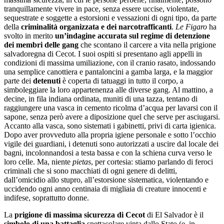
tranquillamente vivere in pace, senza essere uccise, violentate,
sequestrate e soggette a estorsioni e vessazioni di ogni tipo, da parte
della
criminalità organizzata e dei narcotrafficanti
.
Le Figaro
ha
svolto in merito
un’indagine accurata sul regime di detenzione
dei membri delle gang
che scontano il carcere a vita nella prigione
salvadoregna di Cecot. I suoi ospiti si presentano agli appelli in
condizioni di massima umiliazione, con il cranio rasato, indossando
una semplice canottiera e pantaloncini a gamba larga, e la maggior
parte dei
detenuti
è coperta di tatuaggi in tutto il corpo, a
simboleggiare la loro appartenenza alle diverse gang. Al mattino, a
decine, in fila indiana ordinata, muniti di una tazza, tentano di
raggiungere una vasca in cemento ricolma d’acqua per lavarsi con il
sapone, senza però avere a diposizione quel che serve per asciugarsi.
Accanto alla vasca, sono sistemati i gabinetti, privi di carta igienica.
Dopo aver provveduto alla propria igiene personale e sotto l’occhio
vigile dei guardiani, i detenuti sono autorizzati a uscire dal locale dei
bagni, incolonnandosi a testa bassa e con la schiena curva verso le
loro celle. Ma, niente
pietas
, per cortesia: stiamo parlando di feroci
criminali che si sono macchiati di ogni genere di delitti,
dall’omicidio allo stupro, all’estorsione sistematica, violentando e
uccidendo ogni anno centinaia di migliaia di creature innocenti e
indifese, soprattutto donne.
La
prigione di massima sicurezza di Cecot
di El Salvador è il
simbolo di una battaglia
spettacolare vinta dallo Stato (e, in