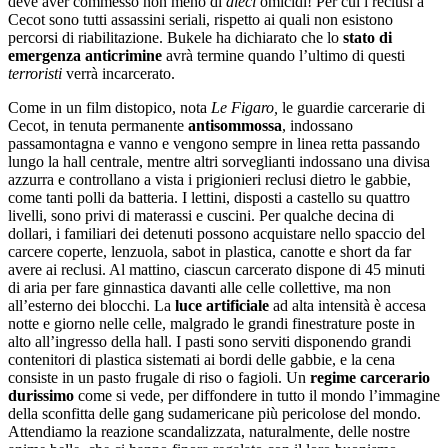
deve aver commesso non meno di
dieci
omicidi! Per cui i reclusi a
Cecot sono tutti assassini seriali, rispetto ai quali non esistono
percorsi di riabilitazione. Bukele ha dichiarato che lo
stato di
emergenza anticrimine
avrà termine quando l’ultimo di questi
terroristi
verrà incarcerato.
Come in un film distopico, nota
Le Figaro,
le guardie carcerarie di
Cecot, in tenuta permanente
antisommossa
, indossano
passamontagna e vanno e vengono sempre in linea retta passando
lungo la hall centrale, mentre altri sorveglianti indossano una divisa
azzurra e controllano a vista i prigionieri reclusi dietro le gabbie,
come tanti polli da batteria. I lettini, disposti a castello su quattro
livelli, sono privi di materassi e cuscini. Per qualche decina di
dollari, i familiari dei detenuti possono acquistare nello spaccio del
carcere coperte, lenzuola, sabot in plastica, canotte e short da far
avere ai reclusi. Al mattino, ciascun carcerato dispone di 45 minuti
di aria per fare ginnastica davanti alle celle collettive, ma non
all’esterno dei blocchi. La
luce artificiale
ad alta intensità è accesa
notte e giorno nelle celle, malgrado le grandi finestrature poste in
alto all’ingresso della hall. I pasti sono serviti disponendo grandi
contenitori di plastica sistemati ai bordi delle gabbie, e la cena
consiste in un pasto frugale di riso o fagioli. Un
regime carcerario
durissimo
come si vede, per diffondere in tutto il mondo l’immagine
della sconfitta delle gang sudamericane più pericolose del mondo.
Attendiamo la reazione scandalizzata, naturalmente, delle nostre