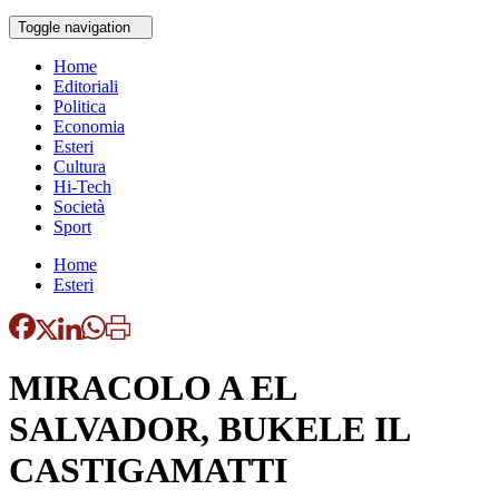
Toggle navigation
Home
Editoriali
Politica
Economia
Esteri
Cultura
Hi-Tech
Società
Sport
Home
Esteri
MIRACOLO A EL
SALVADOR, BUKELE IL
CASTIGAMATTI