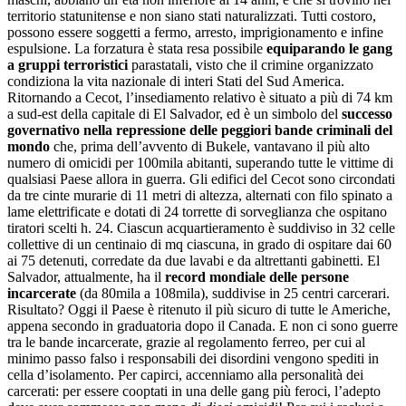
territorio statunitense e non siano stati naturalizzati. Tutti costoro,
possono essere soggetti a fermo, arresto, imprigionamento e infine
espulsione. La forzatura è stata resa possibile
equiparando le gang
a gruppi terroristici
parastatali, visto che il crimine organizzato
condiziona la vita nazionale di interi Stati del Sud America.
Ritornando a Cecot, l’insediamento relativo è situato a più di 74 km
a sud-est della capitale di El Salvador, ed è un simbolo del
successo
governativo nella repressione delle peggiori bande criminali del
mondo
che, prima dell’avvento di Bukele, vantavano il più alto
numero di omicidi per 100mila abitanti, superando tutte le vittime di
qualsiasi Paese allora in guerra. Gli edifici del Cecot sono circondati
da tre cinte murarie di 11 metri di altezza, alternati con filo spinato a
lame elettrificate e dotati di 24 torrette di sorveglianza che ospitano
tiratori scelti h. 24. Ciascun acquartieramento è suddiviso in 32 celle
collettive di un centinaio di mq ciascuna, in grado di ospitare dai 60
ai 75 detenuti, corredate da due lavabi e da altrettanti gabinetti. El
Salvador, attualmente, ha il
record mondiale delle persone
incarcerate
(da 80mila a 108mila), suddivise in 25 centri carcerari.
Risultato? Oggi il Paese è ritenuto il più sicuro di tutte le Americhe,
appena secondo in graduatoria dopo il Canada. E non ci sono guerre
tra le bande incarcerate, grazie al regolamento ferreo, per cui al
minimo passo falso i responsabili dei disordini vengono spediti in
cella d’isolamento. Per capirci, accenniamo alla personalità dei
carcerati: per essere cooptati in una delle gang più feroci, l’adepto