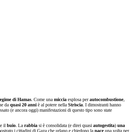
egime di Hamas
. Come una
miccia
esplosa per
autocombustione
,
che da
quasi 20 anni
è al potere nella
Striscia
. I dimostranti hanno
assato (e ancora oggi) manifestazioni di questo tipo sono state
e il
buio
. La
rabbia
si è consolidata (e direi quasi
autogestita
)
una
strato i cittadini di Gaza che urlano e chiedono la
pace
una volta per