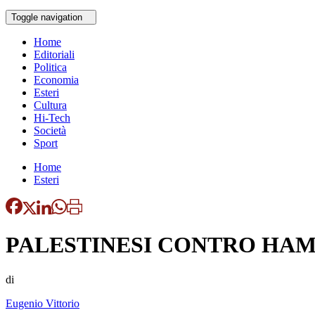
Toggle navigation
Home
Editoriali
Politica
Economia
Esteri
Cultura
Hi-Tech
Società
Sport
Home
Esteri
PALESTINESI CONTRO HA
di
Eugenio Vittorio