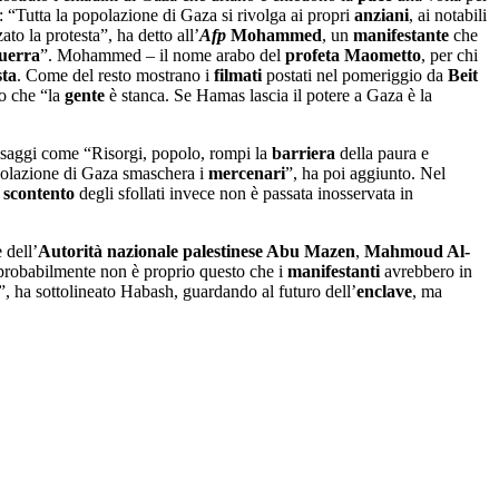
: “Tutta la popolazione di Gaza si rivolga ai propri
anziani
, ai notabili
o la protesta”, ha detto all’
Afp
Mohammed
, un
manifestante
che
uerra
”. Mohammed – il nome arabo del
profeta
Maometto
, per chi
sta
. Come del resto mostrano i
filmati
postati nel pomeriggio da
Beit
o che “la
gente
è stanca. Se Hamas lascia il potere a Gaza è la
ssaggi come “Risorgi, popolo, rompi la
barriera
della paura e
polazione di Gaza smaschera i
mercenari
”, ha poi aggiunto. Nel
i
scontento
degli sfollati invece non è passata inosservata in
 dell’
Autorità nazionale palestinese Abu Mazen
,
Mahmoud Al-
 probabilmente non è proprio questo che i
manifestanti
avrebbero in
, ha sottolineato Habash, guardando al futuro dell’
enclave
, ma