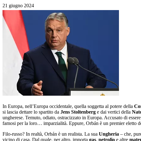
21 giugno 2024
In Europa, nell’Europa occidentale, quella soggetta al potere della
Com
si lascia dettare lo spartito da
Jens Stoltenberg
e dai vertici della
Nat
ungherese. Temuto, odiato, ostracizzato in Europa. Accusato di essere 
famosi per la loro… imparzialità. Eppure, Orbán è un premier eletto d
Filo-russo? In realtà, Orbán è un realista. La sua
Ungheria
– che, pure
vicino di casa. Dal quale, per altro, importa
gas
,
petrolio
e altre
mater