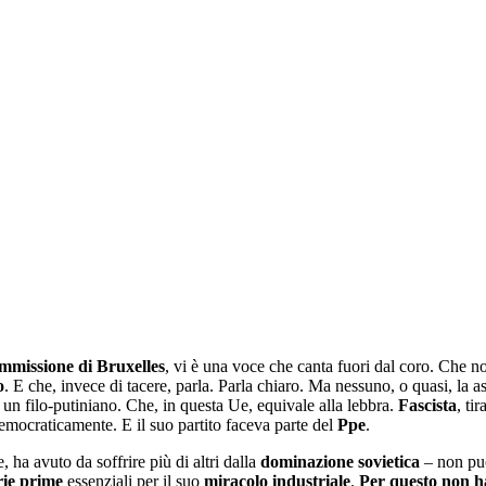
missione di Bruxelles
, vi è una voce che canta fuori dal coro. Che no
o
. E che, invece di tacere, parla. Parla chiaro. Ma nessuno, o quasi, la a
un filo-putiniano. Che, in questa Ue, equivale alla lebbra.
Fascista
, ti
emocraticamente. E il suo partito faceva parte del
Ppe
.
, ha avuto da soffrire più di altri dalla
dominazione sovietica
– non può
ie prime
essenziali per il suo
miracolo industriale
.
Per questo non ha