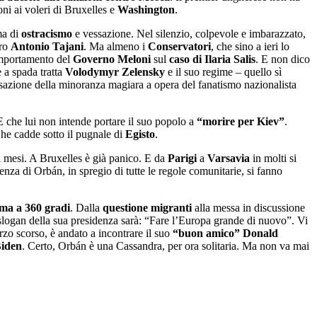
oni ai voleri di Bruxelles e
Washington
.
ma di
ostracismo
e vessazione. Nel silenzio, colpevole e imbarazzato,
tro
Antonio Tajani
. Ma almeno i
Conservatori
, che sino a ieri lo
comportamento del
Governo Meloni
sul
caso di Ilaria Salis
. E non dico
e a spada tratta
Volodymyr Zelensky
e il suo regime – quello sì
vessazione della minoranza magiara a opera del fanatismo nazionalista
 E che lui non intende portare il suo popolo a
“morire per Kiev”
.
Che cadde sotto il pugnale di
Egisto
.
sei mesi. A Bruxelles è già panico. E da
Parigi
a
Varsavia
in molti si
za di Orbán, in spregio di tutte le regole comunitarie, si fanno
a a 360 gradi
. Dalla
questione migranti
alla messa in discussione
slogan della sua presidenza sarà: “Fare l’Europa grande di nuovo”. Vi
rzo scorso, è andato a incontrare il suo
“buon amico” Donald
Biden
. Certo, Orbán è una Cassandra, per ora solitaria. Ma non va mai