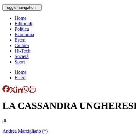
Toggle navigation
Home
Editoriali
Politica
Economia
Esteri
Cultura
Hi-Tech
Società
Sport
Home
Esteri
LA CASSANDRA UNGHERES
di
Andrea Marcigliano (*)