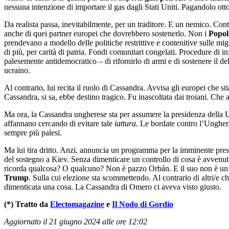
nessuna intenzione di importare il gas dagli Stati Uniti. Pagandolo otto 
Da realista passa, inevitabilmente, per un traditore. E un nemico. Co
anche di quei partner europei che dovrebbero sostenerlo. Non i
Popol
prendevano a modello delle politiche restrittive e contenitive sulle 
di più, per carità di patria. Fondi comunitari congelati. Procedure di i
palesemente antidemocratico – di rifornirlo di armi e di sostenere il d
ucraino.
Al contrario, lui recita il ruolo di Cassandra. Avvisa gli europei che s
Cassandra, si sa, ebbe destino tragico. Fu inascoltata dai troiani. Che 
Ma ora, la Cassandra ungherese sta per assumere la presidenza della U
affannano cercando di evitare tale
iattura
. Le bordate contro l’Ungheri
sempre più palesi.
Ma lui tira dritto. Anzi, annuncia un programma per la imminente pres
del sostegno a Kiev. Senza dimenticare un controllo di cosa è avvenut
ricorda qualcosa? O qualcuno? Non è pazzo Orbán. E il suo non è un sol
Trump
. Sulla cui elezione sta scommettendo. Al contrario di altri/e c
dimenticata una cosa. La Cassandra di Omero ci aveva visto giusto.
(*) Tratto da
Electomagazine
e
Il Nodo di Gordio
Aggiornato il 21 giugno 2024 alle ore 12:02