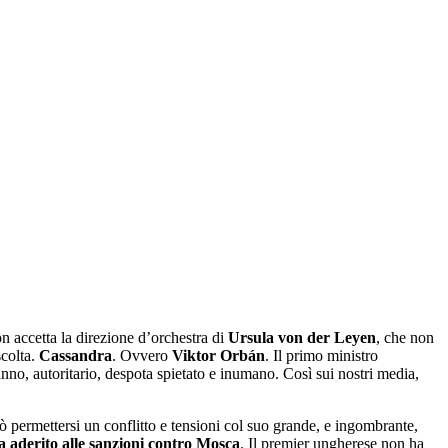
n accetta la direzione d’orchestra di
Ursula von der Leyen
, che non
scolta.
Cassandra
. Ovvero
Viktor Orbán
. Il primo ministro
ranno, autoritario, despota spietato e inumano. Così sui nostri media,
 permettersi un conflitto e tensioni col suo grande, e ingombrante,
 aderito alle sanzioni contro Mosca
. Il premier ungherese non ha