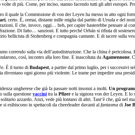
volte di più. Come, per inciso, stanno facendo tutti gli altri europei. Pr
ntro il quale la Commissione di von der Leyen ha messo in atto ogni for
ari
, certo. È, ormai, distante mille miglia dal partito di Ursula e del nos
migrazioni. E che, invece, oggi… beh, per capire basterebbe pensare al 
nfrazione. Di fatto… sanzioni. E tutto perché Orbán si rifiuta di sostener
elirio bellicista di Stoltenberg e compagnia cantante. E di tacere sulla 
tiamo correndo sulla via dell’autodistruzione. Che la china è pericolosa.
andarono, così, incontro alla loro fine. E inascoltata da
Agamennone
. 
e. È il turno di
Budapest
, a partire dal primo luglio, per i successivi 
a diventano ogni giorno più violente. Le trame per impedire una presiden
idenza ungherese che già fa passare notti insonni a molti.
Un programm
o sulla questione
vaccini
tra la
Pfizer
e la signora von der Leyen. E lo 
itario azzardo. Anzi, vede più lontano di altri. Tant’è che, già nel ma
he si esibiscono in spettacoli da cheerleader davanti al
fantasma
di
Joe 