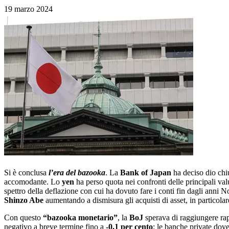
19 marzo 2024
Si è conclusa
l’era del bazooka
. La
Bank of Japan
ha deciso dio chi
accomodante. Lo
yen
ha perso quota nei confronti delle principali va
spettro della deflazione con cui ha dovuto fare i conti fin dagli anni
Shinzo Abe
aumentando a dismisura gli acquisti di asset, in particolare
Con questo
“bazooka monetario”
, la
BoJ
sperava di raggiungere ra
negativo a breve termine fino a
-0,1 per cento
: le banche private dov