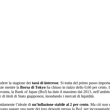
udere la stagione dei
tassi di interesse
. Si tratta del primo passo import
lute mentre la
Borsa di Tokyo
ha chiuso in rialzo dello 0,66 per cento. 
 Novanta, la Bank of Japan (BoJ) ha dato il massimo dal 2013, nell’ambit
 di titoli di Stato giapponesi, inondando i mercati di liquidità.
pidamente l’ideale di
un’inflazione stabile al 2 per cento
. Ma ciò non e
evano pagare una parte dei loro depositi presso la BoJ, per incoraggiarle