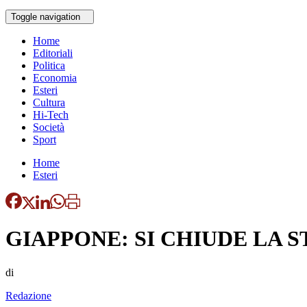
Toggle navigation
Home
Editoriali
Politica
Economia
Esteri
Cultura
Hi-Tech
Società
Sport
Home
Esteri
GIAPPONE: SI CHIUDE LA S
di
Redazione