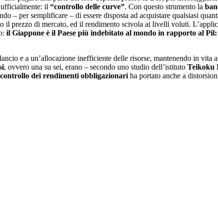
ufficialmente: il
“controllo delle curve”
. Con questo strumento la
ban
rando – per semplificare – di essere disposta ad acquistare qualsiasi quan
o il prezzo di mercato, ed il rendimento scivola ai livelli voluti. L’appli
co:
il Giappone è il Paese più indebitato al mondo in rapporto al Pil:
lancio e a un’allocazione inefficiente delle risorse, mantenendo in vita 
si
, ovvero una su sei, erano – secondo uno studio dell’istituto
Teikoku
controllo dei rendimenti obbligazionari
ha portato anche a distorsion