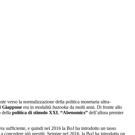
ante verso la normalizzazione della politica monetaria ultra-
Il
Giappone
era in modalità
bazooka
da molti anni. Di fronte allo
o della
politica di stimolo XXL “Abenomics”
dell’allora premier
ra sufficiente, e quindi nel 2016 la BoJ ha introdotto un tasso
 a concedere più prestiti. Sempre nel 2016, la BoJ ha introdotto un