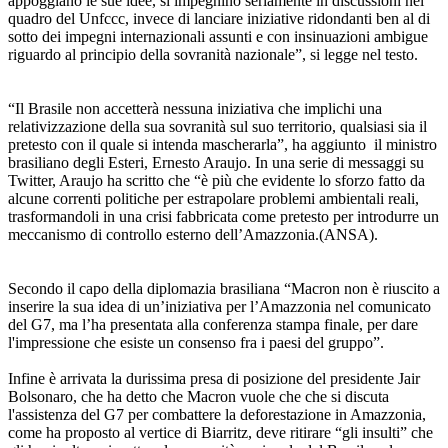
appoggiano le sue idee, si impegnino seriamente in discussioni nel
quadro del Unfccc, invece di lanciare iniziative ridondanti ben al di
sotto dei impegni internazionali assunti e con insinuazioni ambigue
riguardo al principio della sovranità nazionale”, si legge nel testo.
“Il Brasile non accetterà nessuna iniziativa che implichi una
relativizzazione della sua sovranità sul suo territorio, qualsiasi sia il
pretesto con il quale si intenda mascherarla”, ha aggiunto il ministro
brasiliano degli Esteri, Ernesto Araujo. In una serie di messaggi su
Twitter, Araujo ha scritto che “è più che evidente lo sforzo fatto da
alcune correnti politiche per estrapolare problemi ambientali reali,
trasformandoli in una crisi fabbricata come pretesto per introdurre un
meccanismo di controllo esterno dell’Amazzonia.(ANSA).
Secondo il capo della diplomazia brasiliana “Macron non è riuscito a
inserire la sua idea di un’iniziativa per l’Amazzonia nel comunicato
del G7, ma l’ha presentata alla conferenza stampa finale, per dare
l'impressione che esiste un consenso fra i paesi del gruppo”.
Infine è arrivata la durissima presa di posizione del presidente Jair
Bolsonaro, che ha detto che Macron vuole che che si discuta
l'assistenza del G7 per combattere la deforestazione in Amazzonia,
come ha proposto al vertice di Biarritz, deve ritirare “gli insulti” che