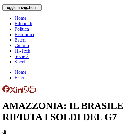
Toggle navigation
Home
Editoriali
Politica
Economia
Esteri
Cultura
Hi-Tech
Società
Sport
Home
Esteri
AMAZZONIA: IL BRASILE
RIFIUTA I SOLDI DEL G7
di