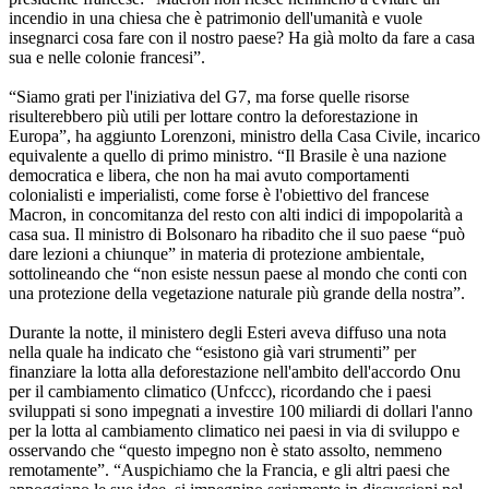
incendio in una chiesa che è patrimonio dell'umanità e vuole
insegnarci cosa fare con il nostro paese? Ha già molto da fare a casa
sua e nelle colonie francesi”.
“Siamo grati per l'iniziativa del G7, ma forse quelle risorse
risulterebbero più utili per lottare contro la deforestazione in
Europa”, ha aggiunto Lorenzoni, ministro della Casa Civile, incarico
equivalente a quello di primo ministro. “Il Brasile è una nazione
democratica e libera, che non ha mai avuto comportamenti
colonialisti e imperialisti, come forse è l'obiettivo del francese
Macron, in concomitanza del resto con alti indici di impopolarità a
casa sua. Il ministro di Bolsonaro ha ribadito che il suo paese “può
dare lezioni a chiunque” in materia di protezione ambientale,
sottolineando che “non esiste nessun paese al mondo che conti con
una protezione della vegetazione naturale più grande della nostra”.
Durante la notte, il ministero degli Esteri aveva diffuso una nota
nella quale ha indicato che “esistono già vari strumenti” per
finanziare la lotta alla deforestazione nell'ambito dell'accordo Onu
per il cambiamento climatico (Unfccc), ricordando che i paesi
sviluppati si sono impegnati a investire 100 miliardi di dollari l'anno
per la lotta al cambiamento climatico nei paesi in via di sviluppo e
osservando che “questo impegno non è stato assolto, nemmeno
remotamente”. “Auspichiamo che la Francia, e gli altri paesi che