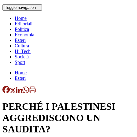
Toggle navigation
Home
Editoriali
Politica
Economia
Esteri
Cultura
Hi-Tech
Società
Sport
Home
Esteri
PERCHÉ I PALESTINESI
AGGREDISCONO UN
SAUDITA?