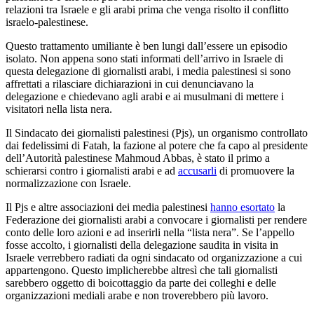
relazioni tra Israele e gli arabi prima che venga risolto il conflitto
israelo-palestinese.
Questo trattamento umiliante è ben lungi dall’essere un episodio
isolato. Non appena sono stati informati dell’arrivo in Israele di
questa delegazione di giornalisti arabi, i media palestinesi si sono
affrettati a rilasciare dichiarazioni in cui denunciavano la
delegazione e chiedevano agli arabi e ai musulmani di mettere i
visitatori nella lista nera.
Il Sindacato dei giornalisti palestinesi (Pjs), un organismo controllato
dai fedelissimi di Fatah, la fazione al potere che fa capo al presidente
dell’Autorità palestinese Mahmoud Abbas, è stato il primo a
schierarsi contro i giornalisti arabi e ad
accusarli
di promuovere la
normalizzazione con Israele.
Il Pjs e altre associazioni dei media palestinesi
hanno esortato
la
Federazione dei giornalisti arabi a convocare i giornalisti per rendere
conto delle loro azioni e ad inserirli nella “lista nera”. Se l’appello
fosse accolto, i giornalisti della delegazione saudita in visita in
Israele verrebbero radiati da ogni sindacato od organizzazione a cui
appartengono. Questo implicherebbe altresì che tali giornalisti
sarebbero oggetto di boicottaggio da parte dei colleghi e delle
organizzazioni mediali arabe e non troverebbero più lavoro.