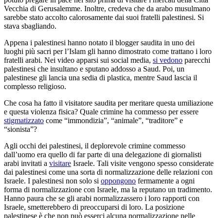
Vecchia di Gerusalemme. Inoltre, credeva che da arabo musulmano
sarebbe stato accolto calorosamente dai suoi fratelli palestinesi. Si
stava sbagliando.
Appena i palestinesi hanno notato il blogger saudita in uno dei
luoghi più sacri per l’Islam gli hanno dimostrato come trattano i loro
fratelli arabi. Nei video apparsi sui social media,
si vedono
parecchi
palestinesi che insultano e sputano addosso a Saud. Poi, un
palestinese gli lancia una sedia di plastica, mentre Saud lascia il
complesso religioso.
Che cosa ha fatto il visitatore saudita per meritare questa umiliazione
e questa violenza fisica? Quale crimine ha commesso per essere
stigmatizzato
come “immondizia”, “animale”, “traditore” e
“sionista”?
Agli occhi dei palestinesi, il deplorevole crimine commesso
dall’uomo era quello di far parte di una delegazione di giornalisti
arabi invitati a
visitare
Israele. Tali visite vengono spesso considerate
dai palestinesi come una sorta di normalizzazione delle relazioni con
Israele. I palestinesi non solo si
oppongono
fermamente a ogni
forma di normalizzazione con Israele, ma la reputano un tradimento.
Hanno paura che se gli arabi normalizzassero i loro rapporti con
Israele, smetterebbero di preoccuparsi di loro. La posizione
palestinese è che non può esserci alcuna normalizzazione nelle