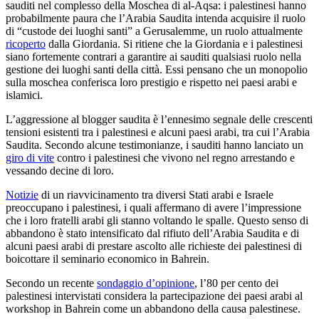
sauditi nel complesso della Moschea di al-Aqsa: i palestinesi hanno
probabilmente paura che l’Arabia Saudita intenda acquisire il ruolo
di “custode dei luoghi santi” a Gerusalemme, un ruolo attualmente
ricoperto
dalla Giordania. Si ritiene che la Giordania e i palestinesi
siano fortemente contrari a garantire ai sauditi qualsiasi ruolo nella
gestione dei luoghi santi della città. Essi pensano che un monopolio
sulla moschea conferisca loro prestigio e rispetto nei paesi arabi e
islamici.
L’aggressione al blogger saudita è l’ennesimo segnale delle crescenti
tensioni esistenti tra i palestinesi e alcuni paesi arabi, tra cui l’Arabia
Saudita. Secondo alcune testimonianze, i sauditi hanno lanciato un
giro di vite
contro i palestinesi che vivono nel regno arrestando e
vessando decine di loro.
Notizie
di un riavvicinamento tra diversi Stati arabi e Israele
preoccupano i palestinesi, i quali affermano di avere l’impressione
che i loro fratelli arabi gli stanno voltando le spalle. Questo senso di
abbandono è stato intensificato dal rifiuto dell’Arabia Saudita e di
alcuni paesi arabi di prestare ascolto alle richieste dei palestinesi di
boicottare il seminario economico in Bahrein.
Secondo un recente
sondaggio d’opinione
, l’80 per cento dei
palestinesi intervistati considera la partecipazione dei paesi arabi al
workshop in Bahrein come un abbandono della causa palestinese.