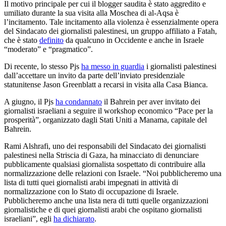
Il motivo principale per cui il blogger saudita è stato aggredito e
umiliato durante la sua visita alla Moschea di al-Aqsa è
l’incitamento. Tale incitamento alla violenza è essenzialmente opera
del Sindacato dei giornalisti palestinesi, un gruppo affiliato a Fatah,
che è stato
definito
da qualcuno in Occidente e anche in Israele
“moderato” e “pragmatico”.
Di recente, lo stesso Pjs
ha messo in guardia
i giornalisti palestinesi
dall’accettare un invito da parte dell’inviato presidenziale
statunitense Jason Greenblatt a recarsi in visita alla Casa Bianca.
A giugno, il Pjs
ha condannato
il Bahrein per aver invitato dei
giornalisti israeliani a seguire il workshop economico “Pace per la
prosperità”, organizzato dagli Stati Uniti a Manama, capitale del
Bahrein.
Rami Alshrafi, uno dei responsabili del Sindacato dei giornalisti
palestinesi nella Striscia di Gaza, ha minacciato di denunciare
pubblicamente qualsiasi giornalista sospettato di contribuire alla
normalizzazione delle relazioni con Israele. “Noi pubblicheremo una
lista di tutti quei giornalisti arabi impegnati in attività di
normalizzazione con lo Stato di occupazione di Israele.
Pubblicheremo anche una lista nera di tutti quelle organizzazioni
giornalistiche e di quei giornalisti arabi che ospitano giornalisti
israeliani”, egli
ha dichiarato
.