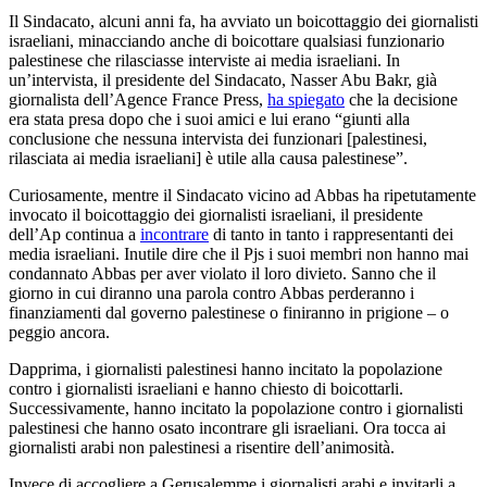
Il Sindacato, alcuni anni fa, ha avviato un boicottaggio dei giornalisti
israeliani, minacciando anche di boicottare qualsiasi funzionario
palestinese che rilasciasse interviste ai media israeliani. In
un’intervista, il presidente del Sindacato, Nasser Abu Bakr, già
giornalista dell’Agence France Press,
ha spiegato
che la decisione
era stata presa dopo che i suoi amici e lui erano “giunti alla
conclusione che nessuna intervista dei funzionari [palestinesi,
rilasciata ai media israeliani] è utile alla causa palestinese”.
Curiosamente, mentre il Sindacato vicino ad Abbas ha ripetutamente
invocato il boicottaggio dei giornalisti israeliani, il presidente
dell’Ap continua a
incontrare
di tanto in tanto i rappresentanti dei
media israeliani. Inutile dire che il Pjs i suoi membri non hanno mai
condannato Abbas per aver violato il loro divieto. Sanno che il
giorno in cui diranno una parola contro Abbas perderanno i
finanziamenti dal governo palestinese o finiranno in prigione – o
peggio ancora.
Dapprima, i giornalisti palestinesi hanno incitato la popolazione
contro i giornalisti israeliani e hanno chiesto di boicottarli.
Successivamente, hanno incitato la popolazione contro i giornalisti
palestinesi che hanno osato incontrare gli israeliani. Ora tocca ai
giornalisti arabi non palestinesi a risentire dell’animosità.
Invece di accogliere a Gerusalemme i giornalisti arabi e invitarli a