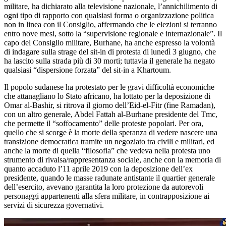
militare, ha dichiarato alla televisione nazionale, l’annichilimento di
ogni tipo di rapporto con qualsiasi forma o organizzazione politica
non in linea con il Consiglio, affermando che le elezioni si terranno
entro nove mesi, sotto la “supervisione regionale e internazionale”. Il
capo del Consiglio militare, Burhane, ha anche espresso la volontà
di indagare sulla strage del sit-in di protesta di lunedì 3 giugno, che
ha lascito sulla strada più di 30 morti; tuttavia il generale ha negato
qualsiasi “dispersione forzata” del sit-in a Khartoum.
Il popolo sudanese ha protestato per le gravi difficoltà economiche
che attanagliano lo Stato africano, ha lottato per la deposizione di
Omar al-Bashir, si ritrova il giorno dell’Eid-el-Fitr (fine Ramadan),
con un altro generale, Abdel Fattah al-Burhane presidente del Tmc,
che permette il “soffocamento” delle proteste popolari. Per ora,
quello che si scorge è la morte della speranza di vedere nascere una
transizione democratica tramite un negoziato tra civili e militari, ed
anche la morte di quella “filosofia” che vedeva nella protesta uno
strumento di rivalsa/rappresentanza sociale, anche con la memoria di
quanto accaduto l’11 aprile 2019 con la deposizione dell’ex
presidente, quando le masse radunate antistante il quartier generale
dell’esercito, avevano garantita la loro protezione da autorevoli
personaggi appartenenti alla sfera militare, in contrapposizione ai
servizi di sicurezza governativi.