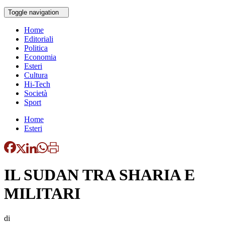
Toggle navigation
Home
Editoriali
Politica
Economia
Esteri
Cultura
Hi-Tech
Società
Sport
Home
Esteri
IL SUDAN TRA SHARIA E
MILITARI
di