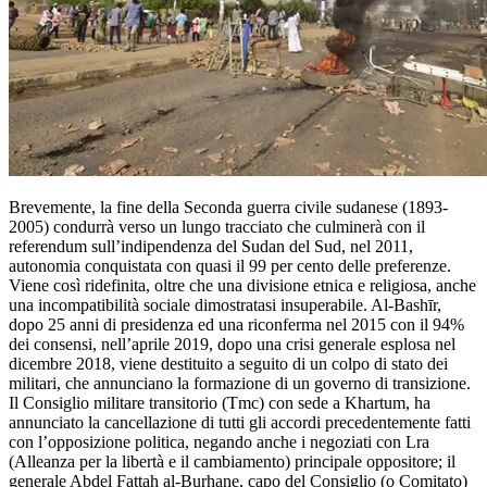
Brevemente, la fine della Seconda guerra civile sudanese (1893-
2005) condurrà verso un lungo tracciato che culminerà con il
referendum sull’indipendenza del Sudan del Sud, nel 2011,
autonomia conquistata con quasi il 99 per cento delle preferenze.
Viene così ridefinita, oltre che una divisione etnica e religiosa, anche
una incompatibilità sociale dimostratasi insuperabile. A
l-Bashīr
,
dopo 25 anni di presidenza ed una riconferma nel 2015 con il 94%
dei consensi, nell’aprile 2019, dopo una crisi generale esplosa nel
dicembre 2018, viene destituito a seguito di un colpo di stato dei
militari, che annunciano la formazione di un governo di transizione.
Il Consiglio militare transitorio (Tmc) con sede a Khartum, ha
annunciato la cancellazione di tutti gli accordi precedentemente fatti
con l’opposizione politica, negando anche i negoziati con Lra
(Alleanza per la libertà e il cambiamento) principale oppositore; il
generale Abdel Fattah al-Burhane, capo del Consiglio (o Comitato)