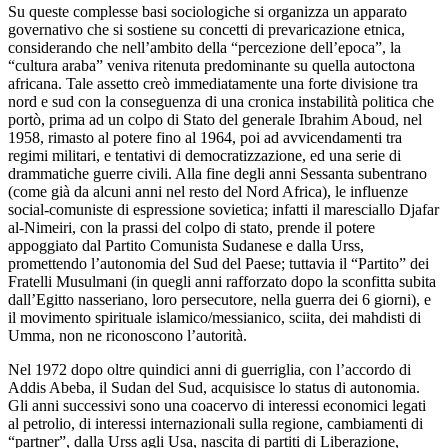
Su queste complesse basi sociologiche si organizza un apparato
governativo che si sostiene su concetti di prevaricazione etnica,
considerando che nell’ambito della “percezione dell’epoca”, la
“cultura araba” veniva ritenuta predominante su quella autoctona
africana. Tale assetto creò immediatamente una forte divisione tra
nord e sud con la conseguenza di una cronica instabilità politica che
portò, prima ad un colpo di Stato del generale Ibrahim Aboud, nel
1958, rimasto al potere fino al 1964, poi ad avvicendamenti tra
regimi militari, e tentativi di democratizzazione, ed una serie di
drammatiche guerre civili. Alla fine degli anni Sessanta subentrano
(come già da alcuni anni nel resto del Nord Africa), le influenze
social-comuniste di espressione sovietica; infatti il maresciallo Djafar
al-Nimeiri, con la prassi del colpo di stato, prende il potere
appoggiato dal Partito Comunista Sudanese e dalla Urss,
promettendo l’autonomia del Sud del Paese; tuttavia il “Partito” dei
Fratelli Musulmani (in quegli anni rafforzato dopo la sconfitta subita
dall’Egitto nasseriano, loro persecutore, nella guerra dei 6 giorni), e
il movimento spirituale islamico/messianico, sciita, dei mahdisti di
Umma, non ne riconoscono l’autorità.
Nel 1972 dopo oltre quindici anni di guerriglia, con l’accordo di
Addis Abeba, il Sudan del Sud, acquisisce lo status di autonomia.
Gli anni successivi sono una coacervo di interessi economici legati
al petrolio, di interessi internazionali sulla regione, cambiamenti di
“partner”, dalla Urss agli Usa, nascita di partiti di Liberazione,