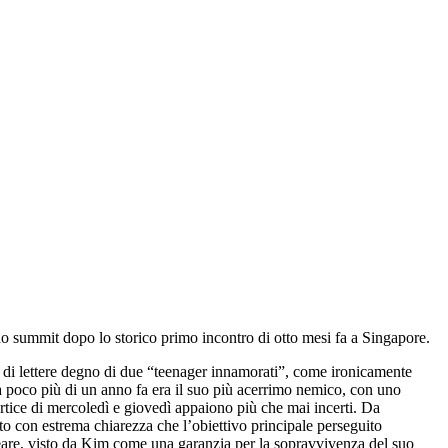
o summit dopo lo storico primo incontro di otto mesi fa a Singapore.
bio di lettere degno di due “teenager innamorati”, come ironicamente
 a poco più di un anno fa era il suo più acerrimo nemico, con uno
ertice di mercoledì e giovedì appaiono più che mai incerti. Da
ito con estrema chiarezza che l’obiettivo principale perseguito
cleare, visto da Kim come una garanzia per la sopravvivenza del suo