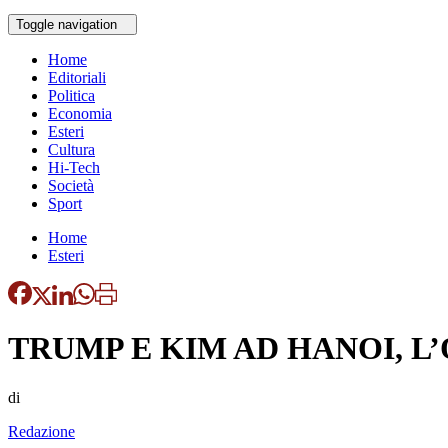
Toggle navigation
Home
Editoriali
Politica
Economia
Esteri
Cultura
Hi-Tech
Società
Sport
Home
Esteri
TRUMP E KIM AD HANOI, L
di
Redazione