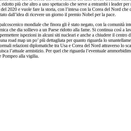
 ridotto più che altro a uno spettacolo che serve a entrambi i leader per r
del 2020 e vuole fare la storia, con l’intesa con la Corea del Nord che 
ttato dall’idea di ricevere un giorno il premio Nobel per la pace.
alcoscenico mondiale che finora gli è stato negato, con la comunità int
ica che dia sollievo a un Paese ridotto alla fame. Si continua così a lavo
mettere ispezioni in alcuni siti nucleari e anche a chiudere il centro di
e una road map un po’ più dettagliata per quanto riguarda lo smantellame
rmali relazioni diplomatiche tra Usa e Corea del Nord attraverso lo scam
ituisca l’attuale armistizio. Per quel che riguarda l’eventuale ammorbidi
e Pompeo alla vigilia.