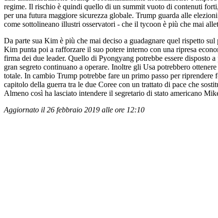
regime. Il rischio è quindi quello di un summit vuoto di contenuti forti,
per una futura maggiore sicurezza globale. Trump guarda alle elezioni 
come sottolineano illustri osservatori - che il tycoon è più che mai alle
Da parte sua Kim è più che mai deciso a guadagnare quel rispetto sul p
Kim punta poi a rafforzare il suo potere interno con una ripresa econom
firma dei due leader. Quello di Pyongyang potrebbe essere disposto a per
gran segreto continuano a operare. Inoltre gli Usa potrebbero ottener
totale. In cambio Trump potrebbe fare un primo passo per riprendere fo
capitolo della guerra tra le due Coree con un trattato di pace che sost
Almeno così ha lasciato intendere il segretario di stato americano Mik
Aggiornato il 26 febbraio 2019 alle ore 12:10