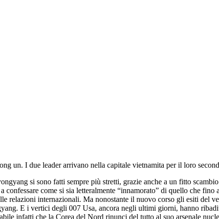
 un. I due leader arrivano nella capitale vietnamita per il loro second
 Pyongyang si sono fatti sempre più stretti, grazie anche a un fitto scam
, a confessare come si sia letteralmente “innamorato” di quello che fino
le relazioni internazionali. Ma nonostante il nuovo corso gli esiti del v
gyang. E i vertici degli 007 Usa, ancora negli ultimi giorni, hanno ribad
bile infatti che la Corea del Nord rinunci del tutto al suo arsenale nu