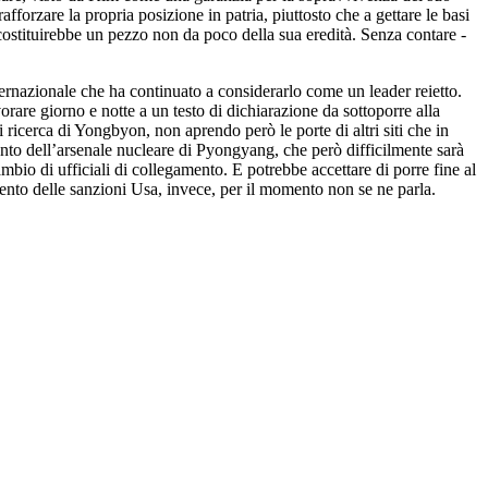
afforzare la propria posizione in patria, piuttosto che a gettare le basi
costituirebbe un pezzo non da poco della sua eredità. Senza contare -
ernazionale che ha continuato a considerarlo come un leader reietto.
rare giorno e notte a un testo di dichiarazione da sottoporre alla
 ricerca di Yongbyon, non aprendo però le porte di altri siti che in
nto dell’arsenale nucleare di Pyongyang, che però difficilmente sarà
bio di ufficiali di collegamento. E potrebbe accettare di porre fine al
mento delle sanzioni Usa, invece, per il momento non se ne parla.