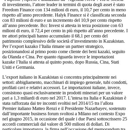
di investimento, l’attore leader in termini di quota degli asset è stato
Freedom Finance con 134 milioni di euro, il 10,7 per cento in meno
rispetto all’anno precedente. Halyk Finance si è classificata seconda
con 83 milioni di euro e un incremento del 10,9 per cento rispetto
all’anno precedente. Bcc Invest si attesta in terza posizione con 63
milioni di euro, il 72,4 per cento in più rispetto all’anno precedente. I
tre attori principali hanno accumulato il 68,1 per cento del
patrimonio complessivo delle società d’investimento in Kazakistan.
Per l’export kazako l’Italia rimane un partner strategico,
posizionandosi al primo posto come cliente dei beni kazaki, seguito
da Olanda e Cina. Per quanto riguarda invece le importazioni
kazake l’Italia si attesta al quinto posto, dopo Russia, Cina, Stati
Uniti e Germania.
L’export italiano in Kazakistan si concentra principalmente nei
settori: abbigliamento, macchinari di impiego generale, tubi condotti,
profilati cavi e relativi accessori. Le importazioni italiane, invece,
consistono quasi esclusivamente in prodotti minerari per un valore
pari a 1,3 miliardi di euro nel 2017. L’intesa tra Italia e Kazakistan è
stata rafforzata dai tre incontri svoltisi nel 2014/15 tra l’allora
Premier italiano Matteo Renzi e il Presidente Nazarbayev, sostenuto
dall’importante business forum svoltosi a Milano nel contesto Expo
nel giugno 2015, in occasione del quale i due Paesi sottoscrissero 25
accordi commerciali dal valore di 500 milioni di dollari. Di
particolare importanza, la firma nell’occasione del memorandum tra