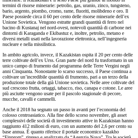
termini di risorse minerarie: petrolio, gas, uranio, zinco, tungsteno,
bario, argento, piombo, cromo, rame, fluoriti, molibdeno e oro. Il
Paese possiede circa il 60 per cento delle risorse minerarie dell’ex
Unione Sovietica. Vengono estratte grandi quantità di ferro nel
bacino di Kustanaj nel nord-ovest, notevoli quantità di carbone nei
dintorni di Karaganda e Ekibastuz e, inoltre, petrolio, metano e
diversi metalli usati nella lavorazione elettronica, nell’ingegneria
nucleare e nella missilistica.
In ambito agricolo, invece, il Kazakistan ospita il 20 per cento delle
terre coltivate dell’ex Urss. Gran parte del nord fu trasformato in un
unico campo di frumento dal programma delle Terre Vergini negli
anni Cinquanta. Nonostante lo scarso successo, il Paese continua a
coltivare un’incredibile quantità di frumento, pari a un terzo della
produzione totale della già Unione sovietica. Nelle aree coltivate del
sud crescono frutta, ortaggi, tabacco, riso, canapa e cotone. Le aree
più asciutte vengono usate per il pascolo stagionale di pecore,
mucche, cavalli e cammelli.
Anche il 2018 ha segnato un passo in avanti per l’economia del
colosso centroasiatico. Alla fine dello scorso novembre, gli asset
complessivi delle società di investimento attive in Kazakistan hanno
raggiunto 412 milioni di euro, con un aumento del 2,6 per cento su
base annua. È quanto riferisce il portale economico kazakho
“Finprom”, ripreso e analizzato da “Agenzia Nova”. Tra le società