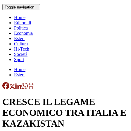
Toggle navigation
Home
Editoriali
Politica
Economia
Esteri
Cultura
Hi-Tech
Società
Sport
Home
Esteri
CRESCE IL LEGAME
ECONOMICO TRA ITALIA E
KAZAKISTAN