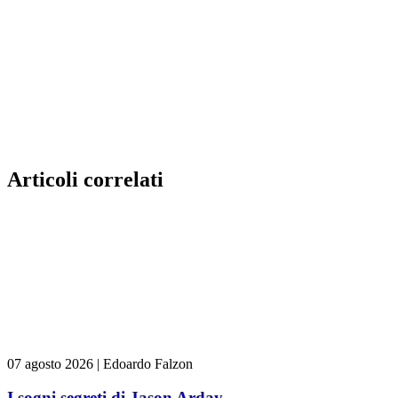
Articoli correlati
07 agosto 2026
|
Edoardo Falzon
I sogni segreti di Jason Arday