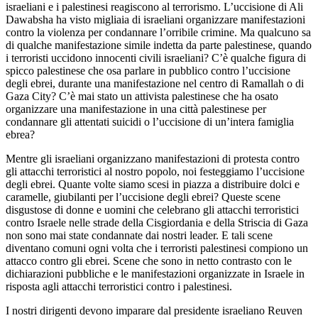
israeliani e i palestinesi reagiscono al terrorismo. L’uccisione di Ali
Dawabsha ha visto migliaia di israeliani organizzare manifestazioni
contro la violenza per condannare l’orribile crimine. Ma qualcuno sa
di qualche manifestazione simile indetta da parte palestinese, quando
i terroristi uccidono innocenti civili israeliani? C’è qualche figura di
spicco palestinese che osa parlare in pubblico contro l’uccisione
degli ebrei, durante una manifestazione nel centro di Ramallah o di
Gaza City? C’è mai stato un attivista palestinese che ha osato
organizzare una manifestazione in una città palestinese per
condannare gli attentati suicidi o l’uccisione di un’intera famiglia
ebrea?
Mentre gli israeliani organizzano manifestazioni di protesta contro
gli attacchi terroristici al nostro popolo, noi festeggiamo l’uccisione
degli ebrei. Quante volte siamo scesi in piazza a distribuire dolci e
caramelle, giubilanti per l’uccisione degli ebrei? Queste scene
disgustose di donne e uomini che celebrano gli attacchi terroristici
contro Israele nelle strade della Cisgiordania e della Striscia di Gaza
non sono mai state condannate dai nostri leader. E tali scene
diventano comuni ogni volta che i terroristi palestinesi compiono un
attacco contro gli ebrei. Scene che sono in netto contrasto con le
dichiarazioni pubbliche e le manifestazioni organizzate in Israele in
risposta agli attacchi terroristici contro i palestinesi.
I nostri dirigenti devono imparare dal presidente israeliano Reuven