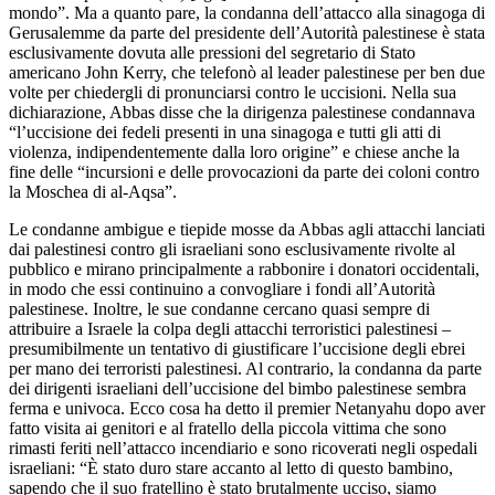
mondo”. Ma a quanto pare, la condanna dell’attacco alla sinagoga di
Gerusalemme da parte del presidente dell’Autorità palestinese è stata
esclusivamente dovuta alle pressioni del segretario di Stato
americano John Kerry, che telefonò al leader palestinese per ben due
volte per chiedergli di pronunciarsi contro le uccisioni. Nella sua
dichiarazione, Abbas disse che la dirigenza palestinese condannava
“l’uccisione dei fedeli presenti in una sinagoga e tutti gli atti di
violenza, indipendentemente dalla loro origine” e chiese anche la
fine delle “incursioni e delle provocazioni da parte dei coloni contro
la Moschea di al-Aqsa”.
Le condanne ambigue e tiepide mosse da Abbas agli attacchi lanciati
dai palestinesi contro gli israeliani sono esclusivamente rivolte al
pubblico e mirano principalmente a rabbonire i donatori occidentali,
in modo che essi continuino a convogliare i fondi all’Autorità
palestinese. Inoltre, le sue condanne cercano quasi sempre di
attribuire a Israele la colpa degli attacchi terroristici palestinesi –
presumibilmente un tentativo di giustificare l’uccisione degli ebrei
per mano dei terroristi palestinesi. Al contrario, la condanna da parte
dei dirigenti israeliani dell’uccisione del bimbo palestinese sembra
ferma e univoca. Ecco cosa ha detto il premier Netanyahu dopo aver
fatto visita ai genitori e al fratello della piccola vittima che sono
rimasti feriti nell’attacco incendiario e sono ricoverati negli ospedali
israeliani: “È stato duro stare accanto al letto di questo bambino,
sapendo che il suo fratellino è stato brutalmente ucciso, siamo