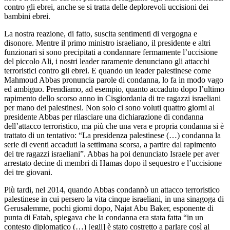
contro gli ebrei, anche se si tratta delle deplorevoli uccisioni dei
bambini ebrei.
La nostra reazione, di fatto, suscita sentimenti di vergogna e
disonore. Mentre il primo ministro israeliano, il presidente e altri
funzionari si sono precipitati a condannare fermamente l’uccisione
del piccolo Ali, i nostri leader raramente denunciano gli attacchi
terroristici contro gli ebrei. E quando un leader palestinese come
Mahmoud Abbas pronuncia parole di condanna, lo fa in modo vago
ed ambiguo. Prendiamo, ad esempio, quanto accaduto dopo l’ultimo
rapimento dello scorso anno in Cisgiordania di tre ragazzi israeliani
per mano dei palestinesi. Non solo ci sono voluti quattro giorni al
presidente Abbas per rilasciare una dichiarazione di condanna
dell’attacco terroristico, ma più che una vera e propria condanna si è
trattato di un tentativo: “La presidenza palestinese (…) condanna la
serie di eventi accaduti la settimana scorsa, a partire dal rapimento
dei tre ragazzi israeliani”. Abbas ha poi denunciato Israele per aver
arrestato decine di membri di Hamas dopo il sequestro e l’uccisione
dei tre giovani.
Più tardi, nel 2014, quando Abbas condannò un attacco terroristico
palestinese in cui persero la vita cinque israeliani, in una sinagoga di
Gerusalemme, pochi giorni dopo, Najat Abu Baker, esponente di
punta di Fatah, spiegava che la condanna era stata fatta “in un
contesto diplomatico (…) [egli] è stato costretto a parlare così al