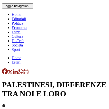
Toggle navigation
Home
Editoriali
Politica
Economia
Esteri
Cultura
Hi-Tech
Società
Sport
Home
Esteri
PALESTINESI, DIFFERENZE
TRA NOI E LORO
di