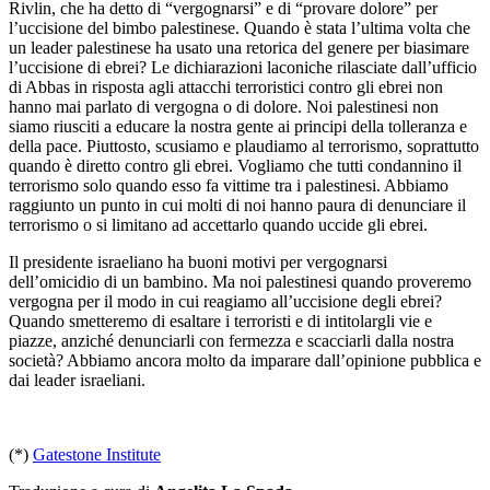
Rivlin, che ha detto di “vergognarsi” e di “provare dolore” per
l’uccisione del bimbo palestinese. Quando è stata l’ultima volta che
un leader palestinese ha usato una retorica del genere per biasimare
l’uccisione di ebrei? Le dichiarazioni laconiche rilasciate dall’ufficio
di Abbas in risposta agli attacchi terroristici contro gli ebrei non
hanno mai parlato di vergogna o di dolore. Noi palestinesi non
siamo riusciti a educare la nostra gente ai principi della tolleranza e
della pace. Piuttosto, scusiamo e plaudiamo al terrorismo, soprattutto
quando è diretto contro gli ebrei. Vogliamo che tutti condannino il
terrorismo solo quando esso fa vittime tra i palestinesi. Abbiamo
raggiunto un punto in cui molti di noi hanno paura di denunciare il
terrorismo o si limitano ad accettarlo quando uccide gli ebrei.
Il presidente israeliano ha buoni motivi per vergognarsi
dell’omicidio di un bambino. Ma noi palestinesi quando proveremo
vergogna per il modo in cui reagiamo all’uccisione degli ebrei?
Quando smetteremo di esaltare i terroristi e di intitolargli vie e
piazze, anziché denunciarli con fermezza e scacciarli dalla nostra
società? Abbiamo ancora molto da imparare dall’opinione pubblica e
dai leader israeliani.
(*)
Gatestone Institute