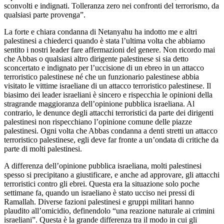
sconvolti e indignati. Tolleranza zero nei confronti del terrorismo, da
qualsiasi parte provenga”.
La forte e chiara condanna di Netanyahu ha indotto me e altri
palestinesi a chiederci quando è stata l’ultima volta che abbiamo
sentito i nostri leader fare affermazioni del genere. Non ricordo mai
che Abbas o qualsiasi altro dirigente palestinese si sia detto
sconcertato e indignato per l’uccisione di un ebreo in un attacco
terroristico palestinese né che un funzionario palestinese abbia
visitato le vittime israeliane di un attacco terroristico palestinese. Il
biasimo dei leader israeliani è sincero e rispecchia le opinioni della
stragrande maggioranza dell’opinione pubblica israeliana. Al
contrario, le denunce degli attacchi terroristici da parte dei dirigenti
palestinesi non rispecchiano l’opinione comune delle piazze
palestinesi. Ogni volta che Abbas condanna a denti stretti un attacco
terroristico palestinese, egli deve far fronte a un’ondata di critiche da
parte di molti palestinesi.
A differenza dell’opinione pubblica israeliana, molti palestinesi
spesso si precipitano a giustificare, e anche ad approvare, gli attacchi
terroristici contro gli ebrei. Questa era la situazione solo poche
settimane fa, quando un israeliano è stato ucciso nei pressi di
Ramallah. Diverse fazioni palestinesi e gruppi militari hanno
plaudito all’omicidio, definendolo “una reazione naturale ai crimini
israeliani”. Questa è la grande differenza tra il modo in cui gli