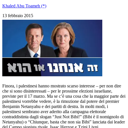
Khaled Abu Toameh (*)
13 febbraio 2015
Finora, i palestinesi hanno mostrato scarso interesse – per non dire
che si sono disinteressati – per le prossime elezioni israeliane,
previste per il 17 marzo. Ma se c’è una cosa che la maggior parte dei
palestinesi vorrebbe vedere, è la rimozione dal potere del premier
Benjamin Netanyahu e dei partiti di destra. In molti modi, i
palestinesi sembrano aver aderito alla campagna elettorale
contraddistinta dagli slogan “Just Not Bibi!” (Bibi è il nomignolo di
Netanyahu) o “Chiunque, basta che non sia Bibi” lanciata dai leader
del Campo sionista rivale, Isaac Herzog e Tzipi Livni.