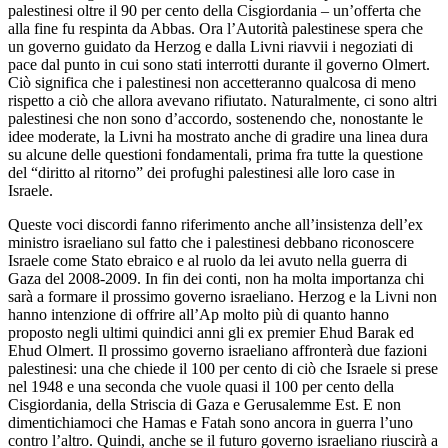
palestinesi oltre il 90 per cento della Cisgiordania – un’offerta che
alla fine fu respinta da Abbas. Ora l’Autorità palestinese spera che
un governo guidato da Herzog e dalla Livni riavvii i negoziati di
pace dal punto in cui sono stati interrotti durante il governo Olmert.
Ciò significa che i palestinesi non accetteranno qualcosa di meno
rispetto a ciò che allora avevano rifiutato. Naturalmente, ci sono altri
palestinesi che non sono d’accordo, sostenendo che, nonostante le
idee moderate, la Livni ha mostrato anche di gradire una linea dura
su alcune delle questioni fondamentali, prima fra tutte la questione
del “diritto al ritorno” dei profughi palestinesi alle loro case in
Israele.
Queste voci discordi fanno riferimento anche all’insistenza dell’ex
ministro israeliano sul fatto che i palestinesi debbano riconoscere
Israele come Stato ebraico e al ruolo da lei avuto nella guerra di
Gaza del 2008-2009. In fin dei conti, non ha molta importanza chi
sarà a formare il prossimo governo israeliano. Herzog e la Livni non
hanno intenzione di offrire all’Ap molto più di quanto hanno
proposto negli ultimi quindici anni gli ex premier Ehud Barak ed
Ehud Olmert. Il prossimo governo israeliano affronterà due fazioni
palestinesi: una che chiede il 100 per cento di ciò che Israele si prese
nel 1948 e una seconda che vuole quasi il 100 per cento della
Cisgiordania, della Striscia di Gaza e Gerusalemme Est. E non
dimentichiamoci che Hamas e Fatah sono ancora in guerra l’uno
contro l’altro. Quindi, anche se il futuro governo israeliano riuscirà a