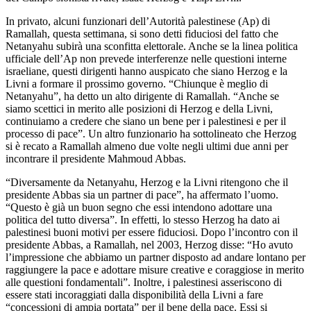
In privato, alcuni funzionari dell’Autorità palestinese (Ap) di
Ramallah, questa settimana, si sono detti fiduciosi del fatto che
Netanyahu subirà una sconfitta elettorale. Anche se la linea politica
ufficiale dell’Ap non prevede interferenze nelle questioni interne
israeliane, questi dirigenti hanno auspicato che siano Herzog e la
Livni a formare il prossimo governo. “Chiunque è meglio di
Netanyahu”, ha detto un alto dirigente di Ramallah. “Anche se
siamo scettici in merito alle posizioni di Herzog e della Livni,
continuiamo a credere che siano un bene per i palestinesi e per il
processo di pace”. Un altro funzionario ha sottolineato che Herzog
si è recato a Ramallah almeno due volte negli ultimi due anni per
incontrare il presidente Mahmoud Abbas.
“Diversamente da Netanyahu, Herzog e la Livni ritengono che il
presidente Abbas sia un partner di pace”, ha affermato l’uomo.
“Questo è già un buon segno che essi intendono adottare una
politica del tutto diversa”. In effetti, lo stesso Herzog ha dato ai
palestinesi buoni motivi per essere fiduciosi. Dopo l’incontro con il
presidente Abbas, a Ramallah, nel 2003, Herzog disse: “Ho avuto
l’impressione che abbiamo un partner disposto ad andare lontano per
raggiungere la pace e adottare misure creative e coraggiose in merito
alle questioni fondamentali”. Inoltre, i palestinesi asseriscono di
essere stati incoraggiati dalla disponibilità della Livni a fare
“concessioni di ampia portata” per il bene della pace. Essi si