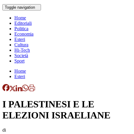
Toggle navigation
Home
Editoriali
Politica
Economia
Esteri
Cultura
Hi-Tech
Società
Sport
Home
Esteri
I PALESTINESI E LE
ELEZIONI ISRAELIANE
di