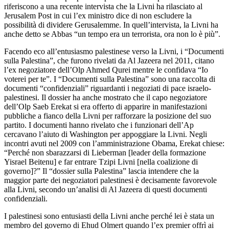
riferiscono a una recente intervista che la Livni ha rilasciato al
Jerusalem Post in cui l’ex ministro dice di non escludere la
possibilità di dividere Gerusalemme. In quell’intervista, la Livni ha
anche detto se Abbas “un tempo era un terrorista, ora non lo è più”.
Facendo eco all’entusiasmo palestinese verso la Livni, i “Documenti
sulla Palestina”, che furono rivelati da Al Jazeera nel 2011, citano
l’ex negoziatore dell’Olp Ahmed Qurei mentre le confidava “Io
voterei per te”. I “Documenti sulla Palestina” sono una raccolta di
documenti “confidenziali” riguardanti i negoziati di pace israelo-
palestinesi. Il dossier ha anche mostrato che il capo negoziatore
dell’Olp Saeb Erekat si era offerto di apparire in manifestazioni
pubbliche a fianco della Livni per rafforzare la posizione del suo
partito. I documenti hanno rivelato che i funzionari dell’Ap
cercavano l’aiuto di Washington per appoggiare la Livni. Negli
incontri avuti nel 2009 con l’amministrazione Obama, Erekat chiese:
“Perché non sbarazzarsi di Lieberman [leader della formazione
Yisrael Beitenu] e far entrare Tzipi Livni [nella coalizione di
governo]?” Il “dossier sulla Palestina” lascia intendere che la
maggior parte dei negoziatori palestinesi è decisamente favorevole
alla Livni, secondo un’analisi di Al Jazeera di questi documenti
confidenziali.
I palestinesi sono entusiasti della Livni anche perché lei è stata un
membro del governo di Ehud Olmert quando l’ex premier offrì ai