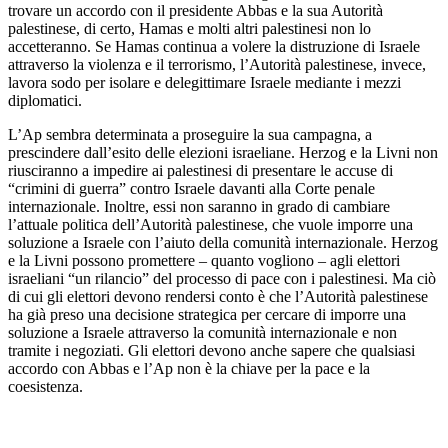
trovare un accordo con il presidente Abbas e la sua Autorità
palestinese, di certo, Hamas e molti altri palestinesi non lo
accetteranno. Se Hamas continua a volere la distruzione di Israele
attraverso la violenza e il terrorismo, l’Autorità palestinese, invece,
lavora sodo per isolare e delegittimare Israele mediante i mezzi
diplomatici.
L’Ap sembra determinata a proseguire la sua campagna, a
prescindere dall’esito delle elezioni israeliane. Herzog e la Livni non
riusciranno a impedire ai palestinesi di presentare le accuse di
“crimini di guerra” contro Israele davanti alla Corte penale
internazionale. Inoltre, essi non saranno in grado di cambiare
l’attuale politica dell’Autorità palestinese, che vuole imporre una
soluzione a Israele con l’aiuto della comunità internazionale. Herzog
e la Livni possono promettere – quanto vogliono – agli elettori
israeliani “un rilancio” del processo di pace con i palestinesi. Ma ciò
di cui gli elettori devono rendersi conto è che l’Autorità palestinese
ha già preso una decisione strategica per cercare di imporre una
soluzione a Israele attraverso la comunità internazionale e non
tramite i negoziati. Gli elettori devono anche sapere che qualsiasi
accordo con Abbas e l’Ap non è la chiave per la pace e la
coesistenza.