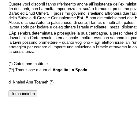
Queste voci discordi fanno riferimento anche all’insistenza dell’ex minist
fin dei conti, non ha molta importanza chi sarà a formare il prossimo gove
Barak ed Ehud Olmert. Il prossimo governo israeliano affronterà due fazio
della Striscia di Gaza e Gerusalemme Est. E non dimentichiamoci che Hama
Abbas e la sua Autorità palestinese, di certo, Hamas e molti altri palesti
lavora sodo per isolare e delegittimare Israele mediante i mezzi diplomati
L’Ap sembra determinata a proseguire la sua campagna, a prescindere dall’e
davanti alla Corte penale internazionale. Inoltre, essi non saranno in gra
la Livni possono promettere – quanto vogliono – agli elettori israeliani “u
strategica per cercare di imporre una soluzione a Israele attraverso la c
la coesistenza.
(*)
Gatestone Institute
(**) Traduzione a cura di
Angelita La Spada
di Khaled Abu Toameh (*)