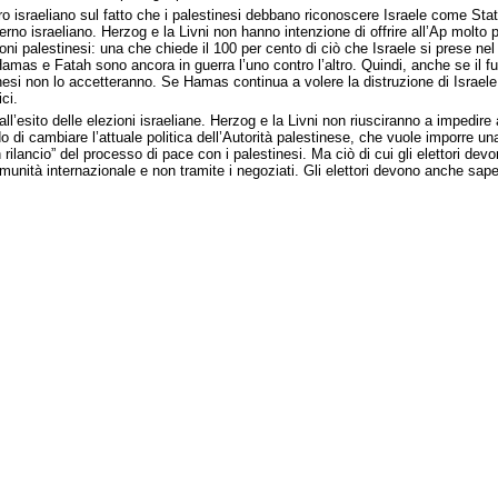
ro israeliano sul fatto che i palestinesi debbano riconoscere Israele come Stat
rno israeliano. Herzog e la Livni non hanno intenzione di offrire all’Ap molto 
ni palestinesi: una che chiede il 100 per cento di ciò che Israele si prese ne
s e Fatah sono ancora in guerra l’uno contro l’altro. Quindi, anche se il futu
nesi non lo accetteranno. Se Hamas continua a volere la distruzione di Israele a
ci.
sito delle elezioni israeliane. Herzog e la Livni non riusciranno a impedire ai
do di cambiare l’attuale politica dell’Autorità palestinese, che vuole imporre u
n rilancio” del processo di pace con i palestinesi. Ma ciò di cui gli elettori d
omunità internazionale e non tramite i negoziati. Gli elettori devono anche sa