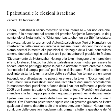
I palestinesi e le elezioni israeliane
venerdì 13 febbraio 2015
Finora, i palestinesi hanno mostrato scarso interesse – per non dire che 
vedere, è la rimozione dal potere del premier Benjamin Netanyahu e dei par
nomignolo di Netanyahu) o “Chiunque, basta che non sia Bibi” lanciata da
In privato, alcuni funzionari dell’Autorità palestinese (Ap) di Ramallah, q
interferenze nelle questioni interne israeliane, questi dirigenti hanno a
siamo scettici in merito alle posizioni di Herzog e della Livni, continuia
almeno due volte negli ultimi due anni per incontrare il presidente Mah
“Diversamente da Netanyahu, Herzog e la Livni ritengono che il president
effetti, lo stesso Herzog ha dato ai palestinesi buoni motivi per essere 
andare lontano per raggiungere la pace e adottare misure creative e coraggi
“concessioni di ampia portata” per il bene della pace. Essi si riferiscono 
quell’intervista, la Livni ha anche detto se Abbas “un tempo era un terrori
Facendo eco all’entusiasmo palestinese verso la Livni, i “Documenti sulla 
“Documenti sulla Palestina” sono una raccolta di documenti “confidenziali”
in manifestazioni pubbliche a fianco della Livni per rafforzare la posizion
2009 con l’amministrazione Obama, Erekat chiese: “Perché non sbarazzarsi 
intendere che la maggior parte dei negoziatori palestinesi è decisamente 
I palestinesi sono entusiasti della Livni anche perché lei è stata un membr
Abbas. Ora l’Autorità palestinese spera che un governo guidato da Herzog e
qualcosa di meno rispetto a ciò che allora avevano rifiutato. Naturalmen
su alcune delle questioni fondamentali, prima fra tutte la questione del “dir