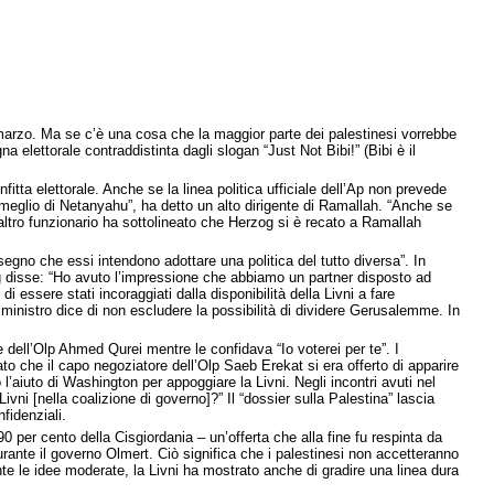
7 marzo. Ma se c’è una cosa che la maggior parte dei palestinesi vorrebbe
 elettorale contraddistinta dagli slogan “Just Not Bibi!” (Bibi è il
itta elettorale. Anche se la linea politica ufficiale dell’Ap non prevede
 meglio di Netanyahu”, ha detto un alto dirigente di Ramallah. “Anche se
 altro funzionario ha sottolineato che Herzog si è recato a Ramallah
gno che essi intendono adottare una politica del tutto diversa”. In
zog disse: “Ho avuto l’impressione che abbiamo un partner disposto ad
 essere stati incoraggiati dalla disponibilità della Livni a fare
x ministro dice di non escludere la possibilità di dividere Gerusalemme. In
 dell’Olp Ahmed Qurei mentre le confidava “Io voterei per te”. I
to che il capo negoziatore dell’Olp Saeb Erekat si era offerto di apparire
l’aiuto di Washington per appoggiare la Livni. Negli incontri avuti nel
i [nella coalizione di governo]?” Il “dossier sulla Palestina” lascia
fidenziali.
0 per cento della Cisgiordania – un’offerta che alla fine fu respinta da
durante il governo Olmert. Ciò significa che i palestinesi non accetteranno
te le idee moderate, la Livni ha mostrato anche di gradire una linea dura