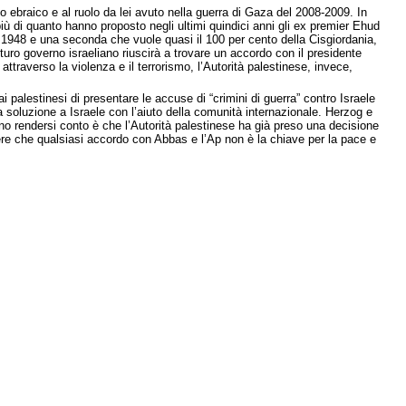
o ebraico e al ruolo da lei avuto nella guerra di Gaza del 2008-2009. In
più di quanto hanno proposto negli ultimi quindici anni gli ex premier Ehud
l 1948 e una seconda che vuole quasi il 100 per cento della Cisgiordania,
ro governo israeliano riuscirà a trovare un accordo con il presidente
ttraverso la violenza e il terrorismo, l’Autorità palestinese, invece,
 palestinesi di presentare le accuse di “crimini di guerra” contro Israele
na soluzione a Israele con l’aiuto della comunità internazionale. Herzog e
evono rendersi conto è che l’Autorità palestinese ha già preso una decisione
pere che qualsiasi accordo con Abbas e l’Ap non è la chiave per la pace e