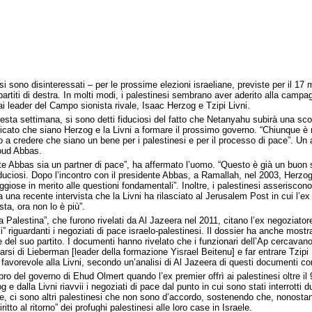
si sono disinteressati – per le prossime elezioni israeliane, previste per il 1
titi di destra. In molti modi, i palestinesi sembrano aver aderito alla campagna
i leader del Campo sionista rivale, Isaac Herzog e Tzipi Livni.
uesta settimana, si sono detti fiduciosi del fatto che Netanyahu subirà una sconf
uspicato che siano Herzog e la Livni a formare il prossimo governo. “Chiunque è
mo a credere che siano un bene per i palestinesi e per il processo di pace”. Un
moud Abbas.
e Abbas sia un partner di pace”, ha affermato l’uomo. “Questo è già un buon se
fiduciosi. Dopo l’incontro con il presidente Abbas, a Ramallah, nel 2003, Her
ose in merito alle questioni fondamentali”. Inoltre, i palestinesi asseriscono di
a una recente intervista che la Livni ha rilasciato al Jerusalem Post in cui l’e
sta, ora non lo è più”.
Palestina”, che furono rivelati da Al Jazeera nel 2011, citano l’ex negoziatore
 riguardanti i negoziati di pace israelo-palestinesi. Il dossier ha anche mostra
e del suo partito. I documenti hanno rivelato che i funzionari dell’Ap cercavano 
di Lieberman [leader della formazione Yisrael Beitenu] e far entrare Tzipi Livn
favorevole alla Livni, secondo un’analisi di Al Jazeera di questi documenti con
o del governo di Ehud Olmert quando l’ex premier offrì ai palestinesi oltre il 9
 dalla Livni riavvii i negoziati di pace dal punto in cui sono stati interrotti 
te, ci sono altri palestinesi che non sono d’accordo, sostenendo che, nonostan
itto al ritorno” dei profughi palestinesi alle loro case in Israele.