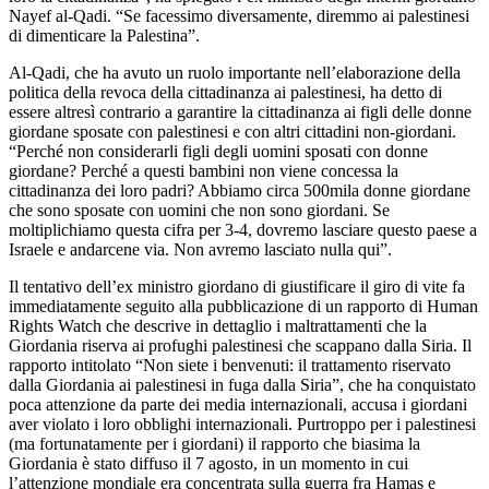
Nayef al-Qadi. “Se facessimo diversamente, diremmo ai palestinesi
di dimenticare la Palestina”.
Al-Qadi, che ha avuto un ruolo importante nell’elaborazione della
politica della revoca della cittadinanza ai palestinesi, ha detto di
essere altresì contrario a garantire la cittadinanza ai figli delle donne
giordane sposate con palestinesi e con altri cittadini non-giordani.
“Perché non considerarli figli degli uomini sposati con donne
giordane? Perché a questi bambini non viene concessa la
cittadinanza dei loro padri? Abbiamo circa 500mila donne giordane
che sono sposate con uomini che non sono giordani. Se
moltiplichiamo questa cifra per 3-4, dovremo lasciare questo paese a
Israele e andarcene via. Non avremo lasciato nulla qui”.
Il tentativo dell’ex ministro giordano di giustificare il giro di vite fa
immediatamente seguito alla pubblicazione di un rapporto di Human
Rights Watch che descrive in dettaglio i maltrattamenti che la
Giordania riserva ai profughi palestinesi che scappano dalla Siria. Il
rapporto intitolato “Non siete i benvenuti: il trattamento riservato
dalla Giordania ai palestinesi in fuga dalla Siria”, che ha conquistato
poca attenzione da parte dei media internazionali, accusa i giordani
aver violato i loro obblighi internazionali. Purtroppo per i palestinesi
(ma fortunatamente per i giordani) il rapporto che biasima la
Giordania è stato diffuso il 7 agosto, in un momento in cui
l’attenzione mondiale era concentrata sulla guerra fra Hamas e