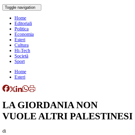
Toggle navigation
Home
Editoriali
Politica
Economia
Esteri
Cultura
Hi-Tech
Società
Sport
Home
Esteri
LA GIORDANIA NON
VUOLE ALTRI PALESTINESI
di