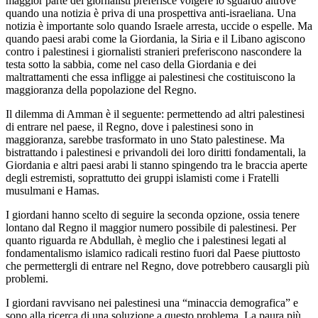
maggior parte dei giornalisti preferisce volgere lo sguardo altrove
quando una notizia è priva di una prospettiva anti-israeliana. Una
notizia è importante solo quando Israele arresta, uccide o espelle. Ma
quando paesi arabi come la Giordania, la Siria e il Libano agiscono
contro i palestinesi i giornalisti stranieri preferiscono nascondere la
testa sotto la sabbia, come nel caso della Giordania e dei
maltrattamenti che essa infligge ai palestinesi che costituiscono la
maggioranza della popolazione del Regno.
Il dilemma di Amman è il seguente: permettendo ad altri palestinesi
di entrare nel paese, il Regno, dove i palestinesi sono in
maggioranza, sarebbe trasformato in uno Stato palestinese. Ma
bistrattando i palestinesi e privandoli dei loro diritti fondamentali, la
Giordania e altri paesi arabi li stanno spingendo tra le braccia aperte
degli estremisti, soprattutto dei gruppi islamisti come i Fratelli
musulmani e Hamas.
I giordani hanno scelto di seguire la seconda opzione, ossia tenere
lontano dal Regno il maggior numero possibile di palestinesi. Per
quanto riguarda re Abdullah, è meglio che i palestinesi legati al
fondamentalismo islamico radicali restino fuori dal Paese piuttosto
che permettergli di entrare nel Regno, dove potrebbero causargli più
problemi.
I giordani ravvisano nei palestinesi una “minaccia demografica” e
sono alla ricerca di una soluzione a questo problema. La paura più