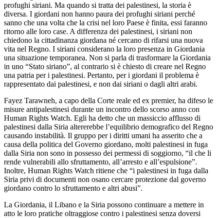
profughi siriani. Ma quando si tratta dei palestinesi, la storia è
diversa. I giordani non hanno paura dei profughi siriani perché
sanno che una volta che la crisi nel loro Paese è finita, essi faranno
ritorno alle loro case. A differenza dei palestinesi, i siriani non
chiedono la cittadinanza giordana né cercano di rifarsi una nuova
vita nel Regno. I siriani considerano la loro presenza in Giordania
una situazione temporanea. Non si parla di trasformare la Giordania
in uno “Stato siriano”, al contrario si è chiesto di creare nel Regno
una patria per i palestinesi. Pertanto, per i giordani il problema è
rappresentato dai palestinesi, e non dai siriani o dagli altri arabi.
Fayez Tarawneh, a capo della Corte reale ed ex premier, ha difeso le
misure antipalestinesi durante un incontro dello scorso anno con
Human Rights Watch. Egli ha detto che un massiccio afflusso di
palestinesi dalla Siria altererebbe l’equilibrio demografico del Regno
causando instabilità. Il gruppo per i diritti umani ha asserito che a
causa della politica del Governo giordano, molti palestinesi in fuga
dalla Siria non sono in possesso dei permessi di soggiorno, “il che li
rende vulnerabili allo sfruttamento, all’arresto e all’espulsione”.
Inoltre, Human Rights Watch ritiene che “i palestinesi in fuga dalla
Siria privi di documenti non osano cercare protezione dal governo
giordano contro lo sfruttamento e altri abusi”.
La Giordania, il Libano e la Siria possono continuare a mettere in
atto le loro pratiche oltraggiose contro i palestinesi senza doversi