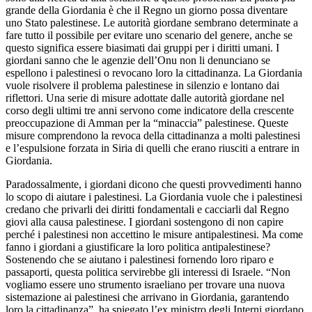
grande della Giordania è che il Regno un giorno possa diventare
uno Stato palestinese. Le autorità giordane sembrano determinate a
fare tutto il possibile per evitare uno scenario del genere, anche se
questo significa essere biasimati dai gruppi per i diritti umani. I
giordani sanno che le agenzie dell’Onu non li denunciano se
espellono i palestinesi o revocano loro la cittadinanza. La Giordania
vuole risolvere il problema palestinese in silenzio e lontano dai
riflettori. Una serie di misure adottate dalle autorità giordane nel
corso degli ultimi tre anni servono come indicatore della crescente
preoccupazione di Amman per la “minaccia” palestinese. Queste
misure comprendono la revoca della cittadinanza a molti palestinesi
e l’espulsione forzata in Siria di quelli che erano riusciti a entrare in
Giordania.
Paradossalmente, i giordani dicono che questi provvedimenti hanno
lo scopo di aiutare i palestinesi. La Giordania vuole che i palestinesi
credano che privarli dei diritti fondamentali e cacciarli dal Regno
giovi alla causa palestinese. I giordani sostengono di non capire
perché i palestinesi non accettino le misure antipalestinesi. Ma come
fanno i giordani a giustificare la loro politica antipalestinese?
Sostenendo che se aiutano i palestinesi fornendo loro riparo e
passaporti, questa politica servirebbe gli interessi di Israele. “Non
vogliamo essere uno strumento israeliano per trovare una nuova
sistemazione ai palestinesi che arrivano in Giordania, garantendo
loro la cittadinanza”, ha spiegato l’ex ministro degli Interni giordano