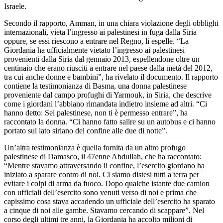
Israele.
Secondo il rapporto, Amman, in una chiara violazione degli obblighi
internazionali, vieta l’ingresso ai palestinesi in fuga dalla Siria
oppure, se essi riescono a entrare nel Regno, li espelle. “La
Giordania ha ufficialmente vietato l’ingresso ai palestinesi
provenienti dalla Siria dal gennaio 2013, espellendone oltre un
centinaio che erano riusciti a entrare nel paese dalla metà del 2012,
tra cui anche donne e bambini”, ha rivelato il documento. Il rapporto
contiene la testimonianza di Basma, una donna palestinese
proveniente dal campo profughi di Yarmouk, in Siria, che descrive
come i giordani l’abbiano rimandata indietro insieme ad altri. “Ci
hanno detto: Sei palestinese, non ti è permesso entrare”, ha
raccontato la donna. “Ci hanno fatto salire su un autobus e ci hanno
portato sul lato siriano del confine alle due di notte”.
Un’altra testimonianza è quella fornita da un altro profugo
palestinese di Damasco, il 47enne Abdullah, che ha raccontato:
“Mentre stavamo attraversando il confine, l’esercito giordano ha
iniziato a sparare contro di noi. Ci siamo distesi tutti a terra per
evitare i colpi di arma da fuoco. Dopo qualche istante due camion
con ufficiali dell’esercito sono venuti verso di noi e prima che
capissimo cosa stava accadendo un ufficiale dell’esercito ha sparato
a cinque di noi alle gambe. Stavamo cercando di scappare”. Nel
corso degli ultimi tre anni, la Giordania ha accolto milioni di