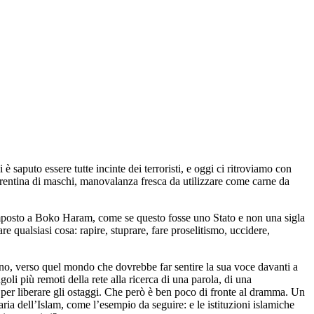
è saputo essere tutte incinte dei terroristi, e oggi ci ritroviamo con
a trentina di maschi, manovalanza fresca da utilizzare come carne da
imposto a Boko Haram, come se questo fosse uno Stato e non una sigla
 qualsiasi cosa: rapire, stuprare, fare proselitismo, uccidere,
o, verso quel mondo che dovrebbe far sentire la sua voce davanti a
oli più remoti della rete alla ricerca di una parola, di una
 per liberare gli ostaggi. Che però è ben poco di fronte al dramma. Un
ia dell’Islam, come l’esempio da seguire: e le istituzioni islamiche