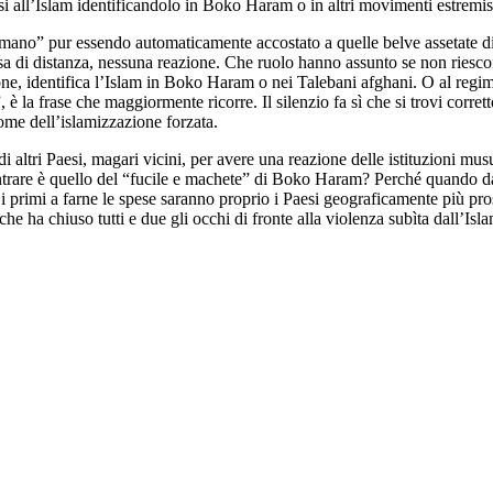
 all’Islam identificandolo in Boko Haram o in altri movimenti estremisti
ulmano” pur essendo automaticamente accostato a quelle belve assetate d
a di distanza, nessuna reazione. Che ruolo hanno assunto se non riescon
ne, identifica l’Islam in Boko Haram o nei Talebani afghani. O al regi
la frase che maggiormente ricorre. Il silenzio fa sì che si trovi corret
 nome dell’islamizzazione forzata.
altri Paesi, magari vicini, per avere una reazione delle istituzioni musu
ntrare è quello del “fucile e machete” di Boko Haram? Perché quando da
, i primi a farne le spese saranno proprio i Paesi geograficamente più pro
he ha chiuso tutti e due gli occhi di fronte alla violenza subìta dall’Is