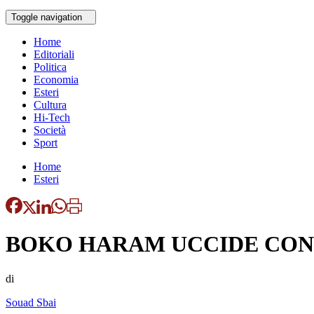
Toggle navigation
Home
Editoriali
Politica
Economia
Esteri
Cultura
Hi-Tech
Società
Sport
Home
Esteri
BOKO HARAM UCCIDE CON 
di
Souad Sbai