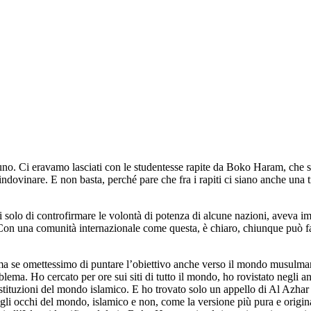
ssuno. Ci eravamo lasciati con le studentesse rapite da Boko Haram, che si 
a indovinare. E non basta, perché pare che fra i rapiti ci siano anche un
 solo di controfirmare le volontà di potenza di alcune nazioni, aveva 
 Con una comunità internazionale come questa, è chiaro, chiunque può fare
a se omettessimo di puntare l’obiettivo anche verso il mondo musulman
ma. Ho cercato per ore sui siti di tutto il mondo, ho rovistato negli ang
istituzioni del mondo islamico. E ho trovato solo un appello di Al Azhar
li occhi del mondo, islamico e non, come la versione più pura e originar