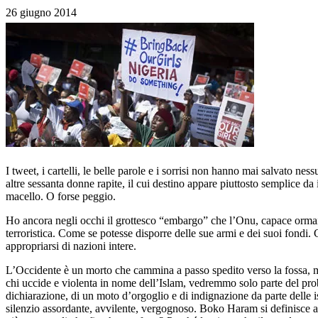
26 giugno 2014
I tweet, i cartelli, le belle parole e i sorrisi non hanno mai salvato ne
altre sessanta donne rapite, il cui destino appare piuttosto semplice d
macello. O forse peggio.
Ho ancora negli occhi il grottesco “embargo” che l’Onu, capace ormai
terroristica. Come se potesse disporre delle sue armi e dei suoi fondi.
appropriarsi di nazioni intere.
L’Occidente è un morto che cammina a passo spedito verso la fossa, m
chi uccide e violenta in nome dell’Islam, vedremmo solo parte del proble
dichiarazione, di un moto d’orgoglio e di indignazione da parte delle 
silenzio assordante, avvilente, vergognoso. Boko Haram si definisce ag