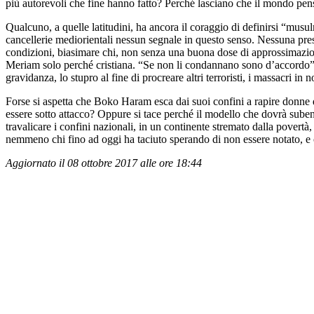
più autorevoli che fine hanno fatto? Perché lasciano che il mondo pensi
Qualcuno, a quelle latitudini, ha ancora il coraggio di definirsi “mus
cancellerie mediorientali nessun segnale in questo senso. Nessuna pres
condizioni, biasimare chi, non senza una buona dose di approssimazio
Meriam solo perché cristiana. “Se non li condannano sono d’accordo”, è 
gravidanza, lo stupro al fine di procreare altri terroristi, i massacri in
Forse si aspetta che Boko Haram esca dai suoi confini a rapire donne di 
essere sotto attacco? Oppure si tace perché il modello che dovrà sube
travalicare i confini nazionali, in un continente stremato dalla povertà
nemmeno chi fino ad oggi ha taciuto sperando di non essere notato, e c
Aggiornato il 08 ottobre 2017 alle ore 18:44