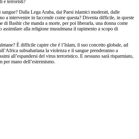
 e terroristi?
i sangue? Dalla Lega Araba, dai Paesi islamici moderati, dalle
o a intervenire in faccende come questa? Diventa difficile, in queste
me di Bashir che manda a morte, per poi liberarla, una donna come
to assimilare alla religione musulmana il rapimento a scopo di
lmane? È difficile capire che è l’Islam, il suo concetto globale, ad
ll’Africa subsahariana la violenza e il sangue prenderanno a
ssimi all’espandersi del virus terroristico. E nessuno sarà risparmiato,
lam per mano dell’estremismo.