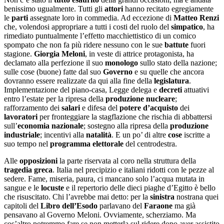
benissimo ugualmente. Tutti gli
attori
hanno recitato egregiamente
le
parti
assegnate loro in commedia. Ad eccezione di
Matteo
Renzi
che, volendosi appropriare a tutti i costi del ruolo del
simpatico
, ha
rimediato puntualmente l’effetto macchiettistico di un comico
spompato che non fa più ridere nessuno con le sue
battute
fuori
stagione.
Giorgia Meloni
, in veste di attrice protagonista, ha
declamato alla perfezione il suo
monologo
sullo stato della nazione;
sulle cose (buone) fatte dal suo
Governo
e su quelle che ancora
dovranno essere realizzate da qui alla fine della
legislatura
.
Implementazione del piano-casa, Legge delega e
decreti
attuativi
entro l’estate per la ripresa della
produzione nucleare
;
rafforzamento dei
salari
e difesa del
potere d
’
acquisto
dei
lavoratori
per fronteggiare la stagflazione che rischia di abbattersi
sull’
economia nazionale
; sostegno alla ripresa della
produzione
industriale
; incentivi alla
natalità
. E un po’ di altre
cose
iscritte a
suo tempo nel
programma elettorale
del centrodestra.
Alle
opposizioni
la parte riservata al coro nella struttura della
tragedia greca
. Italia nel precipizio e italiani ridotti con le pezze al
sedere. Fame, miseria, paura, ci mancano solo l’acqua mutata in
sangue e le
locuste
e il repertorio delle dieci piaghe d’Egitto è bello
che risuscitato. Chi l’avrebbe mai detto: per la
sinistra
nostrana quei
capitoli del
Libro dell
’
Esodo
parlavano del
Faraone
ma già
pensavano al Governo Meloni. Ovviamente, scherziamo. Ma
cos’altro potremmo fare se non metterla sul ridere dopo aver assistito