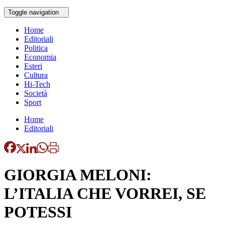
Toggle navigation
Home
Editoriali
Politica
Economia
Esteri
Cultura
Hi-Tech
Società
Sport
Home
Editoriali
GIORGIA MELONI:
L’ITALIA CHE VORREI, SE
POTESSI