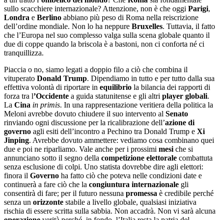
sullo scacchiere internazionale? Attenzione, non è che oggi
Parigi
,
Londra
e
Berlino
abbiano più peso di Roma nella reiscrizione
dell’ordine mondiale. Non lo ha neppure
Bruxelles
. Tuttavia, il fatto
che l’Europa nel suo complesso valga sulla scena globale quanto il
due di coppe quando la briscola è a bastoni, non ci conforta né ci
tranquillizza.
Piaccia o no, siamo legati a doppio filo a ciò che combina il
vituperato
Donald Trump
. Dipendiamo in tutto e per tutto dalla sua
effettiva volontà di riportare in
equilibrio
la bilancia dei rapporti di
forza tra l
’
Occidente
a guida statunitense e gli altri
player globali
.
La
Cina
in primis
. In una rappresentazione veritiera della politica la
Meloni avrebbe dovuto chiudere il suo intervento al
Senato
rinviando ogni discussione per la ricalibrazione dell’
azione di
governo
agli esiti dell’incontro a Pechino tra Donald Trump e
Xi
Jinping
. Avrebbe dovuto ammettere: vediamo cosa combinano quei
due e poi ne riparliamo. Vale anche per i prossimi
mesi
che si
annunciano sotto il segno della
competizione elettorale
combattuta
senza esclusione di colpi. Uno statista dovrebbe dire agli elettori:
finora il
Governo
ha fatto ciò che poteva nelle condizioni date e
continuerà a fare ciò che la
congiuntura internazionale
gli
consentirà di fare; per il futuro nessuna
promessa
è credibile perché
senza un
orizzonte
stabile a livello globale, qualsiasi iniziativa
rischia di essere scritta sulla sabbia. Non accadrà. Non vi sarà alcuna
operazione
verità perché, in fondo, l’Italia resta la patria del