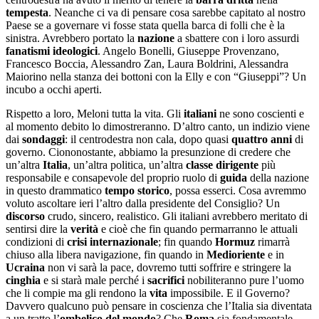
tempesta
. Neanche ci va di pensare cosa sarebbe capitato al nostro
Paese se a governare vi fosse stata quella barca di folli che è la
sinistra. Avrebbero portato la
nazione
a sbattere con i loro assurdi
fanatismi ideologici
. Angelo Bonelli, Giuseppe Provenzano,
Francesco Boccia, Alessandro Zan, Laura Boldrini, Alessandra
Maiorino nella stanza dei bottoni con la Elly e con “Giuseppi”? Un
incubo a occhi aperti.
Rispetto a loro, Meloni tutta la vita. Gli
italiani
ne sono coscienti e
al momento debito lo dimostreranno. D’altro canto, un indizio viene
dai
sondaggi
: il centrodestra non cala, dopo quasi
quattro
anni
di
governo. Ciononostante, abbiamo la presunzione di credere che
un’altra
Italia
, un’altra politica, un’altra
classe dirigente
più
responsabile e consapevole del proprio ruolo di
guida
della nazione
in questo drammatico
tempo storico
, possa esserci. Cosa avremmo
voluto ascoltare ieri l’altro dalla presidente del Consiglio? Un
discorso
crudo, sincero, realistico. Gli italiani avrebbero meritato di
sentirsi dire la
verità
e cioè che fin quando permarranno le attuali
condizioni di
crisi internazionale
; fin quando
Hormuz
rimarrà
chiuso alla libera navigazione, fin quando in
Medioriente
e in
Ucraina
non vi sarà la pace, dovremo tutti soffrire e stringere la
cinghia
e si starà male perché i
sacrifici
nobiliteranno pure l’uomo
che li compie ma gli rendono la
vita
impossibile. E il Governo?
Davvero qualcuno può pensare in coscienza che l’Italia sia diventata
a un tratto l’
ombelico del mondo
? Che
Roma
sia fondamentale