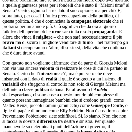
a quella gigantesca presa per i fondelli che è stato il “Meloni time” al
Senato? Certo, ognuno ha recitato il suo copione, ma per chi? E,
soprattutto, per cosa? L’unica preoccupazione della
politica
, di
questa politica, è che è cominciata la
campagna elettorale
che si
protrarrà per un anno e più. Ciò significa che da ora al giorno
fatidico dell’apertura delle
urne
sarà tutta e solo
propaganda
. E
allora che vinca il
migliore
– che non sarà necessariamente il più
bravo
ma di sicuro il migliore venditore di
fumo
– nel frattempo gli
italiani
si occuperanno d’altro, di sé stessi, della vita che continua e
che è dura tirare avanti.
Con questo non vogliamo affermare che da parte di Giorgia Meloni
non via una sincera
volontà
di realizzare le cose di cui ha parlato in
Senato. Certo che l’
intenzione
c’è, ma è pur vero che deve
misurarsi con il dato di
realt
à
il quale è soggetto a un insieme di
variabili
che sfuggono al controllo non solo di Giorgia Meloni ma
dell’intera
classe politica
italiana. Parafrasando l’
Amleto
shakespeariano, ci sono cose a questo mondo più complesse di
quanto possano immaginare bambini che si credono grandi, come
Matteo Renzi, piccoli uomini (ominicchi) come
Giuseppe Conte
, o
figlie di papà e di nonno come
Elly Schlein
. Non è cosa loro capire.
Preveniamo l’obiezione: siete schifiltosi. Sì, lo siamo. Non che non
si faccia la dovuta
differenza
tra destra e sinistra. Per quanto
manchevole su determinati punti dell’azione di governo, il
centrodestra ha avuto il merito di tenere la
barra dritta
nella