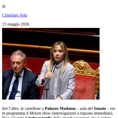
di
Cristofaro Sola
15 maggio 2026
Ieri l’altro, in cartellone a
Palazzo Madama
– aula del
Senato
– era
in programma il
Meloni show
(interrogazioni a risposta immediata).
Non c’è stato il
tutto esaurito
della grandi occasioni, ma è andata