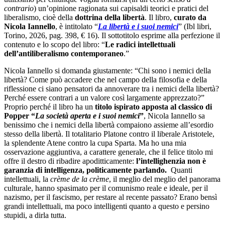
contrario
) un’opinione ragionata sui capisaldi teorici e pratici del
liberalismo, cioè della
dottrina della libertà
. Il libro,
curato da
Nicola Iannello
, è intitolato “
La libertà e i suoi nemici
” (Ibl libri,
Torino, 2026, pag. 398, € 16). Il sottotitolo esprime alla perfezione il
contenuto e lo scopo del libro: “
Le radici intellettuali
dell’antiliberalismo contemporaneo
.”
Nicola Iannello si domanda giustamente: “Chi sono i nemici della
libertà? Come può accadere che nel campo della filosofia e della
riflessione ci siano pensatori da annoverare tra i nemici della libertà?
Perché essere contrari a un valore così largamente apprezzato?”
Proprio perché il libro ha un
titolo ispirato apposta al classico di
Popper “
La società aperta e i suoi nemici
”
, Nicola Iannello sa
benissimo che i nemici della libertà compaiono assieme all’esordio
stesso della libertà. Il totalitario Platone contro il liberale Aristotele,
la splendente Atene contro la cupa Sparta. Ma ho una mia
osservazione aggiuntiva, a carattere generale, che il felice titolo mi
offre il destro di ribadire apoditticamente:
l’intellighenzia non è
garanzia di intelligenza, politicamente parlando.
Quanti
intellettuali, la
crème de la crème
, il meglio del meglio del panorama
culturale, hanno spasimato per il comunismo reale e ideale, per il
nazismo, per il fascismo, per restare al recente passato? Erano bensì
grandi intellettuali, ma poco intelligenti quanto a questo e persino
stupidi, a dirla tutta.