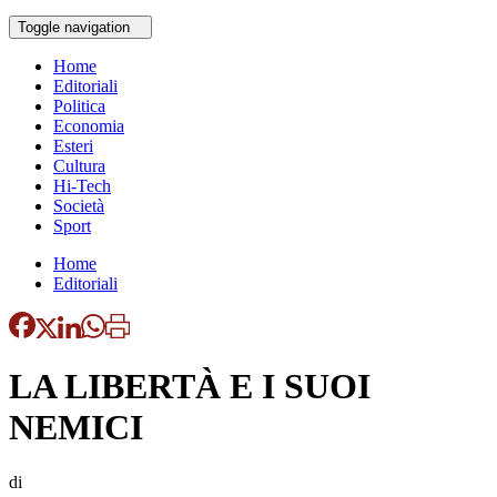
Toggle navigation
Home
Editoriali
Politica
Economia
Esteri
Cultura
Hi-Tech
Società
Sport
Home
Editoriali
LA LIBERTÀ E I SUOI
NEMICI
di