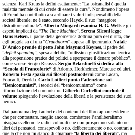
scienza. Karl Kraus la definì esattamente: “La psicanalisi è quella
malattia mentale di cui crede di essere la cura”. Nondimeno l’opera
di Freud ha contribuito a scardinare i valori indispensabili della
società liberale; ne è stato, secondo Hayek, il suo “maggiore
distruttore culturale”.
Alberto Mingardi esamina H. G. Wells
e gli
aspetti implicati da “
The Time Machine
”.
Serena Sileoni legge
Hans Kelsen
, il padre della geometrica dottrina pura del diritto, che
egli poggia su di una “
Grundnorm
” appesa all’iperuranio.
Natale
D’Amico prende di petto John Maynard Keynes
, il padre del
“
deficit spending
”, spesa a debito, “utilissima giustificazione teorica
alla propensione pratica dei politici a sperperare il denaro pubblico”,
come scrisse Sergio Ricossa.
Sergio Belardinelli si dedica alla
“Scuola di Francoforte”
di Adorno, Horkheimer, Marcuse ed altri.
Roberto Festa spazia sui filosofi postmoderni
come Lacan,
Foucault, Derrida.
Carlo Lottieri punta l’attenzione sui
“Benicomunisti”,
i teorici del “benicomunismo” come
riformulazione del comunismo.
Gilberto Corbellini conclude il
volume
spiegando l’evoluzione della libertà e la persistenza dei suoi
nemici.
Dal panorama degli autori e dei contenuti del libro appare evidente
che per contrastare, meglio ancora, combattere l’antiliberalismo
bisogna svellerne le radici culturali che non prosperano soltanto nei
libri dei pensatori, consapevoli o no, deliberatamente o no, contrari a
quella che non mi stanco di chiamare “
la libertà dei liberali
”, ma