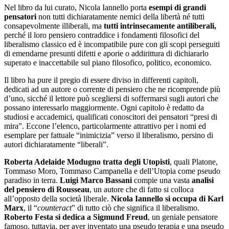
Nel libro da lui curato, Nicola Iannello porta
esempi di
grandi
pensatori
non tutti dichiaratamente nemici della libertà né tutti
consapevolmente illiberali, ma
tutti intrinsecamente antiliberali,
perché il loro pensiero contraddice i fondamenti filosofici del
liberalismo classico ed è incompatibile pure con gli scopi perseguiti
di emendarne presunti difetti e aporie o addirittura di dichiararlo
superato e inaccettabile sul piano filosofico, politico, economico.
Il libro ha pure il pregio di essere diviso in differenti capitoli,
dedicati ad un autore o corrente di pensiero che ne ricomprende più
d’uno, sicché il lettore può scegliersi di soffermarsi sugli autori che
possano interessarlo maggiormente. Ogni capitolo è redatto da
studiosi e accademici, qualificati conoscitori dei pensatori “presi di
mira”. Eccone l’elenco, particolarmente attrattivo per i nomi ed
esemplare per fattuale “inimicizia” verso il liberalismo, persino di
autori dichiaratamente “liberali”.
Roberta Adelaide Modugno tratta degli Utopisti
, quali Platone,
Tommaso Moro, Tommaso Campanella e dell’Utopia come pseudo
paradiso in terra.
Luigi Marco Bassani
compie una vasta
analisi
del pensiero di Rousseau
, un autore che di fatto si colloca
all’opposto della società liberale.
Nicola Iannello si occupa di Karl
Marx
, il “
counteract
” di tutto ciò che significa il liberalismo.
Roberto Festa si dedica a Sigmund Freud
, un geniale pensatore
famoso, tuttavia, per aver inventato una pseudo terapia e una pseudo