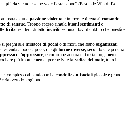
na più da vicino e se ne vede l’estensione” (Pasquale Villari,
Le
animata da una
passione violenta
e immorale diretta al
comando
itto di sangue
. Troppo spesso simula
buoni sentimenti
o
llettività
, renderli di fatto
incivili
, seminandovi il dubbio che onestà e
 si pieghi alle
minacce di pochi
o di molti che siano
organizzati
.
si estenda a poco a poco, e pigli
forme diverse
, secondo che penetra
ppresso
e l’
oppressore
, e corrompe ancora chi resta lungamente
ercitare più impunemente, perché ivi è la
radice del male
, tutto il
à nel complesso abbandonarsi a
condotte antisociali
piccole e grandi.
 Se davvero lo vogliono.