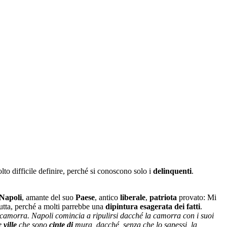
olto difficile definire, perché si conoscono solo i
delinquenti
.
Napoli
, amante del suo
Paese
, antico
liberale
,
patriota
provato: Mi
tutta, perché a molti parrebbe una
dipintura esagerata dei fatti
.
camorra. Napoli comincia a ripulirsi dacché la camorra con i suoi
e
ville
che sono
cinte di
mura, dacché, senza che lo sapessi, la