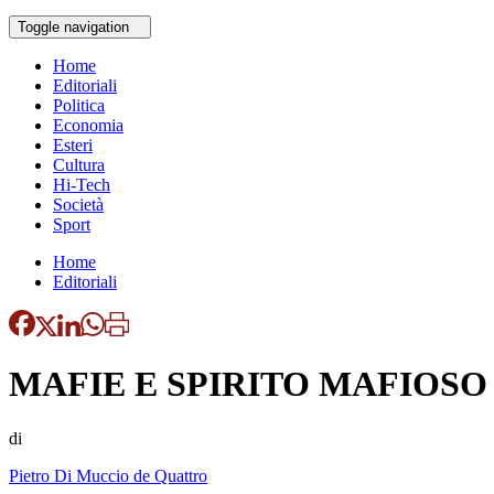
Toggle navigation
Home
Editoriali
Politica
Economia
Esteri
Cultura
Hi-Tech
Società
Sport
Home
Editoriali
MAFIE E SPIRITO MAFIOSO
di
Pietro Di Muccio de Quattro