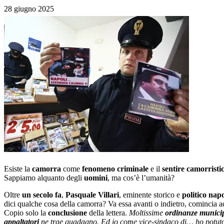
28 giugno 2025
Esiste la
camorra
come
fenomeno
criminale
e il
sentire camorristi
Sappiamo alquanto degli
uomini
, ma cos’è l’umanità?
Oltre
un secolo fa
,
Pasquale Villari
, eminente storico e
politico nap
dici qualche cosa della camorra? Va essa avanti o indietro, comincia a
Copio solo la
conclusione
della lettera.
Moltissime
ordinanze municip
appaltatori
ne trae guadagno. Ed io come vice-sindaco di… ho potut