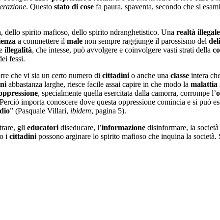
perazione
. Questo
stato di cose
fa paura, spaventa, secondo che si esami
a, dello spirito mafioso, dello spirito ndranghetistico. Una
realtà illegale
ienza
a commettere il
male
non sempre raggiunge il parossismo del
del
le
illegalità
, che intesse, può avvolgere e coinvolgere vasti strati della
co
dei fessi.
rre che vi sia un certo numero di
cittadini
o anche una
classe
intera che
ni
abbastanza larghe, riesce facile assai capire in che modo la
malattia
oppressione
, specialmente quella esercitata dalla camorra, corrompe l’
o
 Perciò importa conoscere dove questa oppressione comincia e si può es
dio
” (Pasquale Villari,
ibidem
, pagina 5).
rare, gli
educatori
diseducare, l’
informazione
disinformare, la societ
o i
cittadini
possono arginare lo spirito mafioso che inquina la società.