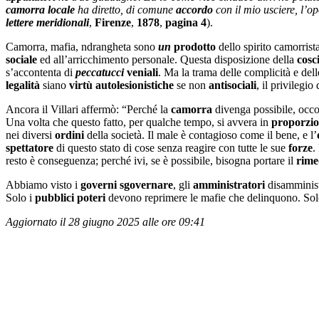
camorra locale
ha diretto, di comune
accordo
con il mio usciere, l’o
lettere meridionali
,
Firenze
,
1878
,
pagina 4
).
Camorra, mafia, ndrangheta sono
un
prodotto
dello spirito camorrist
sociale
ed all’arricchimento personale. Questa disposizione della
cosc
s’accontenta di
peccatucci
veniali
. Ma la trama delle complicità e del
legalità
siano
virtù autolesionistiche
se non
antisociali
, il privilegio 
Ancora il Villari affermò: “Perché la
camorra
divenga possibile, occo
Una volta che questo fatto, per qualche tempo, si avvera in
proporzio
nei diversi
ordini
della società. Il male è contagioso come il bene, e l’
spettatore
di questo stato di cose senza reagire con tutte le sue
forze
.
resto è conseguenza; perché ivi, se è possibile, bisogna portare il
rime
Abbiamo visto i
governi sgovernare
, gli
amministratori
disamminist
Solo i
pubblici poteri
devono reprimere le mafie che delinquono. Sol
Aggiornato il 28 giugno 2025 alle ore 09:41