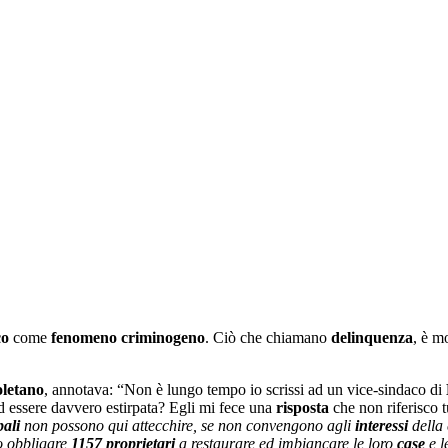
co
come
fenomeno criminogeno
. Ciò che chiamano
delinquenza
, è m
oletano
, annotava: “Non è lungo tempo io scrissi ad un vice-sindaco di
d essere davvero estirpata? Egli mi fece una
risposta
che non riferisco 
ali
non possono qui attecchire, se non convengono agli
interessi
della 
o obbligare
1157 proprietari
a restaurare ed imbiancare le loro
case
e l