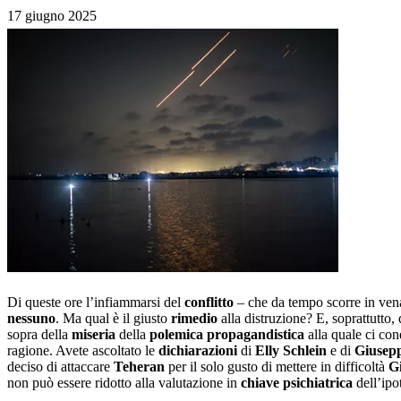
17 giugno 2025
Di queste ore l’infiammarsi del
conflitto
– che da tempo scorre in vena
nessuno
. Ma qual è il giusto
rimedio
alla distruzione? E, soprattutto,
sopra della
miseria
della
polemica propagandistica
alla quale ci co
ragione. Avete ascoltato le
dichiarazioni
di
Elly Schlein
e di
Giusep
deciso di attaccare
Teheran
per il solo gusto di mettere in difficoltà
Gi
non può essere ridotto alla valutazione in
chiave psichiatrica
dell’ipo