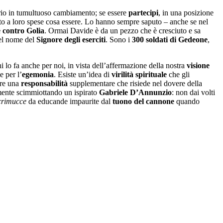
ario in tumultuoso cambiamento; se essere
partecipi
, in una posizione
ato a loro spese cosa essere. Lo hanno sempre saputo – anche se nel
 contro Golia
. Ormai Davide è da un pezzo che è cresciuto e sa
nel nome del
Signore degli eserciti
. Sono i
300 soldati
di
Gedeone
,
i lo fa anche per noi, in vista dell’affermazione della nostra
visione
le per l’
egemonia
. Esiste un’idea di
virilità spirituale
che gli
ire una
responsabilità
supplementare che risiede nel dovere della
amente scimmiottando un ispirato
Gabriele D’Annunzio
: non dai volti
crimucce
da educande impaurite dal
tuono del cannone
quando