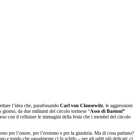
ettare l’idea che, parafrasando
Carl von Clausewitz
, le aggressioni
 giorno, da due militanti del circolo torinese “
Asso di Bastoni”
preso con il cellulare le immagini della festa che i membri del circolo
sono per l’onore, per l’eroismo e per la giustizia. Ma di cosa parlano?
e tondo che ugualmente ci fa schifo – per gli uditi più delicati: ci