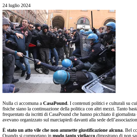
24 luglio 2024
Nulla ci accomuna a
CasaPound
. I contenuti politici e culturali s
fisiche siano la continuazione della politica con altri mezzi. Tanto bas
frequentato da iscritti di CasaPound che hanno picchiato il giornalista
avevano organizzato sul marciapiedi davanti alla sede dell’associazion
È stato un atto vile che non ammette giustificazione alcuna
. Bel c
Quando si comportano in
modo tanto vigliacco
dimostrano di non sap