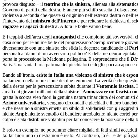
provoca disgusto – il
teatrino che la sinistra
, allenata alla
sistematic
Governo di partiti della destra. E ancor più schifo suscita il disgustos
violenza a seconda che queste si originino nell’estrema destra o nell’
l’intervento del
ministro dell’Interno
e per reiterare la richiesta di 
ragazze e ragazzi di destra
. Allora le botte vanno bene.
E i teppisti dell’area degli
antagonisti
che compiono atti sovversivi, 
cosa sono per le anime belle del progressismo? Semplicemente giovani 
diversamente con una sinistra che sfida la decenza candidando al
Par
personali ai danni di un avversario politico? È della neo-eurodeputata
porta in processione la Madonna pellegrina. È sorprendente che il
Dic
Salis. Una santa Ilaria patrona dei picchiatori e degli spacca-capocce c
Bando all’ironia,
esiste in Italia una violenza di sinistra che è es
trattamento nella repressione dei due fenomeni. La verità è che questo P
della destra per la persecuzione subita durante il
Ventennio fascista
. 
amati dai giovani militanti della sinistra: “
Ammazzare un fascista non
gratta la scorza vien fuori la genuina natura trinariciuta dei comunisti
Azione universitaria
, vengano circondati e picchiati e il loro banche
e che nessuno a sinistra emetta un sibilo di solidarietà con gli aggredi
niente
Anpi
; niente sventolio di bandiere arcobaleno; niente cortei pe
colpa è stata distribuire volantini per far conoscere la posizione della l
É solo un esempio, ne potremmo citare migliaia di fatti simili accadut
fa: far fuori uno di destra non è reato. Al contrario, lo è – e dei più gr