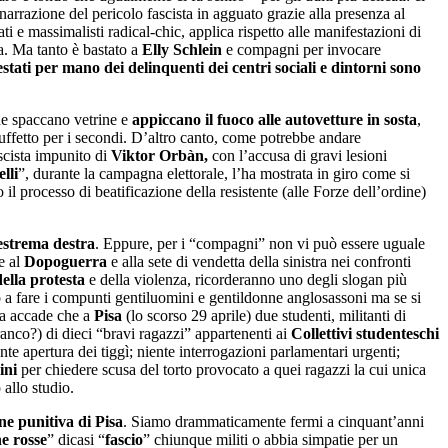
 narrazione del pericolo fascista in agguato grazie alla presenza al
ti e massimalisti radical-chic, applica rispetto alle manifestazioni di
a. Ma tanto è bastato a
Elly Schlein
e compagni per invocare
tati per mano dei delinquenti dei centri sociali e dintorni sono
he spaccano vetrine e
appiccano il fuoco alle autovetture in sosta
,
uffetto per i secondi. D’altro canto, come potrebbe andare
scista impunito di
Viktor Orbàn,
con l’accusa di gravi lesioni
lli
”, durante la campagna elettorale, l’ha mostrata in giro come si
il processo di beatificazione della resistente (alle Forze dell’ordine)
’estrema destra
. Eppure, per i “compagni” non vi può essere uguale
e al
Dopoguerra
e alla sete di vendetta della sinistra nei confronti
della protesta
e della violenza, ricorderanno uno degli slogan più
 a fare i compunti gentiluomini e gentildonne anglosassoni ma se si
ora accade che a
Pisa
(lo scorso 29 aprile) due studenti, militanti di
ranco?) di dieci “bravi ragazzi” appartenenti ai
Collettivi studenteschi
nte apertura dei tiggì; niente interrogazioni parlamentari urgenti;
ini
per chiedere scusa del torto provocato a quei ragazzi la cui unica
 allo studio.
ne punitiva di Pisa
. Siamo drammaticamente fermi a cinquant’anni
e rosse
” dicasi “
fascio
” chiunque militi o abbia simpatie per un