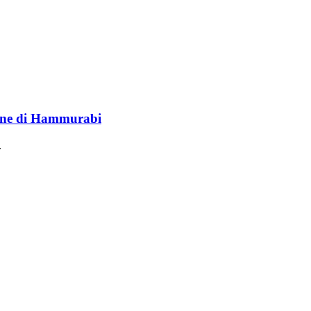
lione di Hammurabi
.