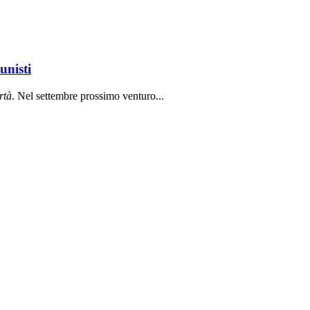
unisti
rt
à
. Nel settembre prossimo venturo...