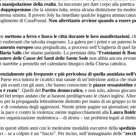
a manipolazione della realtà
, ha inscenato per dare corpo alla patetica
o
doppiopesismo
che la sinistra tutta, senza alcuna distinzione tra modera
estrema sinistra. Il povero Joly ha rimediato qualche leggera ammaccatur
scioglimento di CasaPound.
Non altrettanto avviene quando a essere pes
che
mettono a ferro e fuoco le città durante le loro manifestazioni
, c
esuberanti che talvolta esagerano. La galera per i primi e un paterno b
lamento europeo
una pregiudicata, a processo nell’Ungheria di quel fa
Ilaria Salis
che stiamo parlando. La premiata ditta “
Fratoianni & Bone
astero delle Cause dei Santi della Santa Sede
non abbia ancora avviato 
i starebbe a pennello nel calendario liturgico della Chiesa cattolica.
ponenzialmente più frequente e più pericolosa di quella annidata nell
aese reca tuttora le cicatrici mai sanate di un’infezione antica che risal
I più avanti con gli anni, che hanno conosciuto le
piazze sessantottine 
 è reato
”. Quelli del
Partito democratico
, e non solo, adesso giocano
 del bel tempo andato che ai bastoni prediligevano le chiavi inglesi. All
tto per la propaganda letteralmente distrutto per mano di un gruppo (o b
ti e di condanna degli aggressori. Niente prime pagine sui giornaloni; nie
r la pace e contro la violenza; niente inginocchiamenti alla
Laura Boldr
oro organizzazione studentesca – di destra – sui problemi legati al diritto
i in questi ultimi anni con le medesime modalità esecutive della
spedizio
avi – se a colpire è un “fascio”. Per inciso, nell’immaginario delle “
zecch