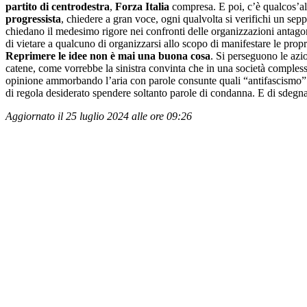
partito di centrodestra
,
Forza Italia
compresa. E poi, c’è qualcos’alt
progressista
, chiedere a gran voce, ogni qualvolta si verifichi un se
chiedano il medesimo rigore nei confronti delle organizzazioni antagoni
di vietare a qualcuno di organizzarsi allo scopo di manifestare le propri
Reprimere le idee non è mai una buona cosa
. Si perseguono le azio
catene, come vorrebbe la sinistra convinta che in una società comples
opinione ammorbando l’aria con parole consunte quali “antifascismo” e
di regola desiderato spendere soltanto parole di condanna. E di sdegna
Aggiornato il 25 luglio 2024 alle ore 09:26