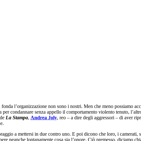
u cui fonda l’organizzazione non sono i nostri. Men che meno possiamo acc
ta per condannare senza appello il comportamento violento tenuto, l’altro
 de
La Stampa
,
Andrea Joly
, reo – a dire degli aggressori – di aver ri
e.
oraggio a mettersi in due contro uno. E poi dicono che loro, i camerati, 
ere neanche lontanamente cosa sia l’onore. Ciò premesso, diciamo chiaro 