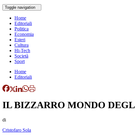
Toggle navigation
Home
Editoriali
Politica
Economia
Esteri
Cultura
Hi-Tech
Società
Sport
Home
Editoriali
IL BIZZARRO MONDO DEGL
di
Cristofaro Sola