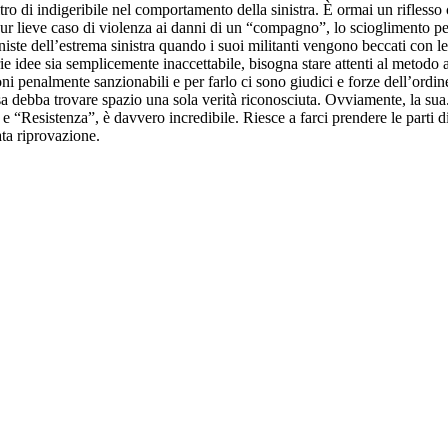
ro di indigeribile nel comportamento della sinistra. È ormai un riflesso
ppur lieve caso di violenza ai danni di un “compagno”, lo scioglimento 
ste dell’estrema sinistra quando i suoi militanti vengono beccati con le 
e idee sia semplicemente inaccettabile, bisogna stare attenti al metodo aut
ni penalmente sanzionabili e per farlo ci sono giudici e forze dell’ordin
sa debba trovare spazio una sola verità riconosciuta. Ovviamente, la sua
 “Resistenza”, è davvero incredibile. Riesce a farci prendere le parti
ta riprovazione.