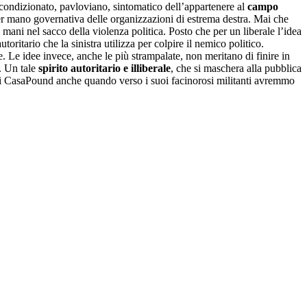
 condizionato, pavloviano, sintomatico dell’appartenere al
campo
per mano governativa delle organizzazioni di estrema destra. Mai che
mani nel sacco della violenza politica. Posto che per un liberale l’idea
oritario che la sinistra utilizza per colpire il nemico politico.
e. Le idee invece, anche le più strampalate, non meritano di finire in
. Un tale
spirito autoritario e illiberale
, che si maschera alla pubblica
 di CasaPound anche quando verso i suoi facinorosi militanti avremmo