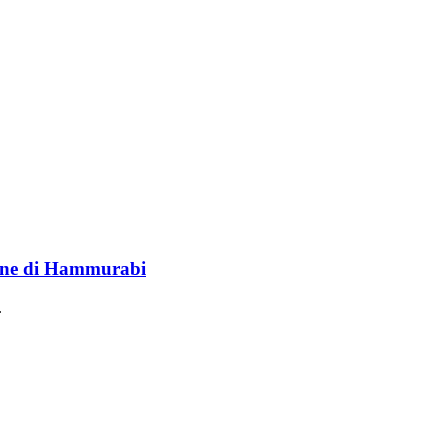
lione di Hammurabi
.