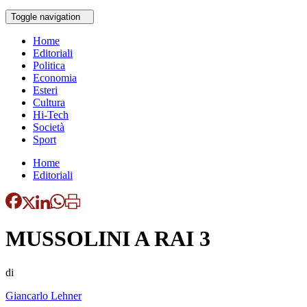
Toggle navigation
Home
Editoriali
Politica
Economia
Esteri
Cultura
Hi-Tech
Società
Sport
Home
Editoriali
MUSSOLINI A RAI 3
di
Giancarlo Lehner