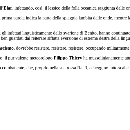
ll’
Eiar
, infettando, così, il lessico della folla oceanica raggiunta dalle o
rima parola indica la parte della spiaggia lambita dalle onde, mentre la
 gli infettati linguisticamente dallo svarione di Benito, hanno continuato 
en guardati dal reiterare siffatta eversione di estrema destra della lingua
ascismo
, dovrebbe resistere, resistere, resistere, occupando militarment
so, il pur valente meteorologo
Filippo Thiery
ha mussolinianamente attri
 combattente, che, proprio nella sua rossa Rai 3, echeggino tuttora alte e