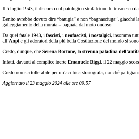
Il 5 luglio 1943, il discorso col patologico strafalcione fu trasmesso da
Benito avrebbe dovuto dire “battigia” e non “bagnasciuga”, giacché la p
galleggiamento della murata – bagnata dal moto ondoso.
Da quel fatale 1943, i
fascisti
, i
neofascisti
, i
nostalgici
, insomma tutti
all’
Anpi
e gli adoratori della più bella Costituzione del mondo si sono b
Credo, dunque, che
Serena Bortone
, la
strenua paladina dell’antif
Infatti, davanti al complice inerte
Emanuele Biggi
, il 22 maggio scor
Credo non sia tollerabile per un’acribica storiografa, nonché partigiana
Aggiornato il 23 maggio 2024 alle ore 09:57