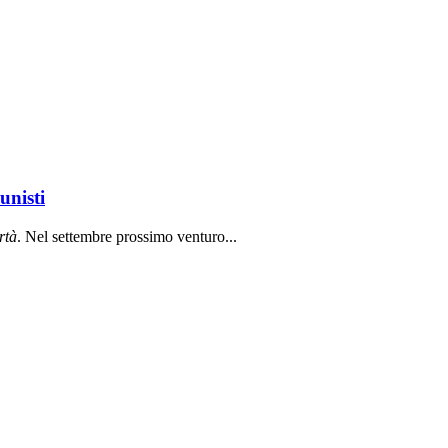
unisti
rt
à
. Nel settembre prossimo venturo...