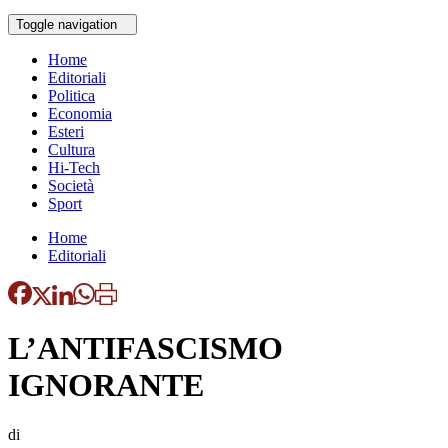
Toggle navigation
Home
Editoriali
Politica
Economia
Esteri
Cultura
Hi-Tech
Società
Sport
Home
Editoriali
L’ANTIFASCISMO
IGNORANTE
di