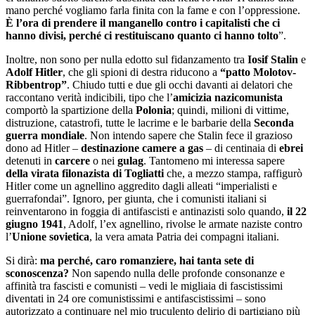
mano perché vogliamo farla finita con la fame e con l’oppressione.
È l’ora di prendere il manganello contro i capitalisti che ci
hanno divisi, perché ci restituiscano quanto ci hanno tolto
”.
Inoltre, non sono per nulla edotto sul fidanzamento tra
Iosif Stalin
e
Adolf Hitler
, che gli spioni di destra riducono a
“patto Molotov-
Ribbentrop”
. Chiudo tutti e due gli occhi davanti ai delatori che
raccontano verità indicibili, tipo che l’
amicizia nazicomunista
comportò la spartizione della
Polonia
; quindi, milioni di vittime,
distruzione, catastrofi, tutte le lacrime e le barbarie della
Seconda
guerra mondiale
. Non intendo sapere che Stalin fece il grazioso
dono ad Hitler –
destinazione camere a gas
– di centinaia di
ebrei
detenuti in
carcere
o nei
gulag
. Tantomeno mi interessa sapere
della virata filonazista di Togliatti
che, a mezzo stampa, raffigurò
Hitler come un agnellino aggredito dagli alleati “imperialisti e
guerrafondai”. Ignoro, per giunta, che i comunisti italiani si
reinventarono in foggia di antifascisti e antinazisti solo quando,
il 22
giugno 1941
, Adolf, l’ex agnellino, rivolse le armate naziste contro
l’
Unione sovietica
, la vera amata Patria dei compagni italiani.
Si dirà:
ma perché, caro romanziere, hai tanta sete di
sconoscenza?
Non sapendo nulla delle profonde consonanze e
affinità tra fascisti e comunisti – vedi le migliaia di fascistissimi
diventati in 24 ore comunistissimi e antifascistissimi – sono
autorizzato a continuare nel mio truculento delirio di partigiano più