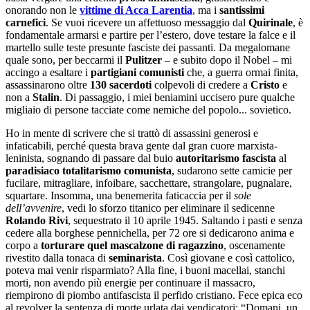
onorando non le
vittime di Acca Larentia
, ma i
santissimi
carnefici
. Se vuoi ricevere un affettuoso messaggio dal
Quirinale
, è
fondamentale armarsi e partire per l’estero, dove testare la falce e il
martello sulle teste presunte fasciste dei passanti. Da megalomane
quale sono, per beccarmi il
Pulitzer
– e subito dopo il Nobel – mi
accingo a esaltare i
partigiani comunisti
che, a guerra ormai finita,
assassinarono oltre
130 sacerdoti
colpevoli di credere a
Cristo
e
non a
Stalin
. Di passaggio, i miei beniamini uccisero pure qualche
migliaio di persone tacciate come nemiche del popolo... sovietico.
Ho in mente di scrivere che si trattò di assassini generosi e
infaticabili, perché questa brava gente dal gran cuore marxista-
leninista, sognando di passare dal buio
autoritarismo
fascista
al
paradisiaco totalitarismo comunista
, sudarono sette camicie per
fucilare, mitragliare, infoibare, sacchettare, strangolare, pugnalare,
squartare. Insomma, una benemerita faticaccia per il
sole
dell’avvenire
, vedi lo sforzo titanico per eliminare il sedicenne
Rolando Rivi
, sequestrato il 10 aprile 1945. Saltando i pasti e senza
cedere alla borghese pennichella, per 72 ore si dedicarono anima e
corpo a
torturare quel mascalzone di ragazzino
, oscenamente
rivestito dalla tonaca di
seminarista
. Così giovane e così cattolico,
poteva mai venir risparmiato? Alla fine, i buoni macellai, stanchi
morti, non avendo più energie per continuare il massacro,
riempirono di piombo antifascista il perfido cristiano. Fece epica eco
al revolver la sentenza di morte urlata dai vendicatori: “Domani, un