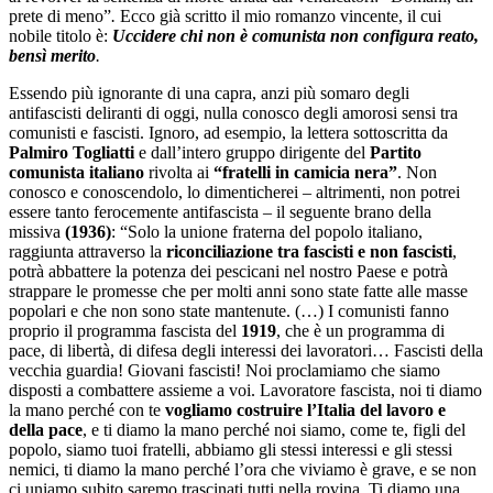
prete di meno”
.
Ecco già scritto il mio romanzo vincente, il cui
nobile titolo è:
Uccidere chi non è comunista non configura reato,
bensì merito
.
Essendo più ignorante di una capra, anzi più somaro degli
antifascisti deliranti di oggi, nulla conosco degli amorosi sensi tra
comunisti e fascisti. Ignoro, ad esempio, la lettera sottoscritta da
Palmiro Togliatti
e dall’intero gruppo dirigente del
Partito
comunista italiano
rivolta ai
“fratelli in camicia nera”
. Non
conosco e conoscendolo, lo dimenticherei – altrimenti, non potrei
essere tanto ferocemente antifascista – il seguente brano della
missiva
(1936)
: “Solo la unione fraterna del popolo italiano,
raggiunta attraverso la
riconciliazione tra fascisti e non fascisti
,
potrà abbattere la potenza dei pescicani nel nostro Paese e potrà
strappare le promesse che per molti anni sono state fatte alle masse
popolari e che non sono state mantenute. (…) I comunisti fanno
proprio il programma fascista del
1919
, che è un programma di
pace, di libertà, di difesa degli interessi dei lavoratori… Fascisti della
vecchia guardia! Giovani fascisti! Noi proclamiamo che siamo
disposti a combattere assieme a voi. Lavoratore fascista, noi ti diamo
la mano perché con te
vogliamo costruire l’Italia del lavoro e
della pace
, e ti diamo la mano perché noi siamo, come te, figli del
popolo, siamo tuoi fratelli, abbiamo gli stessi interessi e gli stessi
nemici, ti diamo la mano perché l’ora che viviamo è grave, e se non
ci uniamo subito saremo trascinati tutti nella rovina. Ti diamo una