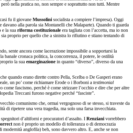
, però nella pratica no, non sempre e soprattutto non tutti. Mentre
casi fu il giovane
Mussolini
socialista a compiere l’impresa). Oggi
che davano alla parola sia Montanelli che Malaparte). Quando ti guarda
o e la sua
riforma costituzionale
era tagliata con l’accetta, ma io non
sia proprio per quello che a sinistra lo rifiutino e stiano tentando di
fondo, sente ancora come lacerazione impossibile a sopportarsi la
 banale cronaca politica, la concorrenza, il potere, le ostilità
 proprio la sua
emarginazione
in quanto “diverso”, diverso da una
 che quando erano dirette contro Pella, Scelba o De Gasperi erano
rreale, un po’ come richiamare Erode o i Borboni a
testimonial
ico come fascismo, perché è come strizzare l’occhio e dire che per altre
iclopedia Treccani furono negative perché “fasciste”.
 vecchio comunismo che, ormai vergognoso di se stesso, si traveste da
tà di ripetere una vera tragedia, ma solo una farsa invecchiata.
 spegnitori d’altiforni e procuratori d’assalto. I
Renziani
vorrebbero
correct
non è proprio un modello di tolleranza o di democrazia
di modernità anglofila) beh, sono davvero altro. E, anche se non