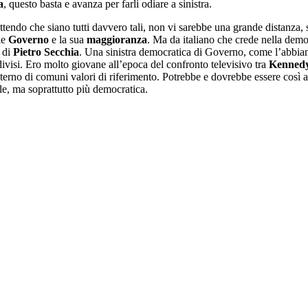
a
, questo basta e avanza per farli odiare a sinistra.
ammettendo che siano tutti davvero tali, non vi sarebbe una grande distan
le
Governo
e la sua
maggioranza
. Ma da italiano che crede nella demo
 di
Pietro Secchia
. Una sinistra democratica di Governo, come l’abbi
divisi. Ero molto giovane all’epoca del confronto televisivo tra
Kenned
interno di comuni valori di riferimento. Potrebbe e dovrebbe essere così 
le, ma soprattutto più democratica.