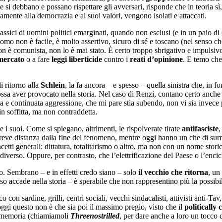
 si debbano e possano rispettare gli avversari, risponde che in teoria sì
mente alla democrazia e ai suoi valori, vengono isolati e attaccati.
ssici di uomini politici emarginati, quando non esclusi (e in un paio di 
uomo non è facile, è molto assertivo, sicuro di sé e toscano (nel senso 
non è comunista, non lo è mai stato. È certo troppo sbrigativo e impulsiv
mercato
o a fare
leggi liberticide
contro i
reati d’opinione
. E temo che 
i ritorno alla
Schlein
, la fa ancora – e spesso – quella sinistra che, in 
ssa aver provocato nella storia. Nel caso di Renzi, contano certo anche la
era e continuata aggressione, che mi pare stia subendo, non vi sia invece
in soffitta, ma non contraddetta.
i suoi. Come si spiegano, altrimenti, le rispolverate tirate
antifasciste
,
breve distanza dalla fine del fenomeno, mentre oggi hanno un che di su
cetti generali: dittatura, totalitarismo o altro, ma non con un nome stor
e diverso. Oppure, per contrasto, che l’elettrificazione del Paese o l’enc
. Sembrano – e in effetti credo siano – solo
il vecchio che ritorna
, un
accade nella storia – è sperabile che non rappresentino più la possibili
on sardine, grilli, centri sociali, vecchi sindacalisti, attivisti anti-Tav,
oggi questo non è che sia poi il massimo pregio, visto che il
politically 
ana memoria (chiamiamoli
Threenostrilled
, per dare anche a loro un tocco 