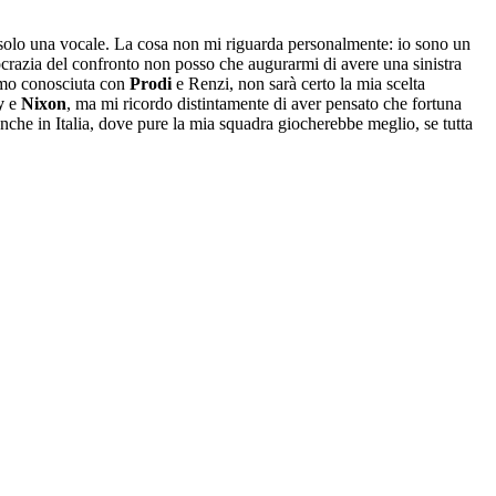
za, solo una vocale. La cosa non mi riguarda personalmente: io sono un
crazia del confronto non posso che augurarmi di avere una sinistra
amo conosciuta con
Prodi
e Renzi, non sarà certo la mia scelta
y
e
Nixon
, ma mi ricordo distintamente di aver pensato che fortuna
anche in Italia, dove pure la mia squadra giocherebbe meglio, se tutta