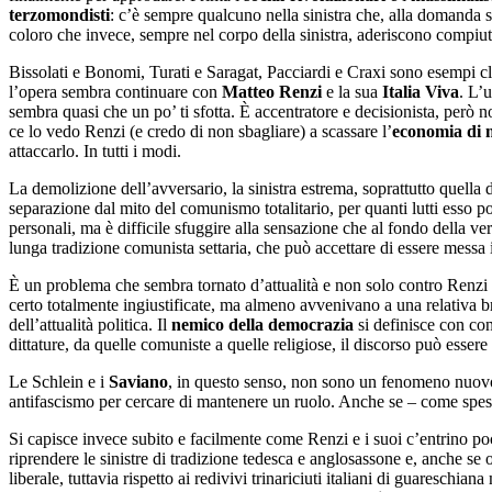
terzomondisti
: c’è sempre qualcuno nella sinistra che, alla domanda se
coloro che invece, sempre nel corpo della sinistra, aderiscono compiuta
Bissolati e Bonomi, Turati e Saragat, Pacciardi e Craxi sono esempi cla
l’opera sembra continuare con
Matteo Renzi
e la sua
Italia Viva
. L’
sembra quasi che un po’ ti sfotta. È accentratore e decisionista, però 
ce lo vedo Renzi (e credo di non sbagliare) a scassare l’
economia di 
attaccarlo. In tutti i modi.
La demolizione dell’avversario, la sinistra estrema, soprattutto quella d
separazione dal mito del comunismo totalitario, per quanti lutti esso po
personali, ma è difficile sfuggire alla sensazione che al fondo della v
lunga tradizione comunista settaria, che può accettare di essere messa 
È un problema che sembra tornato d’attualità e non solo contro Renzi e 
certo totalmente ingiustificate, ma almeno avvenivano a una relativa 
dell’attualità politica. Il
nemico della democrazia
si definisce con con
dittature, da quelle comuniste a quelle religiose, il discorso può esser
Le Schlein e i
Saviano
, in questo senso, non sono un fenomeno nuovo
antifascismo per cercare di mantenere un ruolo. Anche se – come spesso 
Si capisce invece subito e facilmente come Renzi e i suoi c’entrino poco c
riprendere le sinistre di tradizione tedesca e anglosassone e, anche se 
liberale, tuttavia rispetto ai redivivi trinariciuti italiani di guareschi