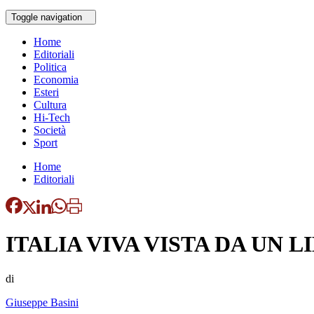
Toggle navigation
Home
Editoriali
Politica
Economia
Esteri
Cultura
Hi-Tech
Società
Sport
Home
Editoriali
ITALIA VIVA VISTA DA UN 
di
Giuseppe Basini