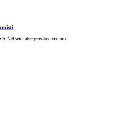
unisti
rt
à
. Nel settembre prossimo venturo...