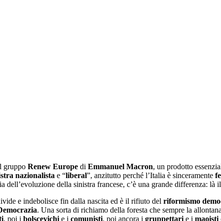
l gruppo
Renew Europe
di
Emmanuel Macron
, un prodotto essenzia
istra
nazionalista
e “
liberal
”, anzitutto perché l’Italia è sinceramente
f
ia dell’evoluzione della sinistra francese, c’è una grande differenza: là i
ivide e indebolisce fin dalla nascita ed è il rifiuto del
riformismo demo
Democrazia
. Una sorta di richiamo della foresta che sempre la allontan
ti
, poi i
bolscevichi
e i
comunisti
, poi ancora i
gruppettari
e i
maoisti