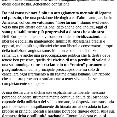
quelli della nostra, generando confusione.
Da noi conservatore è più un atteggiamento mentale di legame
col passato
, che una posizione ideologica e, d’altro canto, anche in
America
, col
conservatorismo “libertarian”
, stanno evolvendo
verso una più chiara definizione, dato anche che, inoltre,
oggi ci
sono probabilmente più progressisti a destra che a sinistra
.
Nell’Europa continentale vi sono certo delle
ibridizzazioni
, ma
liberale e socialista mantengono significati abbastanza precisi e
opposti, molto più significativi che non liberal e conservatori, propri
della tradizione anglosassone. Ma non è solo una distinzione
semantica, è anche una preoccupazione politica che la destra deve
tenere ben presente, quella del
rischio di una perdita di valori
, di
una sua
omologazione strisciante in un “centro” puramente
pragmatico
, in cui la principale preoccupazione sia solo di
cancellare ogni riferimento a un regime ormai lontano. Un ricordo
che a sinistra provano assurdamente a tener vivo anche se
completamente scomparso.
A una destra che si dichiarasse esplicitamente liberale, nessuno
potrebbe chiedere strumentalmente continue abiure del bisnonno
caporale della milizia o del saluto romano, la disposizione transitoria
potrebbe essere tranquillamente dichiarata ormai decaduta in base
proprio ai principi liberali e nessuno potrebbe fingere dubbi sulla sua
democraticità
o sull’
unità nazionale
. Eppure la destra esita,
si