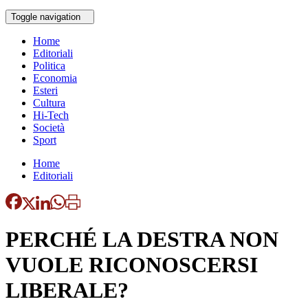
Toggle navigation
Home
Editoriali
Politica
Economia
Esteri
Cultura
Hi-Tech
Società
Sport
Home
Editoriali
PERCHÉ LA DESTRA NON
VUOLE RICONOSCERSI
LIBERALE?