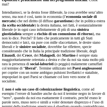
mai?
Intendiamoci, se la destra fosse illiberale, la cosa avrebbe senz’altro
senso, ma non è così, tanto in economia (l’
economia sociale di
mercato
) che nel diritto (il diffuso
garantismo
) che in politica estera
(
la scelta occidentale
) la destra italiana, nei fatti, è sostanzialmente
liberale (e in ogni caso infinitamente di più di una
sinistra
giustizialista
sempre a
rischio di un comunismo di ritorno
), ma
non lo dice. Perché? Il fatto che praticamente in tutti gli Stati
democratici e laici, sia pure con mille sfaccettature, le destre siano
liberali e le
sinistre socialiste
, dovrebbe far riflettere, specie
considerando che in Italia la principale tradizione liberale, degli
Einaudi
, dei
Croce
, dei
Malagodi
, dei
Martino
è sempre stata
maggioritariamente orientata a destra e che da noi sia stata molto più
rara la presenza di
social-laburisti
(o peggio) malamente camuffati
col termine di “
liberal
”. Termine utilizzato nei
Paesi anglosassoni
per coprire con un nome ambiguo pulsioni livellatrici e stataliste,
impopolari in quei Paesi se chiamate col loro vero nome di
socialiste.
E
non è solo un caso di colonizzazione linguistica
, come ad
esempio l’errore di bandire anche da noi il termine negro in favore di
“nero”, quando da noi era esattamente il contrario, perché erano le
parole nero, muso nero e simili a voler denotare disprezzo e l’uso di
termini della tradizione americana è sbagliato quando contraddicono