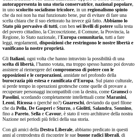
autorappresenta in una storia conservatrice
,
nazional popolare
,
in uno
scolorito socialismo tricolore
, in un
regionalismo spinto
che da noi non ha mai funzionato bene, pur di evitare di fare una
scelta chiara che il suo elettorato ha invece già fatto.
Abbiamo lo
Stato più pervasivo di tutti
, con ben
sei livelli di potere
sulla testa
del povero cittadino, la Circoscrizione, il Comune, la Provincia, la
Regione, lo Stato nazionale, l’
Europa comunitaria
, tutti a fare
leggi, regolamenti,
disposizioni che restringono le nostre libertà e
vanificano la nostre proprietà
.
Gli
Italiani
, ogni volta che hanno intravisto la possibilità di una
scelta di libertà
, l’hanno votata, ma troppo spesso hanno poi dovuto
assistere al riemergere del
compromesso di potere con le
opposizioni e le corporazioni
, annidate nel profondo della
burocrazia più estesa e ramificata d’Europa
. Sul piano culturale,
si perde tempo in operazioni grottesche come quelle di provare a
recuperare personaggi incompatibili con la destra, come
Gramsci
o
Pasolini
, scordando completamente intellettuali come
Maranini
,
Leoni
,
Ricossa
o (perché no?)
Guareschi
, deviando da quel filone
che da
Pella
,
De Gasperi
e
Sturzo
, a
Giolitti
,
Salandra
,
Sonnino
,
fino a
Pareto
,
Sella
e
Cavour
, è stato il vero architrave della nostra
Nazione nei periodi più felici della sua storia.
Con gli amici della
Destra Liberale
, abbiamo predicato in questi
anni al centrodestra di riscoprire le sue
buone radici liberali
, di