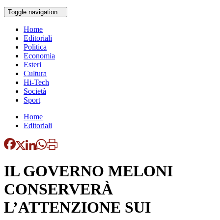
Toggle navigation
Home
Editoriali
Politica
Economia
Esteri
Cultura
Hi-Tech
Società
Sport
Home
Editoriali
IL GOVERNO MELONI
CONSERVERÀ
L’ATTENZIONE SUI