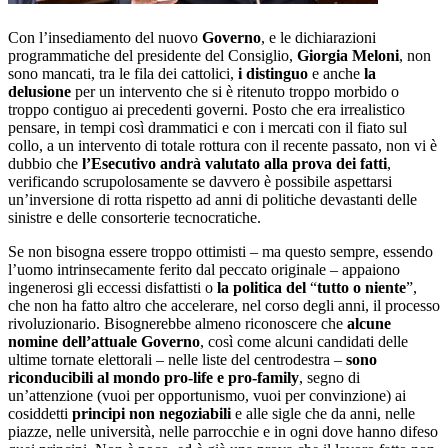
Con l’insediamento del nuovo
Governo
, e le dichiarazioni
programmatiche del presidente del Consiglio,
Giorgia Meloni
, non
sono mancati, tra le fila dei cattolici,
i distinguo
e anche
la
delusione
per un intervento che si è ritenuto troppo morbido o
troppo contiguo ai precedenti governi. Posto che era irrealistico
pensare, in tempi così drammatici e con i mercati con il fiato sul
collo, a un intervento di totale rottura con il recente passato, non vi è
dubbio che
l’Esecutivo andrà valutato alla prova dei fatti
,
verificando scrupolosamente se davvero è possibile aspettarsi
un’inversione di rotta rispetto ad anni di politiche devastanti delle
sinistre e delle consorterie tecnocratiche.
Se non bisogna essere troppo ottimisti – ma questo sempre, essendo
l’uomo intrinsecamente ferito dal peccato originale – appaiono
ingenerosi gli eccessi disfattisti o
la politica del
“
tutto o niente
”,
che non ha fatto altro che accelerare, nel corso degli anni, il processo
rivoluzionario. Bisognerebbe almeno riconoscere che
alcune
nomine dell’attuale Governo
, così come alcuni candidati delle
ultime tornate elettorali – nelle liste del centrodestra –
sono
riconducibili al mondo pro-life e pro-family
, segno di
un’attenzione (vuoi per opportunismo, vuoi per convinzione) ai
cosiddetti
principi non negoziabili
e alle sigle che da anni, nelle
piazze, nelle università, nelle parrocchie e in ogni dove hanno difeso