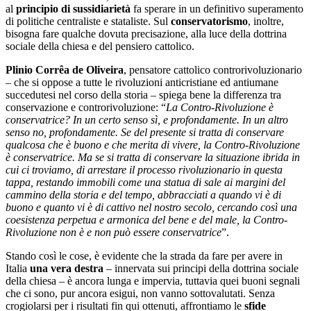
al
principio di sussidiarietà
fa sperare in un definitivo superamento
di politiche centraliste e stataliste. Sul
conservatorismo
, inoltre,
bisogna fare qualche dovuta precisazione, alla luce della dottrina
sociale della chiesa e del pensiero cattolico.
Plinio Corrêa de Oliveira
, pensatore cattolico controrivoluzionario
– che si oppose a tutte le rivoluzioni anticristiane ed antiumane
succedutesi nel corso della storia – spiega bene la differenza tra
conservazione e controrivoluzione: “
La Contro-Rivoluzione è
conservatrice? In un certo senso sì, e profondamente. In un altro
senso no, profondamente. Se del presente si tratta di conservare
qualcosa che è buono e che merita di vivere, la Contro-Rivoluzione
è conservatrice. Ma se si tratta di conservare la situazione ibrida in
cui ci troviamo, di arrestare il processo rivoluzionario in questa
tappa, restando immobili come una statua di sale ai margini del
cammino della storia e del tempo, abbracciati a quando vi è di
buono e quanto vi è di cattivo nel nostro secolo, cercando così una
coesistenza perpetua e armonica del bene e del male, la Contro-
Rivoluzione non è e non può essere conservatrice
”.
Stando così le cose, è evidente che la strada da fare per avere in
Italia
una vera destra
– innervata sui principi della dottrina sociale
della chiesa – è ancora lunga e impervia, tuttavia quei buoni segnali
che ci sono, pur ancora esigui, non vanno sottovalutati. Senza
crogiolarsi per i risultati fin qui ottenuti, affrontiamo le
sfide