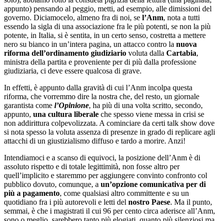
appunto) pensando al peggio, metti, ad esempio, alle dimissioni del
governo. Diciamocelo, almeno fra di noi, se
l’Anm
, nota a tutti
essendo la sigla di una associazione fra le più potenti, se non la più
potente, in Italia, si è sentita, in un certo senso, costretta a mettere
nero su bianco in un’intera pagina, un attacco contro la
nuova
riforma dell’ordinamento giudiziario
voluta dalla
Cartabia
,
ministra della partita e proveniente per di più dalla professione
giudiziaria, ci deve essere qualcosa di grave.
In effetti, è appunto dalla gravità di cui l’Anm incolpa questa
riforma, che vorremmo dire la nostra che, del resto, un giornale
garantista come
l’Opinione
, ha più di una volta scritto, secondo,
appunto,
una cultura liberale
che spesso viene messa in crisi se
non addirittura colpevolizzata. A cominciare da certi talk show dove
si nota spesso la voluta assenza di presenze in grado di replicare agli
attacchi di un giustizialismo diffuso e tardo a morire. Anzi!
Intendiamoci e a scanso di equivoci, la posizione dell’Anm è di
assoluto rispetto e di totale legittimità, non fosse altro per
quell’implicito e staremmo per aggiungere convinto confronto col
pubblico dovuto, comunque, a
un’opzione comunicativa per di
più a pagamento
, come qualsiasi altro committente e su un
quotidiano fra i più autorevoli e letti del
nostro Paese
. Ma il punto,
semmai, è che i magistrati il cui 96 per cento circa aderisce all’Anm,
sono o meglio, sarebbero tanto più elogiati, quanto più silenziosi ma