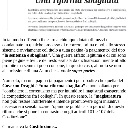
In tal modo offrendo il destro a chiunque dotato di mezzi e
condannato in qualche processo di ricorrere, prima o poi, allo stesso
sistema e ovviamente col titolo a tutta pagina (a pagamento) del tipo
“la sentenza è sbagliata”
. Una guerra affatto legittima e di cui sono
piene pagine e tivù, e del resto esaltata da dichiarazioni niente affatto
proibite ma semmai poco consone, in questo caso, al ruolo se non
alla missione di una Anm che si vuole
super partes
.
Non solo, ma una pagina (a pagamento) per ribadire che quella del
Governo Draghi
è
“una riforma sbagliata”
e non soltanto per
“combattere il correntismo ma per intimidire i magistrati esasperando
la competizione fra i colleghi”. In questo senso, la “
magistratura
non può restare indifferente e intende promuovere ogni iniziativa
necessaria a sensibilizzare l’opinione pubblica sui pericoli di questa
riforma che si pone in contrasto con gli articoli 101 e 107 della
Costituzione”.
Ci mancava la
Costituzione...