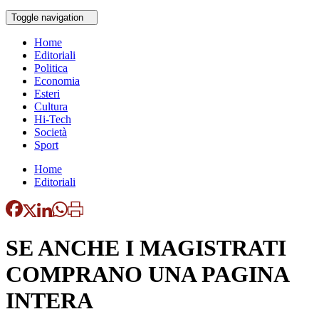
Toggle navigation
Home
Editoriali
Politica
Economia
Esteri
Cultura
Hi-Tech
Società
Sport
Home
Editoriali
SE ANCHE I MAGISTRATI
COMPRANO UNA PAGINA
INTERA