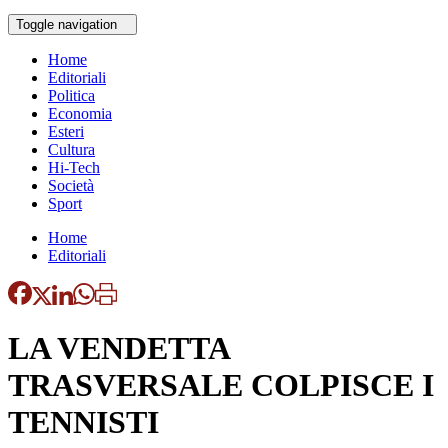
Toggle navigation
Home
Editoriali
Politica
Economia
Esteri
Cultura
Hi-Tech
Società
Sport
Home
Editoriali
LA VENDETTA
TRASVERSALE COLPISCE I
TENNISTI