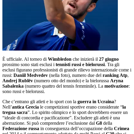
È ufficiale. Al torneo di
Wimbledon
che inizierà il
27 giugno
prossimo sono stati esclusi i
tennisti russi e bielorussi
. Tra gli
esclusi figurano professionisti di grande rilievo internazionale come i
russi:
Daniil Medvedev
(nella foto), numero due del
ranking Atp
,
Andrej Rublëv
(numero otto del mondo) e la bielorussa
Aryna
Sabalenka
(numero quattro del tennis femminile). La
motivazione
:
sono russi e bielorussi.
Che c’entrano gli atleti e lo sport con la
guerra in Ucraina
?
Nell’
antica Grecia
le competizioni sportive erano considerate “
la
tregua sacra
”. Lo spirito olimpico e lo sport dovrebbero essere un
“ideale di concordia e pacificazione”. Escludere gli atleti è una
aberrazione. Si può comprendere l’esclusione dal
G8
della
Federazione russa
in conseguenza dell’occupazione della
Crimea
nel 2014 o il comportamento adottato da molti Paesi al
G20
che si