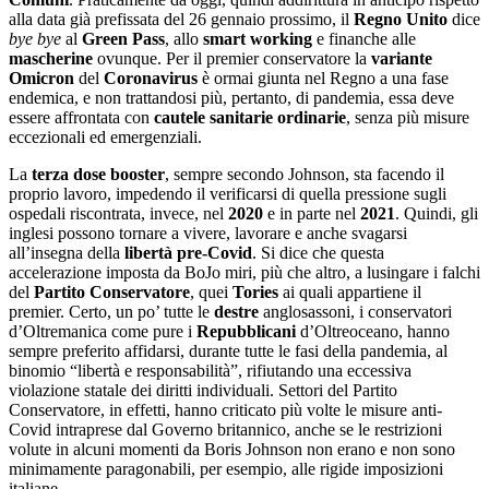
alla data già prefissata del 26 gennaio prossimo, il
Regno Unito
dice
bye bye
al
Green Pass
, allo
smart working
e finanche alle
mascherine
ovunque. Per il premier conservatore la
variante
Omicron
del
Coronavirus
è ormai giunta nel Regno a una fase
endemica, e non trattandosi più, pertanto, di pandemia, essa deve
essere affrontata con
cautele sanitarie ordinarie
, senza più misure
eccezionali ed emergenziali.
La
terza dose booster
, sempre secondo Johnson, sta facendo il
proprio lavoro, impedendo il verificarsi di quella pressione sugli
ospedali riscontrata, invece, nel
2020
e in parte nel
2021
. Quindi, gli
inglesi possono tornare a vivere, lavorare e anche svagarsi
all’insegna della
libertà pre-Covid
. Si dice che questa
accelerazione imposta da BoJo miri, più che altro, a lusingare i falchi
del
Partito Conservatore
, quei
Tories
ai quali appartiene il
premier. Certo, un po’ tutte le
destre
anglosassoni, i conservatori
d’Oltremanica come pure i
Repubblicani
d’Oltreoceano, hanno
sempre preferito affidarsi, durante tutte le fasi della pandemia, al
binomio “libertà e responsabilità”, rifiutando una eccessiva
violazione statale dei diritti individuali. Settori del Partito
Conservatore, in effetti, hanno criticato più volte le misure anti-
Covid intraprese dal Governo britannico, anche se le restrizioni
volute in alcuni momenti da Boris Johnson non erano e non sono
minimamente paragonabili, per esempio, alle rigide imposizioni
italiane.