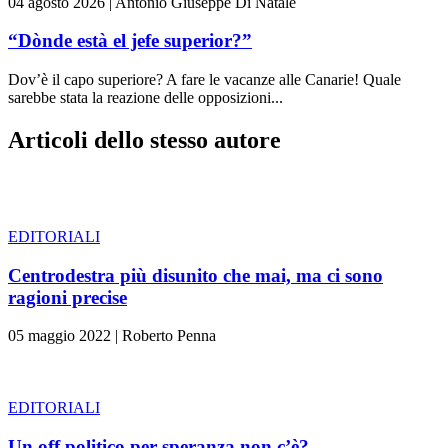
04 agosto 2026
|
Antonio Giuseppe Di Natale
“Dònde està el jefe superior?”
Dov’è il capo superiore? A fare le vacanze alle Canarie! Quale
sarebbe stata la reazione delle opposizioni...
Articoli dello stesso autore
EDITORIALI
Centrodestra più disunito che mai, ma ci sono
ragioni precise
05 maggio 2022
|
Roberto Penna
EDITORIALI
Un off politico per speranza non c’è?