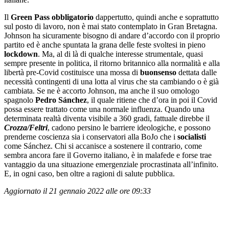
Il
Green Pass obbligatorio
dappertutto, quindi anche e soprattutto
sul posto di lavoro, non è mai stato contemplato in Gran Bretagna.
Johnson ha sicuramente bisogno di andare d’accordo con il proprio
partito ed è anche spuntata la grana delle feste svoltesi in pieno
lockdown
. Ma, al di là di qualche interesse strumentale, quasi
sempre presente in politica, il ritorno britannico alla normalità e alla
libertà pre-Covid costituisce una mossa di
buonsenso
dettata dalle
necessità contingenti di una lotta al virus che sta cambiando o è già
cambiata. Se ne è accorto Johnson, ma anche il suo omologo
spagnolo
Pedro Sánchez
, il quale ritiene che d’ora in poi il Covid
possa essere trattato come una normale influenza. Quando una
determinata realtà diventa visibile a 360 gradi, fattuale direbbe il
Crozza/Feltri
, cadono persino le barriere ideologiche, e possono
prenderne coscienza sia i conservatori alla BoJo che i
socialisti
come Sánchez. Chi si accanisce a sostenere il contrario, come
sembra ancora fare il Governo italiano, è in malafede e forse trae
vantaggio da una situazione emergenziale procrastinata all’infinito.
E, in ogni caso, ben oltre a ragioni di salute pubblica.
Aggiornato il 21 gennaio 2022 alle ore 09:33