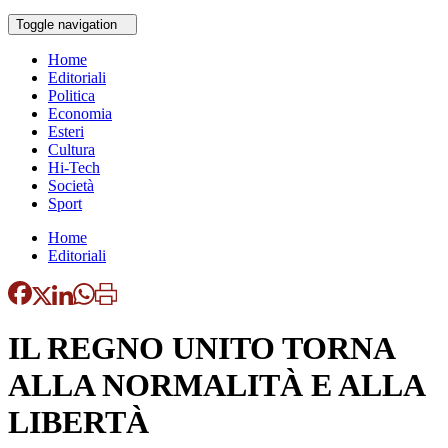
Toggle navigation
Home
Editoriali
Politica
Economia
Esteri
Cultura
Hi-Tech
Società
Sport
Home
Editoriali
IL REGNO UNITO TORNA
ALLA NORMALITÀ E ALLA
LIBERTÀ