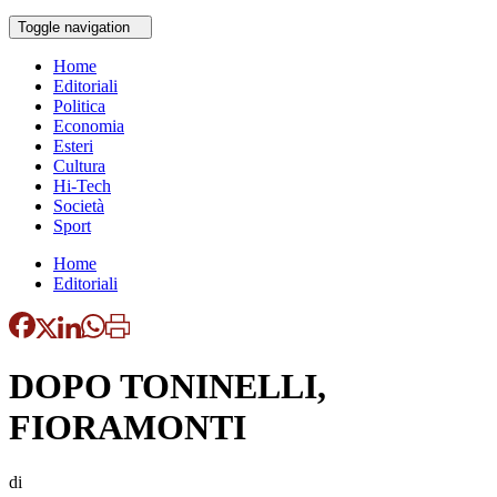
Toggle navigation
Home
Editoriali
Politica
Economia
Esteri
Cultura
Hi-Tech
Società
Sport
Home
Editoriali
DOPO TONINELLI,
FIORAMONTI
di