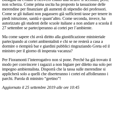
non scherza. Come prima uscita ha proposto la tassazione delle
merendine per finanziare gli aumenti di stipendio dei professori.
Come se gli italiani non pagassero già sufficienti tasse per tenere in
piedi istruzione, sanità e quant’altro. Come seconda, invece, ha
autorizzato gli studenti delle scuole italiane a non andare a scuola il
27 settembre se parteciperanno ai cortei per l’ambiente.
Ma come sapere chi avrà diritto alla giustificazione ministeriale
partecipando ai cortei ambientalisti e chi se ne resterà a casa a
dormire o riempirà bar e giardini pubblici ringraziando Greta ed il
ministro per il giorno di insperata vacanza?
Per Fioramonti l’interrogativo non si pone. Perché ha già trovato il
modo per convincere i ragazzi a non bigiare per diletto ma solo per
impegno ambientalista. Disporrà che la tassa sulle merendine si
applicherà solo a quelli che diserteranno i cortei ed affolleranno i
parchi. Parola di ministro “gretino”!
Aggiornato il 25 settembre 2019 alle ore 10:45