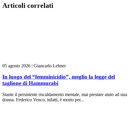
Articoli correlati
05 agosto 2026
|
Giancarlo Lehner
In luogo del “femminicidio”, meglio la legge del
taglione di Hammurabi
Stante il persistente riscaldamento mentale, mai prestare aiuto ad una
donna. Federico Venco, infatti, è morto per...