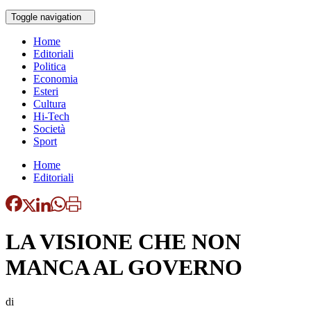
Toggle navigation
Home
Editoriali
Politica
Economia
Esteri
Cultura
Hi-Tech
Società
Sport
Home
Editoriali
LA VISIONE CHE NON
MANCA AL GOVERNO
di