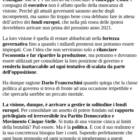
compagni di
esecutivo
non è affatto quello della mancanza di
visione. Perché gli attuali governanti saranno anche degli
incompetenti, ma sanno fin troppo bene cosa debbano fare in attesa
dell’arrivo dei
fondi europei
, che nella più rosea delle ipotesi
dovrebbero arrivare non prima del prossimo anno 2021.
La loro visione è quella di restare abbarbicati nella
fortezza
governativa
fino a quando i miliardi promessi non potranno essere
impiegati. Con l’idea che non serviranno solo a
rilanciare
l’economia e far ripartire la produzione
, ma potranno e dovranno
essere utilizzati per consolidare la loro posizione di governo e
renderla inattaccabile ad ogni tentativo di scalata da parte
dell’opposizione
.
Ha dunque ragione
Dario Franceschini
quando spiega che la classe
politica al governo si trova di fronte ad una occasione irripetibile e
che sprecarla sarebbe un peccato mortale.
La visione, dunque, è arrivare a gestire in solitudine i fondi
europei
. Per consolidare un assetto di potere fondato sul
rapporto
privilegiato ed irreversibile tra Partito Democratico e
Movimento Cinque Stelle
. Si tratta di una visione cinica ai limiti
della brutalità? Può essere. Ma è la
politica
. E con il suo realismo e
la sua concretezza bisogna fare i conti. Sapendo perfettamente che
ogni buon proposito ed ogni scrupolo si piegheranno a questi