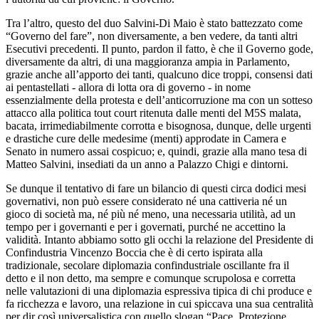
Tra l’altro, questo del duo Salvini-Di Maio è stato battezzato come
“Governo del fare”, non diversamente, a ben vedere, da tanti altri
Esecutivi precedenti. Il punto, pardon il fatto, è che il Governo gode,
diversamente da altri, di una maggioranza ampia in Parlamento,
grazie anche all’apporto dei tanti, qualcuno dice troppi, consensi dati
ai pentastellati - allora di lotta ora di governo - in nome
essenzialmente della protesta e dell’anticorruzione ma con un sotteso
attacco alla politica tout court ritenuta dalle menti del M5S malata,
bacata, irrimediabilmente corrotta e bisognosa, dunque, delle urgenti
e drastiche cure delle medesime (menti) approdate in Camera e
Senato in numero assai cospicuo; e, quindi, grazie alla mano tesa di
Matteo Salvini, insediati da un anno a Palazzo Chigi e dintorni.
Se dunque il tentativo di fare un bilancio di questi circa dodici mesi
governativi, non può essere considerato né una cattiveria né un
gioco di società ma, né più né meno, una necessaria utilità, ad un
tempo per i governanti e per i governati, purché ne accettino la
validità. Intanto abbiamo sotto gli occhi la relazione del Presidente di
Confindustria Vincenzo Boccia che è di certo ispirata alla
tradizionale, secolare diplomazia confindustriale oscillante fra il
detto e il non detto, ma sempre e comunque scrupolosa e corretta
nelle valutazioni di una diplomazia espressiva tipica di chi produce e
fa ricchezza e lavoro, una relazione in cui spiccava una sua centralità
per dir così universalistica con quello slogan “Pace, Protezione,