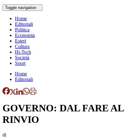
Toggle navigation
Home
Editoriali
Politica
Economia
Esteri
Cultura
Hi-Tech
Società
Sport
Home
Editoriali
GOVERNO: DAL FARE AL
RINVIO
di