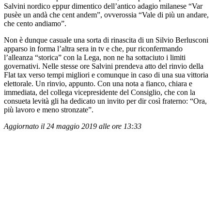
Salvini nordico eppur dimentico dell’antico adagio milanese “Var
pusèe un andà che cent andem”, ovverossia “Vale di più un andare,
che cento andiamo”.
Non è dunque casuale una sorta di rinascita di un Silvio Berlusconi
apparso in forma l’altra sera in tv e che, pur riconfermando
l’alleanza “storica” con la Lega, non ne ha sottaciuto i limiti
governativi. Nelle stesse ore Salvini prendeva atto del rinvio della
Flat tax verso tempi migliori e comunque in caso di una sua vittoria
elettorale. Un rinvio, appunto. Con una nota a fianco, chiara e
immediata, del collega vicepresidente del Consiglio, che con la
consueta levità gli ha dedicato un invito per dir così fraterno: “Ora,
più lavoro e meno stronzate”.
Aggiornato il 24 maggio 2019 alle ore 13:33