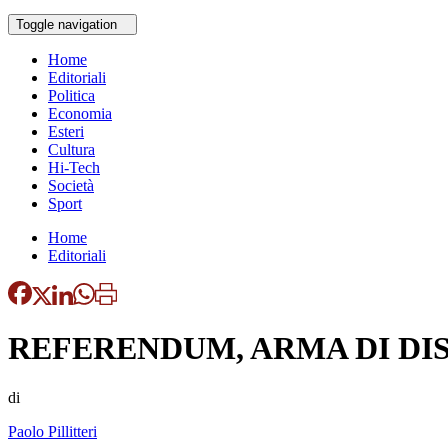
Toggle navigation
Home
Editoriali
Politica
Economia
Esteri
Cultura
Hi-Tech
Società
Sport
Home
Editoriali
REFERENDUM, ARMA DI DI
di
Paolo Pillitteri