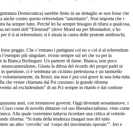
istratura Democratica) sarebbe finito in un dettaglio se non fosse che
inua anche contro questo referendum “autoritario”. Non importa che i
stra ha sempre fatto. Perché lei ha sempre bisogno di rifarsi a qualcosa,
 incisa nei tomi dell’“Elemond” (dove Mond sta per Mondadori, e ho
r il sì al referendum; si è alzata la canea delle proteste antiboschi,
o forse peggio. Che c’entrano i partigiani col no o col sì al referendum
l’esempio più singolare, rivisto sempre sul set che va per la
i e la Bianca Berlinguer. Un parterre di dame. Bianca, non poco
l monocameralismo. Giusta la difesa del ricordo dei propri padri (e
in questione, ci è sembrata un cicinino pretestuosa e un tantinello
 volontariamente, da Renzi, ma non è poi così grave in una lotta tutta
ella che venne chiamata dal Psi craxiano: la grande riforma
conventio ad excludendum” di un Pci sempre in ritardo e dal cordone
a-quaranta anni, con trentanove governi. Oggi diventati sessantanove, i
no Craxi come di novello dittatore col suo liberalsocialismo, visto come
anca. Alla quale vorremmo tuttavia ricordare una critica al vetriolo
ande riforma: “Si tratta della tendenza (magari non del tutto
ere un altro ‘cervello’ sul ‘corpo del movimento operaio’”. Ieri e