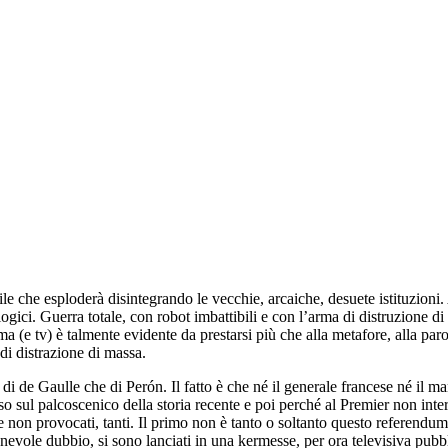
 che esploderà disintegrando le vecchie, arcaiche, desuete istituzioni. 
logici. Guerra totale, con robot imbattibili e con l’arma di distruzione 
(e tv) è talmente evidente da prestarsi più che alla metafore, alla paro
di distrazione di massa.
i de Gaulle che di Perón. Il fatto è che né il generale francese né il ma
 sul palcoscenico della storia recente e poi perché al Premier non inter
e non provocati, tanti. Il primo non è tanto o soltanto questo referendum, 
onevole dubbio, si sono lanciati in una kermesse, per ora televisiva pubbl