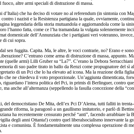
l fuoco, altre armi speciali di distrazione di massa.
 d’Italia) che ha deciso di votare no al referendum (in sintonia con Mag
ta contro i nazisti e la Resistenza partigiana la quale, ovviamente, cont
na pagina leggendaria della storia mutuandola e aggiornandola come la sini
solo loro l’hanno fatta, come ce l’ha tramandata la vulgata solennemente
at domenicale dell’Annunziata che i partigiani veri voteranno, invece, pe
e di cui sopra.
 dal sen fuggita. Capita. Ma, le altre, le voci contrarie, no? Erano e son
i Liberazione? C’entrano come arma di distruzione di massa, appunto. Ma 
ante (quelle armi) Lilli Gruber su “La7”. C’erano la Debora Serracchian
emoria di suo padre tirato in ballo da Renzi come propugnatore del sì a
etario di un Pci che lo ha elevato ad icona. Ma la reazione della figlia 
o che ne chiedeva il voto proporzionale. Un’aggiunta dimenticata, forse
 riguardano l’intera politica del Pci, in primis di Berlinguer, contro qu
zione, ma anche all’alternanza (seppellendo la fasulla concezione della “
i, del democristiano De Mita, dell’ex Pci D’Alema, tutti falliti in trent
a grande riforma, la paragonò a un gaullismo imitatorio, e parlò di Betti
ziana ha recentemente censurato perché “anti”, facendo arrabbiare la Bi
gilia degli anni Ottanta!) contro quel liberalsocialismo innervante la gr
rxista e comunista. È fondamentalmente una complessa operazione di mett
a.