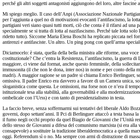
perché gli altri soggetti antagonisti aggiungono del loro, altre fascine a
Mi spiego meglio. Il caso dell’Anpi (Associazione Nazionale Partigiani
per l’aggiunta a quel no di motivazioni evocanti l’antifascismo, la lot
partigiani veri siano quasi tutti morti, ciò che conta è il rifarsi ad u
specialmente se si tratta di lotta al nazifascismo. Perché tale lotta 
ridetto tutto). Siccome Maria Elena Boschi ha replicato piccata nel form
antirenzi e antifasciste. Un altro. Un ping pong con quell’arma special
Diciamocelo: è stata, quella della bella ministra alle riforme, una voce
costituzionale? Che c’entra la Resistenza, l’antifascismo, la guerra d
maggiore, ci viene dal format, anche questo femminile, della sollecit
immusonita (il che non le dona, inter nos) in nome e per conto della m
madri). A maggior ragione se un padre si chiama Enrico Berlinguer, segr
omissiva. Il padre Enrico era davvero a favore di un Camera unica, sol
sloganistica come questa. Le omissioni, ma forse non ce n’era il tempo,
istituzionale tesa alla stabilità, alla governabilità e alla modernizza
ombelicale con l’Urss) e con tanto di presidenzialismo in testa.
La faccio breve, senza soffermarmi sui tentativi del liberale Aldo Bozz
governi, dopo settant’anni. Il Pci di Berlinguer attaccò a testa bassa l
il fumo negli occhi proprio da quel Biagio de Giovanni che l’Unità ren
dello stesso de Giovanni a difesa del comunismo marxista (si era alla vi
consapevole) a sostituire la tradizione liberaldemocratica a quella ma
oggi. Referendum sì o no. Ma sempre con armi di distrazione di mass