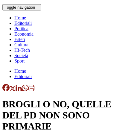
Toggle navigation
Home
Editoriali
Politica
Economia
Esteri
Cultura
Hi-Tech
Società
Sport
Home
Editoriali
BROGLI O NO, QUELLE
DEL PD NON SONO
PRIMARIE