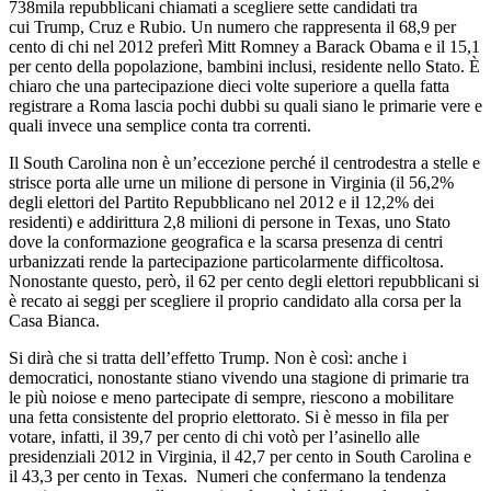
738mila repubblicani chiamati a scegliere sette candidati tra
cui Trump, Cruz e Rubio. Un numero che rappresenta il 68,9 per
cento di chi nel 2012 preferì Mitt Romney a Barack Obama e il 15,1
per cento della popolazione, bambini inclusi, residente nello Stato. È
chiaro che una partecipazione dieci volte superiore a quella fatta
registrare a Roma lascia pochi dubbi su quali siano le primarie vere e
quali invece una semplice conta tra correnti.
Il South Carolina non è un’eccezione perché il centrodestra a stelle e
strisce porta alle urne un milione di persone in Virginia (il 56,2%
degli elettori del Partito Repubblicano nel 2012 e il 12,2% dei
residenti) e addirittura 2,8 milioni di persone in Texas, uno Stato
dove la conformazione geografica e la scarsa presenza di centri
urbanizzati rende la partecipazione particolarmente difficoltosa.
Nonostante questo, però, il 62 per cento degli elettori repubblicani si
è recato ai seggi per scegliere il proprio candidato alla corsa per la
Casa Bianca.
Si dirà che si tratta dell’effetto Trump. Non è così: anche i
democratici, nonostante stiano vivendo una stagione di primarie tra
le più noiose e meno partecipate di sempre, riescono a mobilitare
una fetta consistente del proprio elettorato. Si è messo in fila per
votare, infatti, il 39,7 per cento di chi votò per l’asinello alle
presidenziali 2012 in Virginia, il 42,7 per cento in South Carolina e
il 43,3 per cento in Texas. Numeri che confermano la tendenza