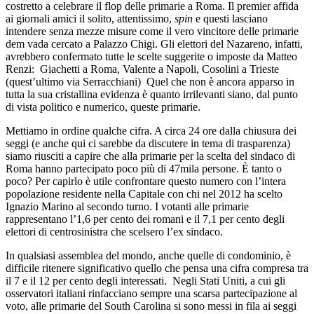
costretto a celebrare il flop delle primarie a Roma. Il premier affida
ai giornali amici il solito, attentissimo,
spin
e questi lasciano
intendere senza mezze misure come il vero vincitore delle primarie
dem vada cercato a Palazzo Chigi. Gli elettori del Nazareno, infatti,
avrebbero confermato tutte le scelte suggerite o imposte da Matteo
Renzi: Giachetti a Roma, Valente a Napoli, Cosolini a Trieste
(quest’ultimo via Serracchiani) Quel che non è ancora apparso in
tutta la sua cristallina evidenza è quanto irrilevanti siano, dal punto
di vista politico e numerico, queste primarie.
Mettiamo in ordine qualche cifra. A circa 24 ore dalla chiusura dei
seggi (e anche qui ci sarebbe da discutere in tema di trasparenza)
siamo riusciti a capire che alla primarie per la scelta del sindaco di
Roma hanno partecipato poco più di 47mila persone. È tanto o
poco? Per capirlo è utile confrontare questo numero con l’intera
popolazione residente nella Capitale con chi nel 2012 ha scelto
Ignazio Marino al secondo turno. I votanti alle primarie
rappresentano l’1,6 per cento dei romani e il 7,1 per cento degli
elettori di centrosinistra che scelsero l’ex sindaco.
In qualsiasi assemblea del mondo, anche quelle di condominio, è
difficile ritenere significativo quello che pensa una cifra compresa tra
il 7 e il 12 per cento degli interessati. Negli Stati Uniti, a cui gli
osservatori italiani rinfacciano sempre una scarsa partecipazione al
voto, alle primarie del South Carolina si sono messi in fila ai seggi