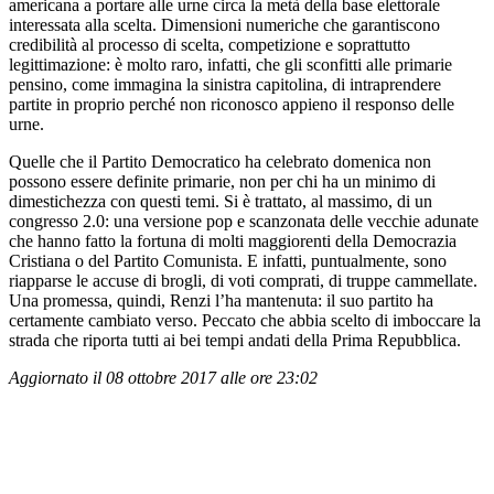
americana a portare alle urne circa la metà della base elettorale
interessata alla scelta. Dimensioni numeriche che garantiscono
credibilità al processo di scelta, competizione e soprattutto
legittimazione: è molto raro, infatti, che gli sconfitti alle primarie
pensino, come immagina la sinistra capitolina, di intraprendere
partite in proprio perché non riconosco appieno il responso delle
urne.
Quelle che il Partito Democratico ha celebrato domenica non
possono essere definite primarie, non per chi ha un minimo di
dimestichezza con questi temi. Si è trattato, al massimo, di un
congresso 2.0: una versione pop e scanzonata delle vecchie adunate
che hanno fatto la fortuna di molti maggiorenti della Democrazia
Cristiana o del Partito Comunista. E infatti, puntualmente, sono
riapparse le accuse di brogli, di voti comprati, di truppe cammellate.
Una promessa, quindi, Renzi l’ha mantenuta: il suo partito ha
certamente cambiato verso. Peccato che abbia scelto di imboccare la
strada che riporta tutti ai bei tempi andati della Prima Repubblica.
Aggiornato il 08 ottobre 2017 alle ore 23:02