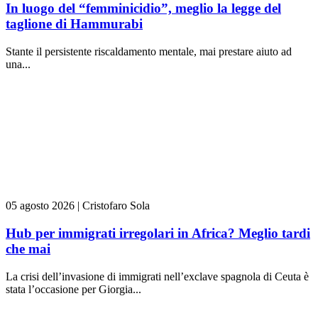
In luogo del “femminicidio”, meglio la legge del
taglione di Hammurabi
Stante il persistente riscaldamento mentale, mai prestare aiuto ad
una...
05 agosto 2026
|
Cristofaro Sola
Hub per immigrati irregolari in Africa? Meglio tardi
che mai
La crisi dell’invasione di immigrati nell’exclave spagnola di Ceuta è
stata l’occasione per Giorgia...