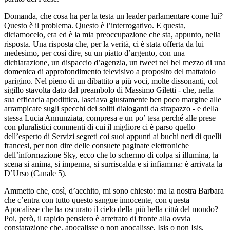
Domanda, che cosa ha per la testa un leader parlamentare come lui?
Questo è il problema. Questo è l’interrogativo. E questa,
diciamocelo, era ed è la mia preoccupazione che sta, appunto, nella
risposta. Una risposta che, per la verità, ci è stata offerta da lui
medesimo, per così dire, su un piatto d’argento, con una
dichiarazione, un dispaccio d’agenzia, un tweet nel bel mezzo di una
domenica di approfondimento televisivo a proposito del mattatoio
parigino. Nel pieno di un dibattito a più voci, molte dissonanti, col
sigillo stavolta dato dal preambolo di Massimo Giletti - che, nella
sua efficacia apodittica, lasciava giustamente ben poco margine alle
arrampicate sugli specchi dei soliti dialoganti da strapazzo - e della
stessa Lucia Annunziata, compresa e un po’ tesa perché alle prese
con pluralistici commenti di cui il migliore ci è parso quello
dell’esperto di Servizi segreti coi suoi appunti ai buchi neri di quelli
francesi, per non dire delle consuete paginate elettroniche
dell’informazione Sky, ecco che lo schermo di colpa si illumina, la
scena si anima, si impenna, si surriscalda e si infiamma: è arrivata la
D’Urso (Canale 5).
Ammetto che, così, d’acchito, mi sono chiesto: ma la nostra Barbara
che c’entra con tutto questo sangue innocente, con questa
Apocalisse che ha oscurato il cielo della più bella città del mondo?
Poi, però, il rapido pensiero è arretrato di fronte alla ovvia
constatazione che, apocalisse o non apocalisse, Isis o non Isis,