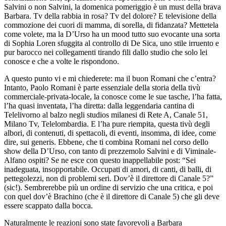
Salvini o non Salvini, la domenica pomeriggio è un must della brava
Barbara. Tv della rabbia in rosa? Tv del dolore? E televisione della
commozione dei cuori di mamma, di sorella, di fidanzata? Mettetela
come volete, ma la D’Urso ha un mood tutto suo evocante una sorta
di Sophia Loren sfuggita al controllo di De Sica, uno stile irruento e
pur barocco nei collegamenti tirando fili dallo studio che solo lei
conosce e che a volte le rispondono.
A questo punto vi e mi chiederete: ma il buon Romani che c’entra?
Intanto, Paolo Romani è parte essenziale della storia della tivù
commerciale-privata-locale, la conosce come le sue tasche, l’ha fatta,
l’ha quasi inventata, l’ha diretta: dalla leggendaria cantina di
Telelivorno al balzo negli studios milanesi di Rete A, Canale 51,
Milano Tv, Telelombardia. E l’ha pure riempita, questa tivù degli
albori, di contenuti, di spettacoli, di eventi, insomma, di idee, come
dire, sui generis. Ebbene, che ti combina Romani nel corso dello
show della D’Urso, con tanto di prezzemolo Salvini e di Viminale-
Alfano ospiti? Se ne esce con questo inappellabile post: “Sei
inadeguata, insopportabile. Occupati di amori, di canti, di balli, di
pettegolezzi, non di problemi seri. Dov’è il direttore di Canale 5?”
(sic!). Sembrerebbe più un ordine di servizio che una critica, e poi
con quel dov’è Brachino (che è il direttore di Canale 5) che gli deve
essere scappato dalla bocca.
Naturalmente le reazioni sono state favorevoli a Barbara