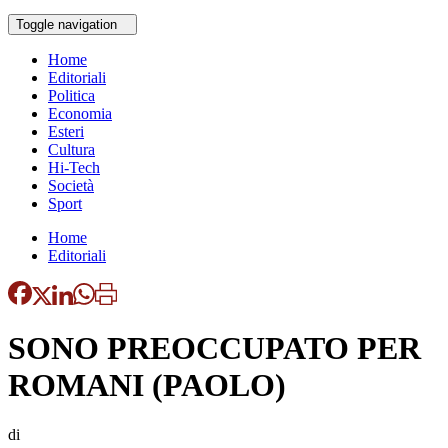
Toggle navigation
Home
Editoriali
Politica
Economia
Esteri
Cultura
Hi-Tech
Società
Sport
Home
Editoriali
SONO PREOCCUPATO PER
ROMANI (PAOLO)
di