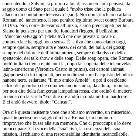
consentendo a Salvini, sì proprio a lui, di assumere toni pensosi, da
saggio uomo di Stato per il quale è “molto triste che la politica
attacchi un conduttore televisivo” (sic!). Noi non critichiamo affatto
Romani né, tantomeno, il suo peraltro legittimo tweet contro Barbara
D’Urso. Noi, come dicevamo all’inizio, siamo preoccupati per lui.
Siamo in pensiero per uno dei fondatori (leggete il bellissimo
“Mucchio selvaggio”!) della tivù che dire privata o locale o
commerciale ha oggi poco senso. È la tivù che conosciamo oggi,
sempre quella, sempre alta e bassa, dei canti, dei balli, dei gossip,
sempre del dolore e dell’infotaintment, sempre della rissa e dello
spettacolo, dei talk-show e delle soap. Delle soap opera, che Romani
portò in Italia trenta e più anni fa, dopo la scoperta delle telenovelas
latino-americane (Veronica Castro in primis), dei cartoni animati
giapponesi da lui importati, per non dimenticare l’acquisto del mitico
nanone nero, esilarante “Il mio amico Arnold”, e poi il cosiddetto
calcio dei guardoni che commentano in studio, da allora, i monitor,
per non dire della famigerata lampadina rossa, che ordinò di mettere
in onda con la scritta “Fra due ore andrà in onda un film hardcore”.
E ci andò davvero, titolo: “Cancan”.
Ora c’è questa insistente voce che abbiamo avvertito, un misterioso,
quasi imperioso messaggio diretto a Romani, un continuo
rimprovero che bussa alla sua memoria. Che ci preoccupa e lo deve
preoccupare. È la voce della “sua” tivù, la coscienza della sua
mission, il richiamo di una responsabilità identitaria incancellabile.