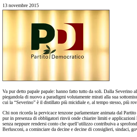
13 novembre 2015
Va pur detto papale papale: hanno fatto tutto da soli. Dalla Severino al
piegandola di nuovo a paradigmi volutamente mirati alla sua sottomissio
cui la “Severino” è il distillato più micidiale e, al tempo stesso, più r
Chi non ricorda la pervicace tenzone parlamentare animata dal Partit
pur in presenza di obbligatori rinvii onde chiarire limiti e applicazion
senza neppure rendersi conto che quell’utilizzo contribuiva a sprofondare
Berlusconi, a cominciare da decine e decine di consiglieri, sindaci, g