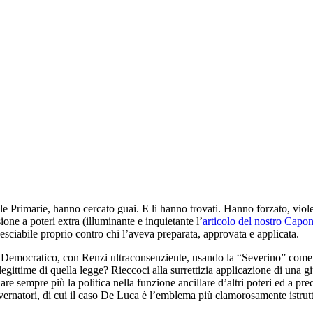
le Primarie, hanno cercato guai. E li hanno trovati. Hanno forzato, viole
ne a poteri extra (illuminante e inquietante l’
articolo del nostro Capo
ovesciabile proprio contro chi l’aveva preparata, approvata e applicata.
o Democratico, con Renzi ultraconsenziente, usando la “Severino” come
i legittime di quella legge? Rieccoci alla surrettizia applicazione di una
 sempre più la politica nella funzione ancillare d’altri poteri ed a predi
overnatori, di cui il caso De Luca è l’emblema più clamorosamente istrut