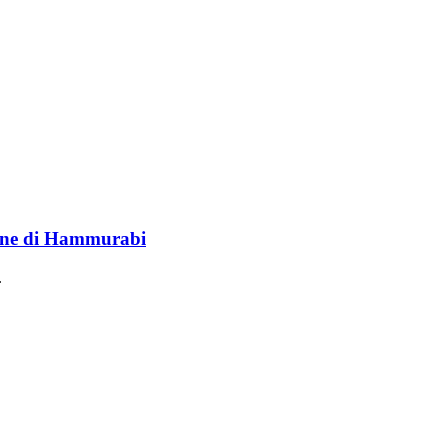
lione di Hammurabi
.