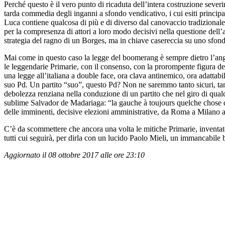
Perché questo è il vero punto di ricaduta dell’intera costruzione sever
tarda commedia degli inganni a sfondo vendicativo, i cui esiti principa
Luca contiene qualcosa di più e di diverso dal canovaccio tradizional
per la compresenza di attori a loro modo decisivi nella questione dell
strategia del ragno di un Borges, ma in chiave casereccia su uno sfond
Mai come in questo caso la legge del boomerang è sempre dietro l’ang
le leggendarie Primarie, con il consenso, con la prorompente figura de
una legge all’italiana a double face, ora clava antinemico, ora adattabi
suo Pd. Un partito “suo”, questo Pd? Non ne saremmo tanto sicuri, tan
debolezza renziana nella conduzione di un partito che nel giro di qualch
sublime Salvador de Madariaga: “la gauche à toujours quelche chose de 
delle imminenti, decisive elezioni amministrative, da Roma a Milano 
C’è da scommettere che ancora una volta le mitiche Primarie, inventate 
tutti cui seguirà, per dirla con un lucido Paolo Mieli, un immancabile
Aggiornato il 08 ottobre 2017 alle ore 23:10