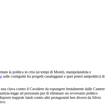
ntato la politica in crisi (ai tempi di Monti), manipolandola e
ne
sulle contiguità fra progetti casaleggiani e quei poteri antipolitici) di
 una clava contro il Cavaliere da espungere brutalmente dalle Camere
 giustizia-legge ad personam pur di eliminare un avversario politico
sporre trappole fatali contro altri protagonisti ben diversi da Silvio
tivo.