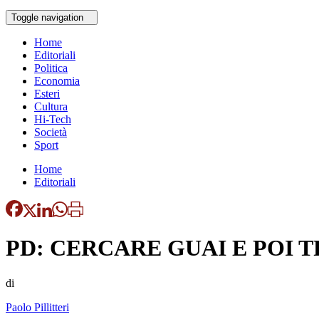
Toggle navigation
Home
Editoriali
Politica
Economia
Esteri
Cultura
Hi-Tech
Società
Sport
Home
Editoriali
PD: CERCARE GUAI E POI 
di
Paolo Pillitteri