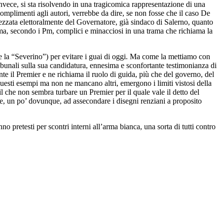
invece, si sta risolvendo in una tragicomica rappresentazione di una
Complimenti agli autori, verrebbe da dire, se non fosse che il caso De
ezzata elettoralmente del Governatore, già sindaco di Salerno, quanto
i ma, secondo i Pm, complici e minacciosi in una trama che richiama la
 la “Severino”) per evitare i guai di oggi. Ma come la mettiamo con
ibunali sulla sua candidatura, ennesima e sconfortante testimonianza di
nte il Premier e ne richiama il ruolo di guida, più che del governo, del
esti esempi ma non ne mancano altri, emergono i limiti vistosi della
il che non sembra turbare un Premier per il quale vale il detto del
le, un po’ dovunque, ad assecondare i disegni renziani a proposito
pretesti per scontri interni all’arma bianca, una sorta di tutti contro