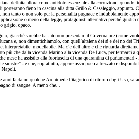
iniana definita allora come antidoto essenziale alla corruzione, quando, 
li porteranno fieno in cascina alla ditta Grillo & Casaleggio, appunto. 
e, non tanto o non solo per la personalità pugnace e indubbiamente appr
’applicazione o meno della legge, protagonisti alternativi perché giudic
o grigio, opaco.
olo, giacché sarebbe bastato non presentare il Governatore (come vuole
lucana e, non dimentichiamolo, con quell’altalena dei sì e dei no dei Tr
le, interpretabile, modellabile. Ma c’è dell’altro e che riguarda direttame
to più che dalla vicenda Marino alla vicenda De Luca, per fermarci a qu
e mese ha assistito alla fuoriuscita di una quarantina di parlamentari - 
sinistre” - e che, soprattutto, appare assai poco attrezzato e disponibi
a Napoli.
anni fa da un qualche Archimede Pitagorico di ritorno dagli Usa, saranno 
 bagno di sangue. A meno che...