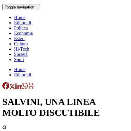
Toggle navigation
Home
Editoriali
Politica
Economia
Esteri
Cultura
Hi-Tech
Società
Sport
Home
Editoriali
SALVINI, UNA LINEA
MOLTO DISCUTIBILE
di