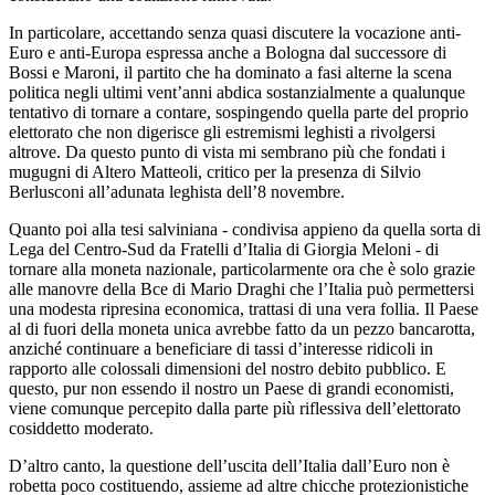
In particolare, accettando senza quasi discutere la vocazione anti-
Euro e anti-Europa espressa anche a Bologna dal successore di
Bossi e Maroni, il partito che ha dominato a fasi alterne la scena
politica negli ultimi vent’anni abdica sostanzialmente a qualunque
tentativo di tornare a contare, sospingendo quella parte del proprio
elettorato che non digerisce gli estremismi leghisti a rivolgersi
altrove. Da questo punto di vista mi sembrano più che fondati i
mugugni di Altero Matteoli, critico per la presenza di Silvio
Berlusconi all’adunata leghista dell’8 novembre.
Quanto poi alla tesi salviniana - condivisa appieno da quella sorta di
Lega del Centro-Sud da Fratelli d’Italia di Giorgia Meloni - di
tornare alla moneta nazionale, particolarmente ora che è solo grazie
alle manovre della Bce di Mario Draghi che l’Italia può permettersi
una modesta ripresina economica, trattasi di una vera follia. Il Paese
al di fuori della moneta unica avrebbe fatto da un pezzo bancarotta,
anziché continuare a beneficiare di tassi d’interesse ridicoli in
rapporto alle colossali dimensioni del nostro debito pubblico. E
questo, pur non essendo il nostro un Paese di grandi economisti,
viene comunque percepito dalla parte più riflessiva dell’elettorato
cosiddetto moderato.
D’altro canto, la questione dell’uscita dell’Italia dall’Euro non è
robetta poco costituendo, assieme ad altre chicche protezionistiche