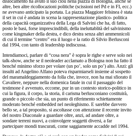
dislocamento ha avuto il suo clou nella piazza di Bologna, anche se
altre, ben altre ricollocazioni politiche (scissioni nel Pd e in FI, ecc.)
ne avevano anticipato la portata. La piazza Maggiore felsinea è stata
il set in cui è andata in scena la rappresentazione plastico- politica
della capacità organizzativa della Lega di Salvini che ha, di fatto,
posto le basi, forse imprescindibili, della ineluttablità del salvinismo
come kingmaker della destra, e dico destra senza altri ammennicoli
di cui il termine “centro” era il luogo e la ratio di Silvio Berlusconi
dal 1994, con tanto di leadership indiscussa.
Intendiamoci, parlare di “cosa nera” è sopra le righe e serve solo nei
talk-show, anche se il neoleader acclamato a Bologna non ha fatto il
benché minimo sforzo per volare (un po’, solo un po’) alto. Anzi: gli
insulti ad Angelino Alfano poteva risparmiarseli insieme al sospetto
del maramaldeggiamento da folla che, invece, non ha mai sfiorato il
Cavaliere, neppure nella domenica fatale in cui il passaggio del
testimone è avvenuto, eccome, pur in un contesto storico-politico in
cui la figura, il corpo, la storia, il carisma berlusconiano costituirà,
grande o piccolo che sia, un punto di riferimento schiettamente
moderato benché embedded nel neoleghismo. E sarebbe davvero
bello se, a tal proposito, si ascoltasse con attenzione il recente invito
del nostro Diaconale a guardare oltre, anzi, ad andare oltre, a
sondare terreni nuovi, a coinvolgere soggetti diversi, a far
partecipare mondi trascurati, come saggiamente accadde nel 1994.