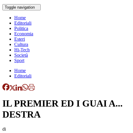
Toggle navigation
Home
Editoriali
Politica
Economia
Esteri
Cultura
Hi-Tech
Società
Sport
Home
Editoriali
IL PREMIER ED I GUAI A...
DESTRA
di