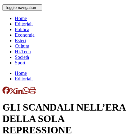
Toggle navigation
Home
Editoriali
Politica
Economia
Esteri
Cultura
Hi-Tech
Società
Sport
Home
Editoriali
GLI SCANDALI NELL’ERA
DELLA SOLA
REPRESSIONE