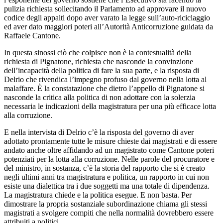
pulizia richiesta sollecitando il Parlamento ad approvare il nuovo
codice degli appalti dopo aver varato la legge sull’auto-riciclaggio
ed aver dato maggiori poteri all’Autorità Anticorruzione guidata da
Raffaele Cantone.
In questa sinossi ciò che colpisce non è la contestualità della
richiesta di Pignatone, richiesta che nasconde la convinzione
dell’incapacità della politica di fare la sua parte, e la risposta di
Delrio che rivendica l’impegno profuso dal governo nella lotta al
malaffare. È la constatazione che dietro l’appello di Pignatone si
nasconde la critica alla politica di non adottare con la solerzia
necessaria le indicazioni della magistratura per una più efficace lotta
alla corruzione.
E nella intervista di Delrio c’è la risposta del governo di aver
adottato prontamente tutte le misure chieste dai magistrati e di essere
andato anche oltre affidando ad un magistrato come Cantone poteri
potenziati per la lotta alla corruzione. Nelle parole del procuratore e
del ministro, in sostanza, c’è la storia del rapporto che si è creato
negli ultimi anni tra magistratura e politica, un rapporto in cui non
esiste una dialettica tra i due soggetti ma una totale di dipendenza.
La magistratura chiede e la politica esegue. E non basta. Per
dimostrare la propria sostanziale subordinazione chiama gli stessi
magistrati a svolgere compiti che nella normalità dovrebbero essere
attribuiti a politici.