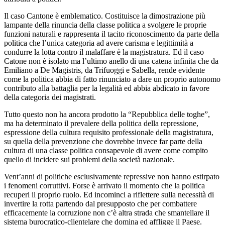
Il caso Cantone è emblematico. Costituisce la dimostrazione più
lampante della rinuncia della classe politica a svolgere le proprie
funzioni naturali e rappresenta il tacito riconoscimento da parte della
politica che l’unica categoria ad avere carisma e legittimità a
condurre la lotta contro il malaffare è la magistratura. Ed il caso
Catone non è isolato ma l’ultimo anello di una catena infinita che da
Emiliano a De Magistris, da Trifuoggi e Sabella, rende evidente
come la politica abbia di fatto rinunciato a dare un proprio autonomo
contributo alla battaglia per la legalità ed abbia abdicato in favore
della categoria dei magistrati.
Tutto questo non ha ancora prodotto la “Repubblica delle toghe”,
ma ha determinato il prevalere della politica della repressione,
espressione della cultura requisito professionale della magistratura,
su quella della prevenzione che dovrebbe invece far parte della
cultura di una classe politica consapevole di avere come compito
quello di incidere sui problemi della società nazionale.
Vent’anni di politiche esclusivamente repressive non hanno estirpato
i fenomeni corruttivi. Forse è arrivato il momento che la politica
recuperi il proprio ruolo. Ed incominci a riflettere sulla necessità di
invertire la rotta partendo dal presupposto che per combattere
efficacemente la corruzione non c’è altra strada che smantellare il
sistema burocratico-clientelare che domina ed affligge il Paese.