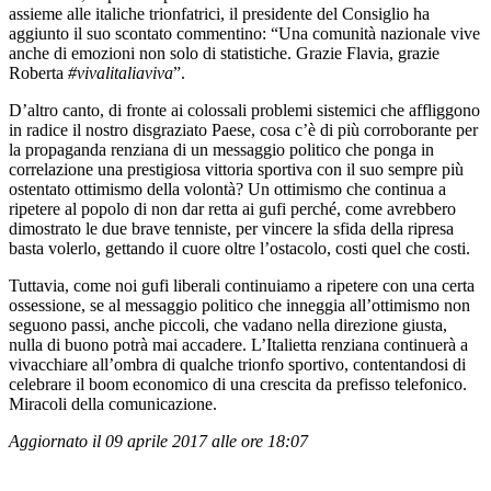
assieme alle italiche trionfatrici, il presidente del Consiglio ha
aggiunto il suo scontato commentino: “Una comunità nazionale vive
anche di emozioni non solo di statistiche. Grazie Flavia, grazie
Roberta
#vivalitaliaviva
”.
D’altro canto, di fronte ai colossali problemi sistemici che affliggono
in radice il nostro disgraziato Paese, cosa c’è di più corroborante per
la propaganda renziana di un messaggio politico che ponga in
correlazione una prestigiosa vittoria sportiva con il suo sempre più
ostentato ottimismo della volontà? Un ottimismo che continua a
ripetere al popolo di non dar retta ai gufi perché, come avrebbero
dimostrato le due brave tenniste, per vincere la sfida della ripresa
basta volerlo, gettando il cuore oltre l’ostacolo, costi quel che costi.
Tuttavia, come noi gufi liberali continuiamo a ripetere con una certa
ossessione, se al messaggio politico che inneggia all’ottimismo non
seguono passi, anche piccoli, che vadano nella direzione giusta,
nulla di buono potrà mai accadere. L’Italietta renziana continuerà a
vivacchiare all’ombra di qualche trionfo sportivo, contentandosi di
celebrare il boom economico di una crescita da prefisso telefonico.
Miracoli della comunicazione.
Aggiornato il 09 aprile 2017 alle ore 18:07