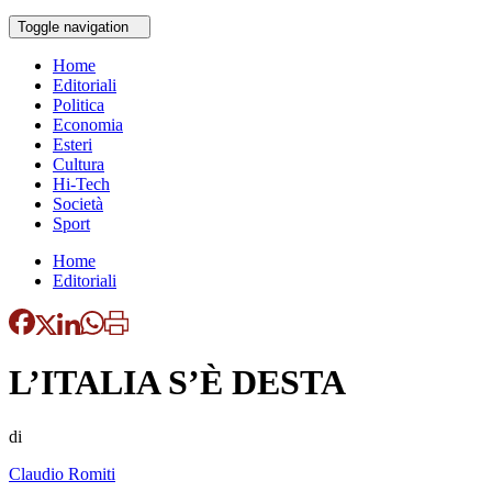
Toggle navigation
Home
Editoriali
Politica
Economia
Esteri
Cultura
Hi-Tech
Società
Sport
Home
Editoriali
L’ITALIA S’È DESTA
di
Claudio Romiti