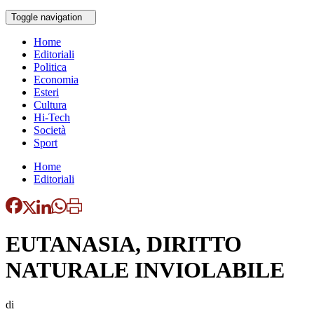
Toggle navigation
Home
Editoriali
Politica
Economia
Esteri
Cultura
Hi-Tech
Società
Sport
Home
Editoriali
EUTANASIA, DIRITTO
NATURALE INVIOLABILE
di