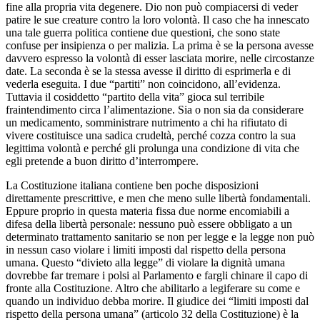
fine alla propria vita degenere. Dio non può compiacersi di veder
patire le sue creature contro la loro volontà. Il caso che ha innescato
una tale guerra politica contiene due questioni, che sono state
confuse per insipienza o per malizia. La prima è se la persona avesse
davvero espresso la volontà di esser lasciata morire, nelle circostanze
date. La seconda è se la stessa avesse il diritto di esprimerla e di
vederla eseguita. I due “partiti” non coincidono, all’evidenza.
Tuttavia il cosiddetto “partito della vita” gioca sul terribile
fraintendimento circa l’alimentazione. Sia o non sia da considerare
un medicamento, somministrare nutrimento a chi ha rifiutato di
vivere costituisce una sadica crudeltà, perché cozza contro la sua
legittima volontà e perché gli prolunga una condizione di vita che
egli pretende a buon diritto d’interrompere.
La Costituzione italiana contiene ben poche disposizioni
direttamente prescrittive, e men che meno sulle libertà fondamentali.
Eppure proprio in questa materia fissa due norme encomiabili a
difesa della libertà personale: nessuno può essere obbligato a un
determinato trattamento sanitario se non per legge e la legge non può
in nessun caso violare i limiti imposti dal rispetto della persona
umana. Questo “divieto alla legge” di violare la dignità umana
dovrebbe far tremare i polsi al Parlamento e fargli chinare il capo di
fronte alla Costituzione. Altro che abilitarlo a legiferare su come e
quando un individuo debba morire. Il giudice dei “limiti imposti dal
rispetto della persona umana” (articolo 32 della Costituzione) è la