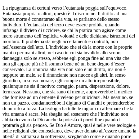
La ripugnanza di certuni verso l’eutanasia poggia sull’equivoco.
Eutanasia propria o altrui, questo è il discrimine. Il diritto ad una
buona morte è connaturato alla vita, se parliamo dello stesso
individuo. L’eutanasia del terzo deve essere proibita quando
infranga il divieto di uccidere, se chi la pratica non agisce come
mero strumento dell’esplicita volontà e delle dichiarate istruzioni del
morituro. Il problema sta negli accertamenti e controlli, non
nell’essenza dell’atto. L’individuo che si dà la morte con le proprie
mani o per mani altrui, nel caso in cui sia invalido allo scopo,
danneggia solo se stesso, sebbene egli ponga fine ad una vita che
non gli appare più né il sommo bene né un bene degno d’esser
conservato. La rinuncia alla vita non solo è un diritto, ma non è
neppure un male, se il rinunciante non nuoce agli altri. In senso
giuridico, in senso morale, egli compie un atto irreprensibile,
qualunque ne sia il motivo: coraggio, paura, disperazione, dolore,
fermezza. Nessuno, che sia sano di mente, approverebbe il medico
che fornisse ad un demente il veleno per suicidarsi. Ma nessuno, se
non un pazzo, condannerebbe il digiuno di Gandhi e pretenderebbe
di nutrirlo a forza. La teologia ha tutte le ragioni di affermare che la
vita umana è sacra. Ma sbaglia nel sostenere che l’individuo non
abbia ricevuto da Dio anche la potestà di porvi fine quando il
protrarla gli sia penoso. Se Dio è Amore, qual è nelle vere teologie e
nelle religioni che conosciamo, deve aver donato all’essere umano la
libertà di sottrarsi alla sofferenza, scegliendo come e quando porre