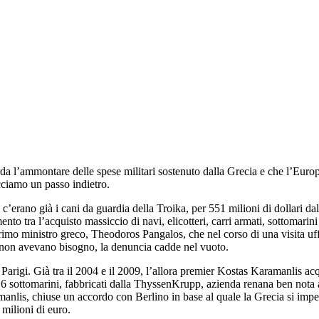
da l’ammontare delle spese militari sostenuto dalla Grecia e che l’Euro
cciamo un passo indietro.
erano già i cani da guardia della Troika, per 551 milioni di dollari d
nto tra l’acquisto massiccio di navi, elicotteri, carri armati, sottomari
 primo ministro greco, Theodoros Pangalos, che nel corso di una visita 
i non avevano bisogno, la denuncia cadde nel vuoto.
Parigi. Già tra il 2004 e il 2009, l’allora premier Kostas Karamanlis a
 6 sottomarini, fabbricati dalla ThyssenKrupp, azienda renana ben nota al
nlis, chiuse un accordo con Berlino in base al quale la Grecia si impe
 milioni di euro.