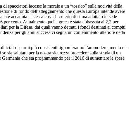
di spacciatori facesse la morale a un “tossico” sulla nocività della
a questione di fondo dell’atteggiamento che questa Europa intende avere
lia è accaduta la stessa cosa. Il criterio di stima adottato in sede
6 per cento. Attualmente quella greca è stata abbassata al 2,2 per
lari per la Difesa, dai quali vanno detratti i fondi destinati ai compiti
 tendenza per gli anni successivi segna un contenimento ulteriore della
politici. I risparmi più consistenti riguarderanno l’ammodernamento e la
 sia salutare per la nostra sicurezza procedere sulla strada di un
ente Germania che sta programmando per il 2016 di aumentare le spese