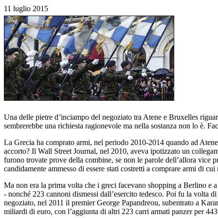
11 luglio 2015
Una delle pietre d’inciampo del negoziato tra Atene e Bruxelles riguar
sembrerebbe una richiesta ragionevole ma nella sostanza non lo è. Fa
La Grecia ha comprato armi, nel periodo 2010-2014 quando ad Atene c’
accorto? Il Wall Street Journal, nel 2010, aveva ipotizzato un collegame
furono trovate prove della combine, se non le parole dell’allora vice
candidamente ammesso di essere stati costretti a comprare armi di cu
Ma non era la prima volta che i greci facevano shopping a Berlino e a 
- nonché 223 cannoni dismessi dall’esercito tedesco. Poi fu la volta di
negoziato, nel 2011 il premier George Papandreou, subentrato a Karama
miliardi di euro, con l’aggiunta di altri 223 carri armati panzer per 443