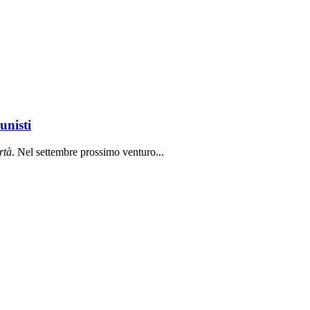
unisti
rt
à
. Nel settembre prossimo venturo...