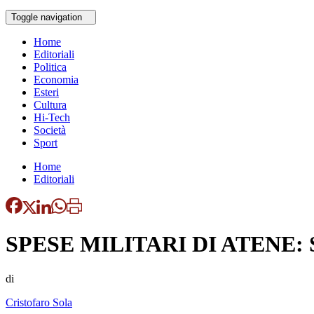
Toggle navigation
Home
Editoriali
Politica
Economia
Esteri
Cultura
Hi-Tech
Società
Sport
Home
Editoriali
SPESE MILITARI DI ATENE
di
Cristofaro Sola