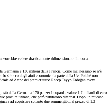
pa vorrebbe vedere drasticamente ridimensionato. In teoria
alla Germania e 136 milioni dalla Francia. Come mai nessuno se n’è
ni e lo sblocco degli aiuti economici da parte della Ue. Poiché non
ufficiale ad Atene del premier turco Recep Tayyp Erdoğan aveva
cquistò dalla Germania 170 panzer Leopard - valore 1,7 miliardi di euro
le procure italiane, che però risultarono difettosi. Dopo un faticoso
gnava ad acquistare soltanto due sommergibili al prezzo di 1,3