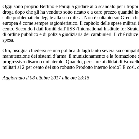
Oggi sono proprio Berlino e Parigi a gridare allo scandalo per i troppi
droga dopo che gli ha venduto sotto ricatto e a caro prezzo quantità ind
sulle problematiche legate alla sua difesa. Non è soltanto sui Greci che s
europea è come sempre ragionieristico. Il capitolo delle spese militari
cento. Secondo i dati forniti dall’IISS (International Institute for Strat
di ordine pubblico e di polizia giudiziaria dei carabinieri. Il ché ridu
spesa.
Ora, bisogna chiedersi se una politica di tagli tanto severa sia compat
manutenzione dei sistemi d’arma, il munizionamento e la formazione del
progressivo disarmo unilaterale. Quando, per stare ai diktat di Bruxe
militari al 2 per cento del suo robusto Prodotto interno lordo? E così,
Aggiornato il 08 ottobre 2017 alle ore 23:15