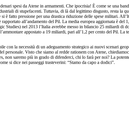
 denari spesi da Atene in armamenti. Che ipocrisia! È come se una banda 
ustriali di stupefacenti. Tuttavia, di là dal legittimo disgusto, resta l
i è fatto pressione per una drastica riduzione delle spese militari. All’Ita
 è rapportato all’andamento del Pil. La media europea aggiornata è del 1,
egic Studies) nel 2013 l’Italia avrebbe messo in bilancio 25 miliardi di dol
ce l’ammontare appostato a 19 miliardi, pari all’1,2 per cento del Pil. La
ibile con la necessità di un adeguamento strategico ai nuovi scenari geo
 personale. Visto che siamo al redde rationem con Atene, chiediamoci se
lles, non saremo più in grado di difenderci, chi lo farà per noi? La pot
 come si dice nei passeggi trasteverini: “Stamo da capo a dodici”.