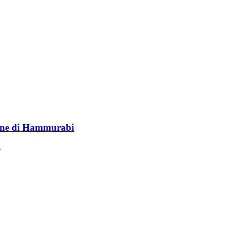
lione di Hammurabi
.