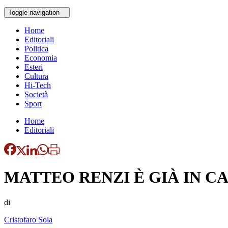
Toggle navigation
Home
Editoriali
Politica
Economia
Esteri
Cultura
Hi-Tech
Società
Sport
Home
Editoriali
MATTEO RENZI È GIÀ IN 
di
Cristofaro Sola