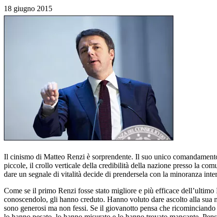
18 giugno 2015
Il cinismo di Matteo Renzi è sorprendente. Il suo unico comandamento è:
piccole, il crollo verticale della credibilità della nazione presso la c
dare un segnale di vitalità decide di prendersela con la minoranza inter
Come se il primo Renzi fosse stato migliore e più efficace dell’ultimo 
conoscendolo, gli hanno creduto. Hanno voluto dare ascolto alla sua nar
sono generosi ma non fessi. Se il giovanotto pensa che ricominciando a 
lo hanno pesato, lo hanno misurato e lo hanno trovato mancante. Pensano