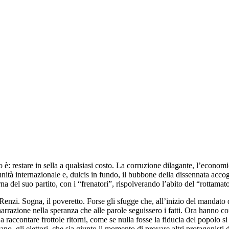
 restare in sella a qualsiasi costo. La corruzione dilagante, l’economica 
omunità internazionale e, dulcis in fundo, il bubbone della dissennata acc
na del suo partito, con i “frenatori”, rispolverando l’abito del “rottamat
Renzi. Sogna, il poveretto. Forse gli sfugge che, all’inizio del mandato d
razione nella speranza che alle parole seguissero i fatti. Ora hanno comi
raccontare frottole ritorni, come se nulla fosse la fiducia del popolo si 
, gli elettori, che sia giunto il momento di provare altri protagonisti d