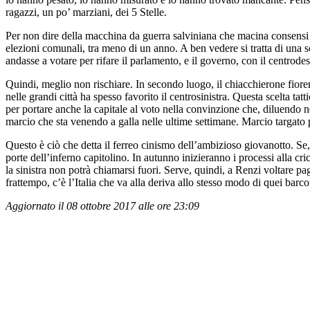
ragazzi, un po’ marziani, dei 5 Stelle.
Per non dire della macchina da guerra salviniana che macina consensi e
elezioni comunali, tra meno di un anno. A ben vedere si tratta di una s
andasse a votare per rifare il parlamento, e il governo, con il centrodes
Quindi, meglio non rischiare. In secondo luogo, il chiacchierone fiorenti
nelle grandi città ha spesso favorito il centrosinistra. Questa scelta t
per portare anche la capitale al voto nella convinzione che, diluendo n
marcio che sta venendo a galla nelle ultime settimane. Marcio targato
Questo è ciò che detta il ferreo cinismo dell’ambizioso giovanotto. Se, 
porte dell’inferno capitolino. In autunno inizieranno i processi alla cri
la sinistra non potrà chiamarsi fuori. Serve, quindi, a Renzi voltare 
frattempo, c’è l’Italia che va alla deriva allo stesso modo di quei ba
Aggiornato il 08 ottobre 2017 alle ore 23:09