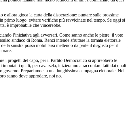
 e allora gioca la carta della disperazione: puntare sulle prossime
in primo luogo, evitare verifiche più ravvicinate nel tempo. Se oggi si
detta, è improbabile che vincerebbe.
sciando l’iniziativa agli avversari. Come sanno anche le pietre, il voto
nsulso sindaco di Roma. Renzi intende sfruttare la tornata elettorale
ella sinistra possa mobilitarsi mettendo da parte il disgusto per il
mbrare.
e i progetti del capo, per il Partito Democratico si aprirebbero le
imputati i quali, per cavarsela, inizieranno a raccontare fatti dai quali
l suo governo. Prepariamoci a una lunghissima campagna elettorale. Nel
 loro sanno dove approdare, noi no.