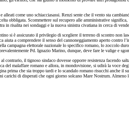
 alleati come uno schiacciasassi. Renzi sente che il vento sta cambiando
celta obbligata. Scommettere sul recupero alle amministrative significa, 
tra in risalita nei sondaggi e la nuova sinistra civatiana in cerca di ven
no si è assicurato il privilegio di scegliere il terreno di scontro non la
attica aiuta a comprendere il senso del cannoneggiamento aperto contro l’i
ella campagna elettorale nazionale lo specifico romano, lo zoccolo duro d
 prevalentemente Pd. Ignazio Marino, dunque, deve fare le valige e sgo
al contrario, il tignoso sindaco dovesse opporre resistenza facendo saltar
cca del malaffare romano e allora, in mondovisione, si udirà la voce degli 
pagina prima che sia troppo tardi e lo scandalo romano risucchi anche i
rconi carichi di disperati che ogni giorno solcano Mare Nostrum. Almeno