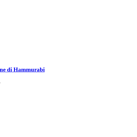
lione di Hammurabi
.