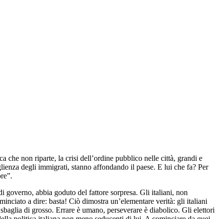
che non riparte, la crisi dell’ordine pubblico nelle città, grandi e
oglienza degli immigrati, stanno affondando il paese. E lui che fa? Per
ore”.
i governo, abbia goduto del fattore sorpresa. Gli italiani, non
nciato a dire: basta! Ciò dimostra un’elementare verità: gli italiani
sbaglia di grosso. Errare è umano, perseverare è diabolico. Gli elettori
ella politica italiana non meno seducenti di lui. A cominciare da quei