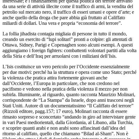
interessate; e i finanziamenti per questa politica del terrore arrivano
da una serie di attività illecite come il traffico di armi, la vendita del
petrolio sul mercato nero, il traffico di esseri umani e opere d’arte; e
anche quello della droga che pare abbia già fruttato al Califfato
miliardi di dollari. Una vera e propria “economia del terrore”.
La follia jihadista contagia migliaia di persone in tutto il mondo,
creando un esercito di “lupi solitari” pronti a colpire: gli attentati di
Ottawa, Sidney, Parigi e Copenaghen sono alcuni esempi. A questi
aggiungiamo i foreign fighters: combattenti volontari partiti alla volta
della Siria e dell’Iraq per arruolarsi con i miliziani dell’Isis.
L’Isis costituisce un vero pericolo per l’Occidente essenzialmente
per due motivi: perché ha la struttura e opera come uno Stato; perché
la violenza che pratica attira fortemente giovani anche
dall’Occidente, l’Europa in particolare, che non credono nel
pacifismo e vedono nella pratica della violenza il mezzo per non
subirla. Illuminante, al riguardo, quanto racconta Maurizio Molinari,
corrispondente de “La Stampa” da Israele, dopo anni trascorsi negli
Stati Uniti. Autore di un documentatissimo “Il Califfato del terrore”
(Rizzoli editore, pagg.157; 17 euro), Molinari racconta di essere
rimasto sorpreso e sconcertato “andando in giro ad intervistare gente
in vari Paesi mediorientali, dalla Giordania, al Libano, alla Turchia,
e scoprire quanti arabi e non arabi sono affascinati dall’idea del
ritorno al califfato, quello che chiamano “Bilad al-Sham”. Non è