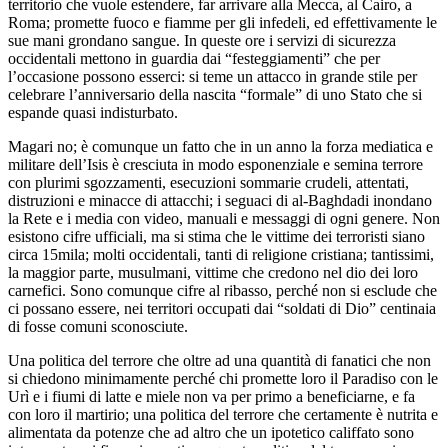
territorio che vuole estendere, far arrivare alla Mecca, al Cairo, a
Roma; promette fuoco e fiamme per gli infedeli, ed effettivamente le
sue mani grondano sangue. In queste ore i servizi di sicurezza
occidentali mettono in guardia dai “festeggiamenti” che per
l’occasione possono esserci: si teme un attacco in grande stile per
celebrare l’anniversario della nascita “formale” di uno Stato che si
espande quasi indisturbato.
Magari no; è comunque un fatto che in un anno la forza mediatica e
militare dell’Isis è cresciuta in modo esponenziale e semina terrore
con plurimi sgozzamenti, esecuzioni sommarie crudeli, attentati,
distruzioni e minacce di attacchi; i seguaci di al-Baghdadi inondano
la Rete e i media con video, manuali e messaggi di ogni genere. Non
esistono cifre ufficiali, ma si stima che le vittime dei terroristi siano
circa 15mila; molti occidentali, tanti di religione cristiana; tantissimi,
la maggior parte, musulmani, vittime che credono nel dio dei loro
carnefici. Sono comunque cifre al ribasso, perché non si esclude che
ci possano essere, nei territori occupati dai “soldati di Dio” centinaia
di fosse comuni sconosciute.
Una politica del terrore che oltre ad una quantità di fanatici che non
si chiedono minimamente perché chi promette loro il Paradiso con le
Urì e i fiumi di latte e miele non va per primo a beneficiarne, e fa
con loro il martirio; una politica del terrore che certamente è nutrita e
alimentata da potenze che ad altro che un ipotetico califfato sono