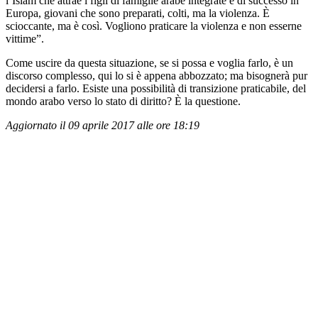
l’Islam che attrae i figli di famiglie arabe integrate e di successo in
Europa, giovani che sono preparati, colti, ma la violenza. È
scioccante, ma è così. Vogliono praticare la violenza e non esserne
vittime”.
Come uscire da questa situazione, se si possa e voglia farlo, è un
discorso complesso, qui lo si è appena abbozzato; ma bisognerà pur
decidersi a farlo. Esiste una possibilità di transizione praticabile, del
mondo arabo verso lo stato di diritto? È la questione.
Aggiornato il 09 aprile 2017 alle ore 18:19