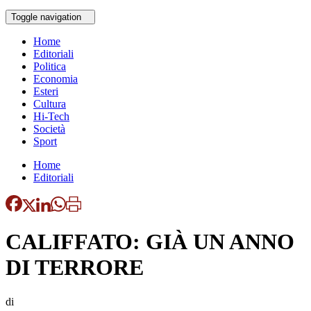
Toggle navigation
Home
Editoriali
Politica
Economia
Esteri
Cultura
Hi-Tech
Società
Sport
Home
Editoriali
CALIFFATO: GIÀ UN ANNO
DI TERRORE
di