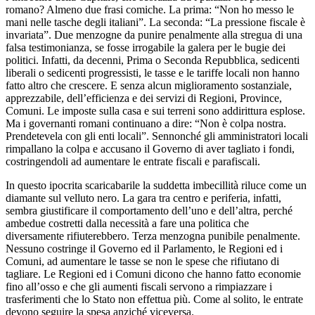
romano? Almeno due frasi comiche. La prima: “Non ho messo le
mani nelle tasche degli italiani”. La seconda: “La pressione fiscale è
invariata”. Due menzogne da punire penalmente alla stregua di una
falsa testimonianza, se fosse irrogabile la galera per le bugie dei
politici. Infatti, da decenni, Prima o Seconda Repubblica, sedicenti
liberali o sedicenti progressisti, le tasse e le tariffe locali non hanno
fatto altro che crescere. E senza alcun miglioramento sostanziale,
apprezzabile, dell’efficienza e dei servizi di Regioni, Province,
Comuni. Le imposte sulla casa e sui terreni sono addirittura esplose.
Ma i governanti romani continuano a dire: “Non è colpa nostra.
Prendetevela con gli enti locali”. Sennonché gli amministratori locali
rimpallano la colpa e accusano il Governo di aver tagliato i fondi,
costringendoli ad aumentare le entrate fiscali e parafiscali.
In questo ipocrita scaricabarile la suddetta imbecillità riluce come un
diamante sul velluto nero. La gara tra centro e periferia, infatti,
sembra giustificare il comportamento dell’uno e dell’altra, perché
ambedue costretti dalla necessità a fare una politica che
diversamente rifiuterebbero. Terza menzogna punibile penalmente.
Nessuno costringe il Governo ed il Parlamento, le Regioni ed i
Comuni, ad aumentare le tasse se non le spese che rifiutano di
tagliare. Le Regioni ed i Comuni dicono che hanno fatto economie
fino all’osso e che gli aumenti fiscali servono a rimpiazzare i
trasferimenti che lo Stato non effettua più. Come al solito, le entrate
devono seguire la spesa anziché viceversa.