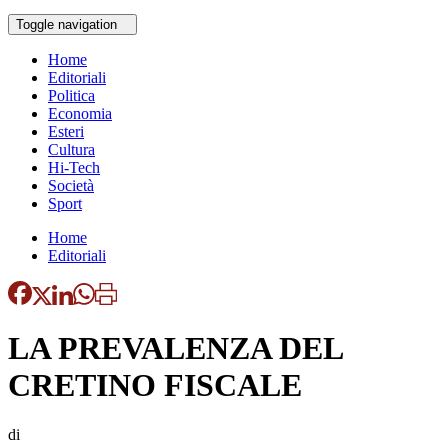
Toggle navigation
Home
Editoriali
Politica
Economia
Esteri
Cultura
Hi-Tech
Società
Sport
Home
Editoriali
LA PREVALENZA DEL
CRETINO FISCALE
di