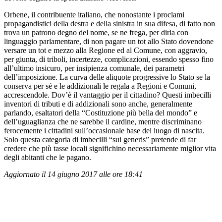
Orbene, il contribuente italiano, che nonostante i proclami
propagandistici della destra e della sinistra in sua difesa, di fatto non
trova un patrono degno del nome, se ne frega, per dirla con
linguaggio parlamentare, di non pagare un tot allo Stato dovendone
versare un tot e mezzo alla Regione ed al Comune, con aggravio,
per giunta, di triboli, incertezze, complicazioni, essendo spesso fino
all’ultimo insicuro, per insipienza comunale, dei parametri
dell’imposizione. La curva delle aliquote progressive lo Stato se la
conserva per sé e le addizionali le regala a Regioni e Comuni,
accrescendole. Dov’è il vantaggio per il cittadino? Questi imbecilli
inventori di tributi e di addizionali sono anche, generalmente
parlando, esaltatori della “Costituzione più bella del mondo” e
dell’uguaglianza che ne sarebbe il cardine, mentre discriminano
ferocemente i cittadini sull’occasionale base del luogo di nascita.
Solo questa categoria di imbecilli “sui generis” pretende di far
credere che più tasse locali significhino necessariamente miglior vita
degli abitanti che le pagano.
Aggiornato il 14 giugno 2017 alle ore 18:41