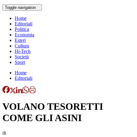
Toggle navigation
Home
Editoriali
Politica
Economia
Esteri
Cultura
Hi-Tech
Società
Sport
Home
Editoriali
VOLANO TESORETTI
COME GLI ASINI
di