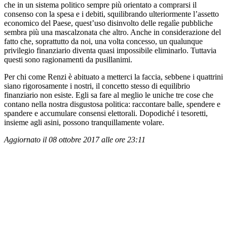
che in un sistema politico sempre più orientato a comprarsi il
consenso con la spesa e i debiti, squilibrando ulteriormente l’assetto
economico del Paese, quest’uso disinvolto delle regalìe pubbliche
sembra più una mascalzonata che altro. Anche in considerazione del
fatto che, soprattutto da noi, una volta concesso, un qualunque
privilegio finanziario diventa quasi impossibile eliminarlo. Tuttavia
questi sono ragionamenti da pusillanimi.
Per chi come Renzi è abituato a metterci la faccia, sebbene i quattrini
siano rigorosamente i nostri, il concetto stesso di equilibrio
finanziario non esiste. Egli sa fare al meglio le uniche tre cose che
contano nella nostra disgustosa politica: raccontare balle, spendere e
spandere e accumulare consensi elettorali. Dopodiché i tesoretti,
insieme agli asini, possono tranquillamente volare.
Aggiornato il 08 ottobre 2017 alle ore 23:11