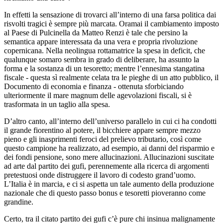
In effetti la sensazione di trovarci all’interno di una farsa politica dai
risvolti tragici è sempre più marcata. Oramai il cambiamento imposto
al Paese di Pulcinella da Matteo Renzi è tale che persino la
semantica appare interessata da una vera e propria rivoluzione
copernicana. Nella neolingua rottamatrice la spesa in deficit, che
qualunque somaro sembra in grado di deliberare, ha assunto la
forma e la sostanza di un tesoretto; mentre l’ennesima stangatina
fiscale - questa sì realmente celata tra le pieghe di un atto pubblico, il
Documento di economia e finanza - ottenuta sforbiciando
ulteriormente il mare magnum delle agevolazioni fiscali, si è
trasformata in un taglio alla spesa.
D’altro canto, all’interno dell’universo parallelo in cui ci ha condotti
il grande fiorentino al potere, il bicchiere appare sempre mezzo
pieno e gli inasprimenti feroci del prelievo tributario, così come
questo campione ha realizzato, ad esempio, ai danni del risparmio e
dei fondi pensione, sono mere allucinazioni. Allucinazioni suscitate
ad arte dal partito dei gufi, perennemente alla ricerca di argomenti
pretestuosi onde distruggere il lavoro di codesto grand’uomo.
L’Italia è in marcia, e ci si aspetta un tale aumento della produzione
nazionale che di questo passo bonus e tesoretti pioveranno come
grandine.
Certo, tra il citato partito dei gufi c’è pure chi insinua malignamente