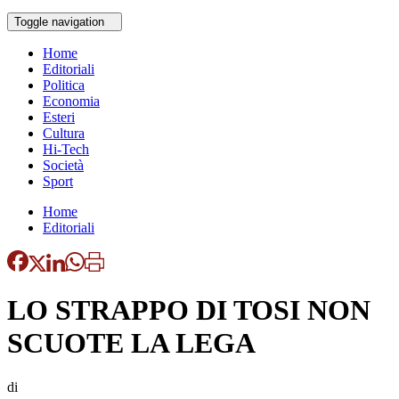
Toggle navigation
Home
Editoriali
Politica
Economia
Esteri
Cultura
Hi-Tech
Società
Sport
Home
Editoriali
LO STRAPPO DI TOSI NON
SCUOTE LA LEGA
di