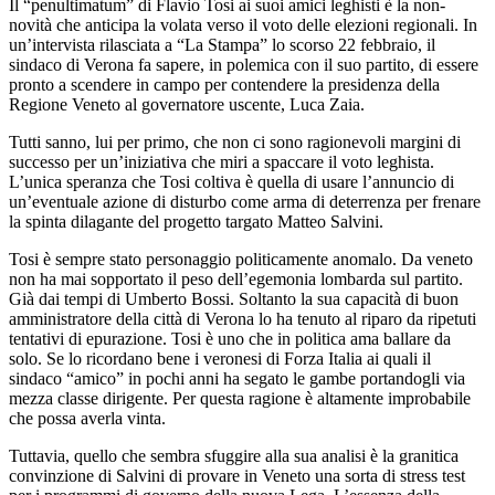
Il “penultimatum” di Flavio Tosi ai suoi amici leghisti è la non-
novità che anticipa la volata verso il voto delle elezioni regionali. In
un’intervista rilasciata a “La Stampa” lo scorso 22 febbraio, il
sindaco di Verona fa sapere, in polemica con il suo partito, di essere
pronto a scendere in campo per contendere la presidenza della
Regione Veneto al governatore uscente, Luca Zaia.
Tutti sanno, lui per primo, che non ci sono ragionevoli margini di
successo per un’iniziativa che miri a spaccare il voto leghista.
L’unica speranza che Tosi coltiva è quella di usare l’annuncio di
un’eventuale azione di disturbo come arma di deterrenza per frenare
la spinta dilagante del progetto targato Matteo Salvini.
Tosi è sempre stato personaggio politicamente anomalo. Da veneto
non ha mai sopportato il peso dell’egemonia lombarda sul partito.
Già dai tempi di Umberto Bossi. Soltanto la sua capacità di buon
amministratore della città di Verona lo ha tenuto al riparo da ripetuti
tentativi di epurazione. Tosi è uno che in politica ama ballare da
solo. Se lo ricordano bene i veronesi di Forza Italia ai quali il
sindaco “amico” in pochi anni ha segato le gambe portandogli via
mezza classe dirigente. Per questa ragione è altamente improbabile
che possa averla vinta.
Tuttavia, quello che sembra sfuggire alla sua analisi è la granitica
convinzione di Salvini di provare in Veneto una sorta di stress test