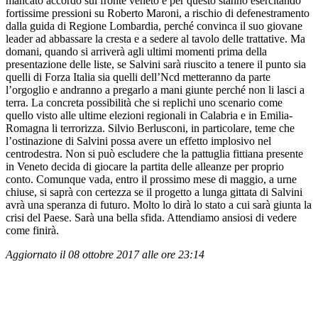
mancato accordo sul fronte veneto e per questo stanno esercitando
fortissime pressioni su Roberto Maroni, a rischio di defenestramento
dalla guida di Regione Lombardia, perché convinca il suo giovane
leader ad abbassare la cresta e a sedere al tavolo delle trattative. Ma
domani, quando si arriverà agli ultimi momenti prima della
presentazione delle liste, se Salvini sarà riuscito a tenere il punto sia
quelli di Forza Italia sia quelli dell’Ncd metteranno da parte
l’orgoglio e andranno a pregarlo a mani giunte perché non li lasci a
terra. La concreta possibilità che si replichi uno scenario come
quello visto alle ultime elezioni regionali in Calabria e in Emilia-
Romagna li terrorizza. Silvio Berlusconi, in particolare, teme che
l’ostinazione di Salvini possa avere un effetto implosivo nel
centrodestra. Non si può escludere che la pattuglia fittiana presente
in Veneto decida di giocare la partita delle alleanze per proprio
conto. Comunque vada, entro il prossimo mese di maggio, a urne
chiuse, si saprà con certezza se il progetto a lunga gittata di Salvini
avrà una speranza di futuro. Molto lo dirà lo stato a cui sarà giunta la
crisi del Paese. Sarà una bella sfida. Attendiamo ansiosi di vedere
come finirà.
Aggiornato il 08 ottobre 2017 alle ore 23:14