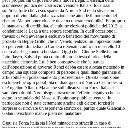
per i programmi di governo della nuova Lega. L’essenza della
scommessa politica del Carroccio versione Italia si focalizza
sull’idea forte che vi sia, sparso da Nord a Sud dello stivale, un
popolo di vinti dalla globalizzazione che attende il momento del
riscatto. Ma per poter vincere deve recuperare credibilità. Fu proprio
la mancanza di credibilità, alle ultime elezioni politiche del 2013, a
condannare la Lega a una sonora sconfitta. In quell’occasione il
travaso di voti avvenne a esclusivo beneficio del movimento di
protesta di Beppe Grillo, che in Veneto realizzò un impressionante
25 per cento di media tra Camera e Senato contro un miserello 10
cento alla Lega ancora bossiana. Oggi che i Cinque Stelle hanno
fatto fiasco, Salvini punta contro di loro la testa d’ariete della
macchina elettorale. Lui è ben consapevole che la partita
dell’opposizione al governo Renzi debba essere giocata mettendo in
campo una squadra composta di persone le quali diano garanzie di
affidabilità sul posizionamento post-elettorale. Questa condizione
escluderebbe ogni possibilità di dialogo con il Nuovo Centrodestra
di Angelino Alfano. Ma anche sull’alleanza con Forza Italia ci
sarebbero dubbi. Non bisogna trascurare l’effetto negativo che ha
avuto lo scandalo del Mose sull’opinione pubblica veneta. In
particolare non è stata certamente gradita agli elettori forzisti la
sorpresa di ritrovare un esponente storico del partito quale Giancarlo
Galan invischiato mani e piedi nel malaffare.
Oggi sia Forza Italia sia l’Ncd minacciano sfracelli in caso di