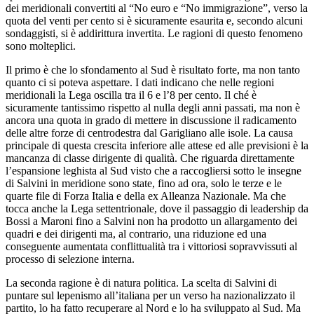
dei meridionali convertiti al “No euro e “No immigrazione”, verso la
quota del venti per cento si è sicuramente esaurita e, secondo alcuni
sondaggisti, si è addirittura invertita. Le ragioni di questo fenomeno
sono molteplici.
Il primo è che lo sfondamento al Sud è risultato forte, ma non tanto
quanto ci si poteva aspettare. I dati indicano che nelle regioni
meridionali la Lega oscilla tra il 6 e l’8 per cento. Il ché è
sicuramente tantissimo rispetto al nulla degli anni passati, ma non è
ancora una quota in grado di mettere in discussione il radicamento
delle altre forze di centrodestra dal Garigliano alle isole. La causa
principale di questa crescita inferiore alle attese ed alle previsioni è la
mancanza di classe dirigente di qualità. Che riguarda direttamente
l’espansione leghista al Sud visto che a raccogliersi sotto le insegne
di Salvini in meridione sono state, fino ad ora, solo le terze e le
quarte file di Forza Italia e della ex Alleanza Nazionale. Ma che
tocca anche la Lega settentrionale, dove il passaggio di leadership da
Bossi a Maroni fino a Salvini non ha prodotto un allargamento dei
quadri e dei dirigenti ma, al contrario, una riduzione ed una
conseguente aumentata conflittualità tra i vittoriosi sopravvissuti al
processo di selezione interna.
La seconda ragione è di natura politica. La scelta di Salvini di
puntare sul lepenismo all’italiana per un verso ha nazionalizzato il
partito, lo ha fatto recuperare al Nord e lo ha sviluppato al Sud. Ma