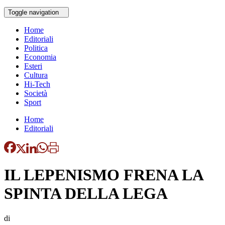
Toggle navigation
Home
Editoriali
Politica
Economia
Esteri
Cultura
Hi-Tech
Società
Sport
Home
Editoriali
IL LEPENISMO FRENA LA
SPINTA DELLA LEGA
di