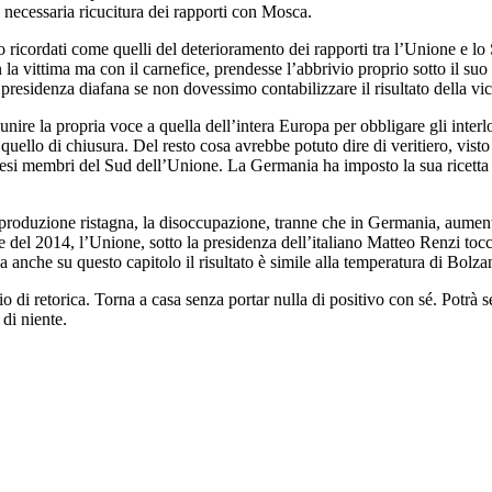
 necessaria ricucitura dei rapporti con Mosca.
no ricordati come quelli del deterioramento dei rapporti tra l’Unione e lo
on la vittima ma con il carnefice, prendesse l’abbrivio proprio sotto il
presidenza diafana se non dovessimo contabilizzare il risultato della vi
unire la propria voce a quella dell’intera Europa per obbligare gli interl
in quello di chiusura. Del resto cosa avrebbe potuto dire di veritiero, vi
paesi membri del Sud dell’Unione. La Germania ha imposto la sua ricetta
a produzione ristagna, la disoccupazione, tranne che in Germania, aumenta
 del 2014, l’Unione, sotto la presidenza dell’italiano Matteo Renzi toccò 
a anche su questo capitolo il risultato è simile alla temperatura di Bolz
o di retorica. Torna a casa senza portar nulla di positivo con sé. Potr
 di niente.