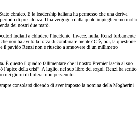
 Stato ebraico. E la leadership italiana ha permesso che una deriva
 suo periodo di presidenza. Una vergogna dalla quale impiegheremo molto
cenda dei nostri due marò.
ocutori indiani a chiudere l’incidente. Invece, nulla. Renzi furbamente
sto che non ha avuto la forza di combinare niente? C’è, poi, la questione
 e il pavido Renzi non è riuscito a smuovere di un millimetro
. È questo il quadro fallimentare che il nostro Premier lascia al suo
l’apice della crisi”. A luglio, nel suo libro dei sogni, Renzi ha scritto
ano nei giorni di bufera: non pervenuto.
à sempre consolarsi dicendo di aver imposto la nomina della Mogherini