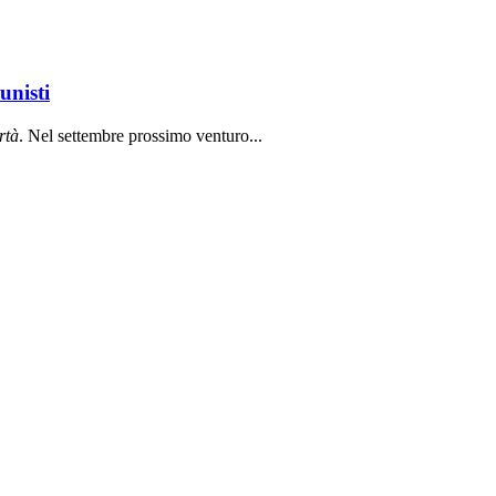
unisti
rt
à
. Nel settembre prossimo venturo...