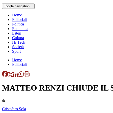
Toggle navigation
Home
Editoriali
Politica
Economia
Esteri
Cultura
Hi-Tech
Società
Sport
Home
Editoriali
MATTEO RENZI CHIUDE IL 
di
Cristofaro Sola