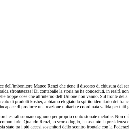
dell’imbonitore Matteo Renzi che tiene il discorso di chiusura del semes
balda sfrontatezza! Di contaballe la storia ne ha conosciuti, in realtà non
delle troppe cose che all’interno dell’Unione non vanno. Sul fronte della 
o di prodotti kosher, abbiamo elogiato lo spirito identitario dei francesi
ncapace di produrre una reazione unitaria e coordinata valida per tutti g
 orchestrali suonano ognuno per proprio conto stonate melodie. Non c’è ve
ni comunitarie. Quando Renzi, lo scorso luglio, ha assunto la presidenza er
ia stato tra i più accesi sostenitori dello scontro frontale con la Federaz