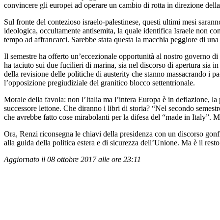
convincere gli europei ad operare un cambio di rotta in direzione della
Sul fronte del contezioso israelo-palestinese, questi ultimi mesi saran
ideologica, occultamente antisemita, la quale identifica Israele non c
tempo ad affrancarci. Sarebbe stata questa la macchia peggiore di una 
Il semestre ha offerto un’eccezionale opportunità al nostro governo di 
ha taciuto sui due fucilieri di marina, sia nel discorso di apertura sia 
della revisione delle politiche di austerity che stanno massacrando i 
l’opposizione pregiudiziale del granitico blocco settentrionale.
Morale della favola: non l’Italia ma l’intera Europa è in deflazione, l
successore lettone. Che diranno i libri di storia? “Nel secondo semestre
che avrebbe fatto cose mirabolanti per la difesa del “made in Italy”. M
Ora, Renzi riconsegna le chiavi della presidenza con un discorso gonfi
alla guida della politica estera e di sicurezza dell’Unione. Ma è il resto
Aggiornato il 08 ottobre 2017 alle ore 23:11